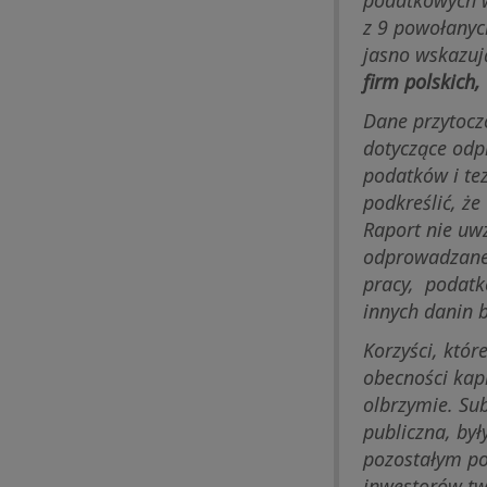
z 9 powołanyc
jasno wskazuj
firm polskich,
Dane przytocz
dotyczące odp
podatków i te
podkreślić, że
Raport nie uw
odprowadzaneg
pracy, podatk
innych danin 
Korzyści, któr
obecności kap
olbrzymie. Su
publiczna, by
pozostałym po
inwestorów tw