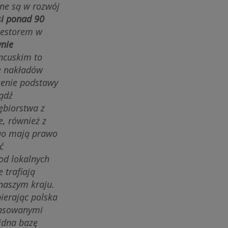
ane są w rozwój
si ponad 90
westorem w
nie
ancuskim to
ie nakładów
żenie podstawy
ądź
ębiorstwa z
e, również z
ego mają prawo
ć
od lokalnych
 trafiają
naszym kraju.
ierając polska
wansowanymi
idna bazę