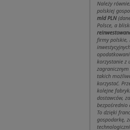
Należy równie
polskiej gosp
mld PLN
(dane
Polsce, a blis
reinwestowan
firmy polskie
inwestycyjnyc
opodatkowania
korzystanie z 
zagranicznym 
takich możliw
korzystać. Prz
kolejne fabry
dostawców, zam
bezpośrednio 
To dzięki fran
gospodarkę, z
technologiczn