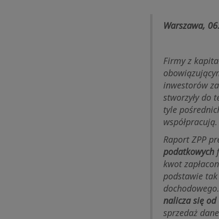
Warszawa, 06
Firmy z kapita
obowiązującym
inwestorów za
stworzyły do t
tyle pośrednic
współpracują.
Raport ZPP pr
podatkowych
f
kwot zapłacon
podstawie tak
dochodowego.
nalicza się o
sprzedaż dane