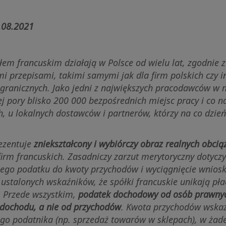
.08.2021
łem francuskim działają w Polsce od wielu lat, zgodnie z
i przepisami, takimi samymi jak dla firm polskich czy i
granicznych. Jako jedni z największych pracodawców w 
ej pory blisko 200 000 bezpośrednich miejsc pracy i co n
h, u lokalnych dostawców i partnerów, którzy na co dzień
ezentuje
zniekształcony i wybiórczy obraz realnych obcią
irm francuskich. Zasadniczy zarzut merytoryczny dotyc
ego podatku do kwoty przychodów i wyciągnięcie wnios
 ustalonych wskaźników, że spółki francuskie unikają pł
 Przede wszystkim,
podatek dochodowy od osób prawnyc
d dochodu, a nie od przychodów
. Kwota przychodów wskaz
go podatnika (np. sprzedaż towarów w sklepach), w żad