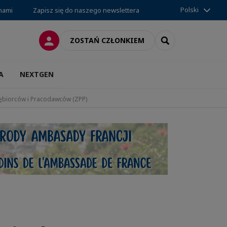
Polski
 nami
Zapisz się do naszego newslettera
LOGOWANIE
SEARCH
ZOSTAŃ CZŁONKIEM
A
NEXTGEN
iębiorców i Pracodawców (ZPP)