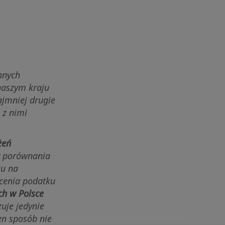
nnych
naszym kraju
ajmniej drugie
 z nimi
żeń
zy porównania
ku na
acenia podatku
h w Polsce
uje jedynie
en sposób nie