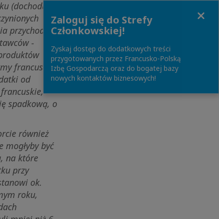
sku (dochodu
Close
zynionych
Zaloguj się do Strefy
Członkowskiej!
nia przychodów
stawców -
Zyskaj dostęp do dodatkowych treści
 produktów
przygotowanych przez Francusko-Polską
rmy francuskie
Izbę Gospodarczą oraz do bogatej bazy
datki od
nowych kontaktów biznesowych!
francuskie,
ję spadkową, o
rcie również
ne mogłyby być
, na które
tku przy
tanowi ok.
amym roku,
odach
li mniej niż 6