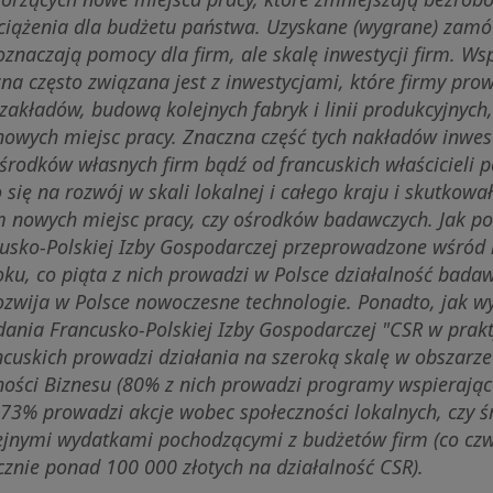
bciążenia dla budżetu państwa. Uzyskane (wygrane) zam
 oznaczają pomocy dla firm, ale skalę inwestycji firm. 
a często związana jest z inwestycjami, które firmy prow
akładów, budową kolejnych fabryk i linii produkcyjnych,
owych miejsc pracy. Znaczna część tych nakładów inwes
środków własnych firm bądź od francuskich właścicieli p
 się na rozwój w skali lokalnej i całego kraju i skutkowa
nowych miejsc pracy, czy ośrodków badawczych. Jak p
usko-Polskiej Izby Gospodarczej przeprowadzone wśród 
oku, co piąta z nich prowadzi w Polsce działalność bada
ozwija w Polsce nowoczesne technologie. Ponadto, jak w
dania Francusko-Polskiej Izby Gospodarczej "CSR w prak
ncuskich prowadzi działania na szeroką skalę w obszarze
ości Biznesu (80% z nich prowadzi programy wspierając
73% prowadzi akcje wobec społeczności lokalnych, czy ś
olejnymi wydatkami pochodzącymi z budżetów firm (co czw
cznie ponad 100 000 złotych na działalność CSR).