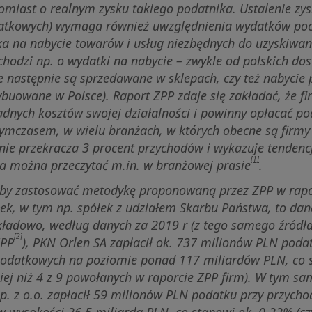
omiast o realnym zysku takiego podatnika. Ustalenie zy
datkowych) wymaga również uwzględnienia wydatków poc
ka na nabycie towarów i usług niezbędnych do uzyskiwa
chodzi np. o wydatki na nabycie – zwykle od polskich do
e następnie są sprzedawane w sklepach, czy też nabycie
ybuowane w Polsce). Raport ZPP zdaje się zakładać, że fi
adnych kosztów swojej działalności i powinny opłacać po
ymczasem, w wielu branżach, w których obecne są firmy 
nie przekracza 3 procent przychodów i wykazuje tendenc
[1]
 można przeczytać m.in. w branżowej prasie
.
yby zastosować metodykę proponowaną przez ZPP w rapo
łek, w tym np. spółek z udziałem Skarbu Państwa, to da
ykładowo, według danych za 2019 r (z tego samego źródła
[2]
ZPP
), PKN Orlen SA zapłacił ok. 737 milionów PLN poda
odatkowych na poziomie ponad 117 miliardów PLN, co s
niej niż 4 z 9 powołanych w raporcie ZPP firm). W tym s
sp. z o.o. zapłacił 59 milionów PLN podatku przy przych
 wysokości 26,5 miliarda PLN, co stanowi ok. 0,22% (czy