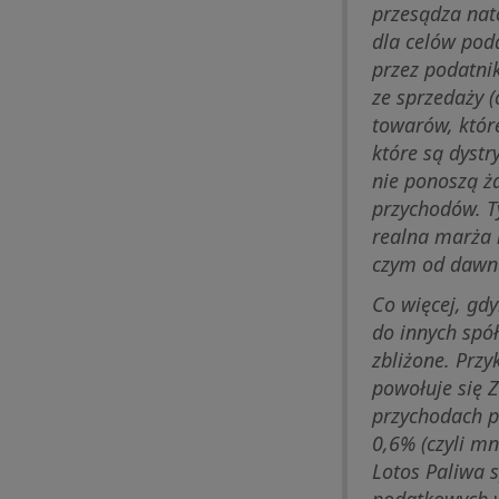
przesądza nat
dla celów po
przez podatni
ze sprzedaży (
towarów, któr
które są dystr
nie ponoszą ż
przychodów. T
realna marża 
czym od dawna
Co więcej, gd
do innych spó
zbliżone. Prz
powołuje się 
przychodach p
0,6% (czyli m
Lotos Paliwa 
podatkowych w