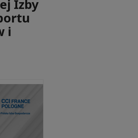
j Izby
portu
 i