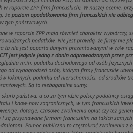
h w raporcie ZPP firm francuskich). W naszej ocenie, pr
ą, że
poziom opodatkowania firm francuskich nie odbie
w tym państwowych.
one w raporcie ZPP mają również charakter wybiórczy, sz
rowadzanych podatków. Nie jest prawdą, że firmy nie pł
za ta nie jest poparta danymi prezentowanymi w w/w rap
CIT jest jedynie jedną z danin odprowadzanych przez pr
zględnia m.in. podatku dochodowego od osób fizycznych
o od wynagrodzeń osób, którym firmy francuskie utwor
ów lokalnych, podatku od nieruchomości, od środków tr
branżowych. Są to niebagatelne sumy.
e skarb państwa, a co za tym idzie polscy podatnicy osiąg
itału i know-how zagranicznych, w tym francuskich inwe
bwencje, dotacje, czasowe zwolnienia opłat czy też gene
ły i są przyznawane firmom francuskim na takich samych
dmiotom. Pomoc publiczna to częstokroć zwolnienia z o
orzących nowe miejsca pracy, które zmniejszają bezroboc