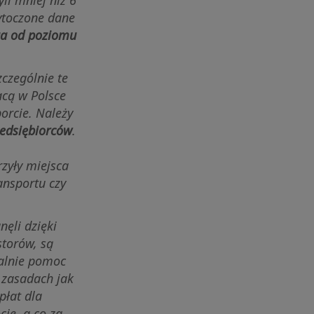
zytoczone dane
ga od poziomu
czególnie te
acą w Polsce
orcie. Należy
zedsiębiorców
.
zyły miejsca
ansportu czy
nęli dzięki
storów, są
ralnie pomoc
 zasadach jak
płat dla
ie, a co za