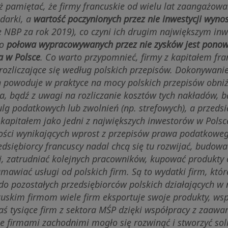
ż pamiętać, że firmy francuskie od wielu lat zaangażow
odarki, a
wartość poczynionych przez nie inwestycji wyno
 NBP za rok 2019), co czyni ich drugim największym in
ko
połowa wypracowywanych przez nie zysków jest ponow
a w Polsce
. Co warto przypomnieć, firmy z kapitałem fr
, rozliczające się według polskich przepisów. Dokonywan
h powoduje w praktyce na mocy polskich przepisów obni
, bądź z uwagi na rozliczanie kosztów tych nakładów, b
ulg podatkowych lub zwolnień (np. strefowych), a przedsi
kapitałem jako jedni z największych inwestorów w Polsc
ości wynikających wprost z przepisów prawa podatkow
edsiębiorcy francuscy nadal chcą się tu rozwijać, budowa
ki, zatrudniać kolejnych pracowników, kupować produkty 
awiać usługi od polskich firm. Są to wydatki firm, które
do pozostałych przedsiębiorców polskich działających w 
cuskim firmom wiele firm eksportuje swoje produkty, wsp
aś tysiące firm z sektora MŚP dzięki współpracy z zaa
ie firmami zachodnimi mogło się rozwinąć i stworzyć sol