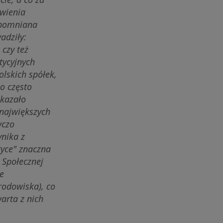
ówienia
Wspomniana
adziły:
 czy też
tycyjnych
olskich spółek,
ło często
okazało
największych
wczo
ynika z
tyce" znaczna
 Społecznej
e
rodowiska), co
arta z nich