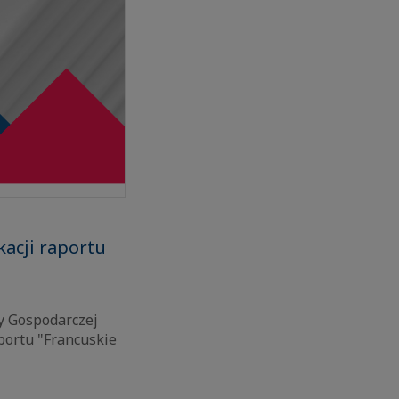
acji raportu
y Gospodarczej
portu "Francuskie