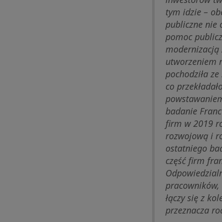
tym idzie – o
publiczne nie
pomoc publiczn
modernizacją z
utworzeniem n
pochodziła ze 
co przekładało
powstawaniem 
badanie Franc
firm w 2019 r
rozwojową i r
ostatniego ba
część firm fra
Odpowiedzialn
pracowników, 
łączy się z k
przeznacza ro