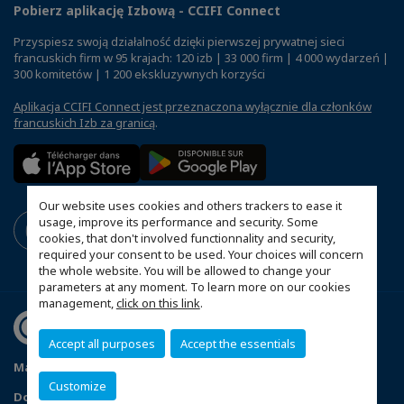
Pobierz aplikację Izbową - CCIFI Connect
Przyspiesz swoją działalność dzięki pierwszej prywatnej sieci
francuskich firm w 95 krajach: 120 izb | 33 000 firm | 4 000 wydarzeń |
300 komitetów | 1 200 ekskluzywnych korzyści
Aplikacja CCIFI Connect jest przeznaczona wyłącznie dla członków
francuskich Izb za granicą
.
Our website uses cookies and others trackers to ease it
usage, improve its performance and security. Some
cookies, that don't involved functionnality and security,
required your consent to be used. Your choices will concern
the whole website. You will be allowed to change your
parameters at any moment. To learn more on our cookies
management,
click on this link
.
Accept all purposes
Accept the essentials
Mapa witryny
Polityka prywatności
Statut CCIFP
Customize
Dopasuj swoje ustawienia cookies