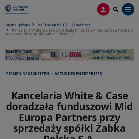
LOGOWANIE
SEARCH
Men
Strona główna
AKTUALNOŚCI
Aktualności
Kancelaria White & Case doradzała funduszowi Mid Europa Partners
przy sprzedaży spółki Żabka Polska S.A.
FIRMEN NEUIGKEITEN • ACTUS DES ENTREPRISES
Kancelaria White & Case
doradzała funduszowi Mid
Europa Partners przy
sprzedaży spółki Żabka
Polska S.A.