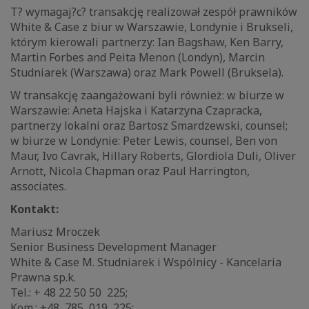
T? wymagaj?c? transakcję realizował zespół prawników
White & Case z biur w Warszawie, Londynie i Brukseli,
którym kierowali partnerzy: Ian Bagshaw, Ken Barry,
Martin Forbes and Peita Menon (Londyn), Marcin
Studniarek (Warszawa) oraz Mark Powell (Bruksela).
W transakcję zaangażowani byli również: w biurze w
Warszawie: Aneta Hajska i Katarzyna Czapracka,
partnerzy lokalni oraz Bartosz Smardzewski, counsel;
w biurze w Londynie: Peter Lewis, counsel, Ben von
Maur, Ivo Cavrak, Hillary Roberts, Glordiola Duli, Oliver
Arnott, Nicola Chapman oraz Paul Harrington,
associates.
Kontakt:
Mariusz Mroczek
Senior Business Development Manager
White & Case M. Studniarek i Wspólnicy - Kancelaria
Prawna sp.k.
Tel.: + 48 22 50 50 225;
Kom.: +48 785 019 225;