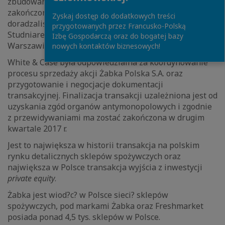
zbudowane na fundamentach wcześniejszych,
zakończonych sukcesem transakcjach, w których
Zyskaj dostęp do dodatkowych treści
doradzaliśmy Mid Europa” – powiedział Marcin
przygotowanych przez Francusko-Polską
Studniarek, partner kieruj?cy biurem White & Case w
Izbę Gospodarczą oraz do bogatej bazy
Warszawie.
nowych kontaktów biznesowych!
White & Case była odpowiedzialna za koordynowanie
procesu sprzedaży akcji Żabka Polska S.A. oraz
przygotowanie i negocjacje dokumentacji
transakcyjnej. Finalizacja transakcji uzależniona jest od
uzyskania zgód organów antymonopolowych i zgodnie
z przewidywaniami ma zostać zakończona w drugim
kwartale 2017 r.
Jest to największa w historii transakcja na polskim
rynku detalicznych sklepów spożywczych oraz
największa w Polsce transakcja wyjścia z inwestycji
private equity
.
Żabka jest wiod?c? w Polsce sieci? sklepów
spożywczych, pod markami Żabka oraz Freshmarket
posiada ponad 4,5 tys. sklepów w Polsce.