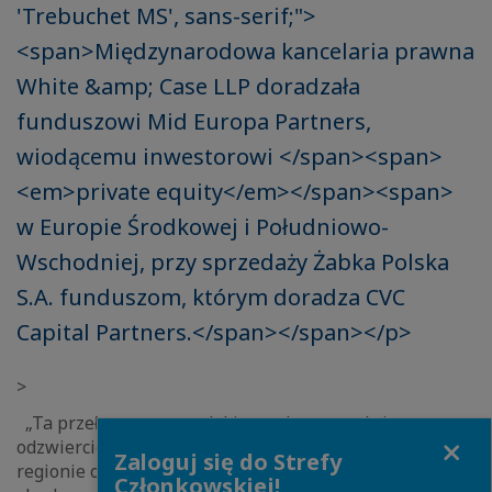
'Trebuchet MS', sans-serif;">
<span>Międzynarodowa kancelaria prawna
White &amp; Case LLP doradzała
funduszowi Mid Europa Partners,
wiodącemu inwestorowi </span><span>
<em>private equity</em></span><span>
w Europie Środkowej i Południowo-
Wschodniej, przy sprzedaży Żabka Polska
S.A. funduszom, którym doradza CVC
Capital Partners.</span></span></p>
>
„Ta przełomowa na polskim rynku transakcja
Close
odzwierciedla potencjał naszej praktyki
private equity
w
Zaloguj się do Strefy
regionie oraz silne relacje z Mid Europa, które zostały
Członkowskiej!