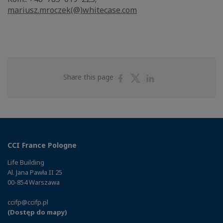
mariusz.mroczek(@)whitecase.com
Share
Share
Share
Share this page
on
on
on
Facebook
Twitter
Linkedin
CCI France Pologne
Life Building
Al. Jana Pawła II 25
00-854 Warszawa
ccifp@ccifp.pl
(Dostęp do mapy)