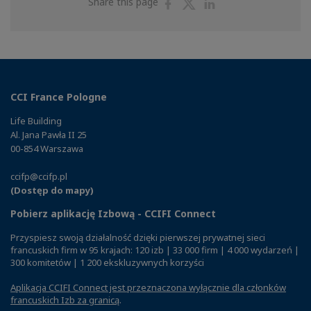
Share
Share
Share
Share this page
on
on
on
Facebook
Twitter
Linkedin
CCI France Pologne
Life Building
Al. Jana Pawła II 25
00-854 Warszawa
ccifp@ccifp.pl
(Dostęp do mapy)
Pobierz aplikację Izbową - CCIFI Connect
Przyspiesz swoją działalność dzięki pierwszej prywatnej sieci
francuskich firm w 95 krajach: 120 izb | 33 000 firm | 4 000 wydarzeń |
300 komitetów | 1 200 ekskluzywnych korzyści
Aplikacja CCIFI Connect jest przeznaczona wyłącznie dla członków
francuskich Izb za granicą
.