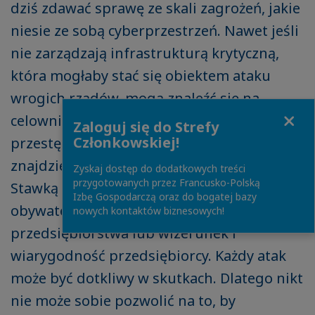
dziś zdawać sprawę ze skali zagrożeń, jakie
niesie ze sobą cyberprzestrzeń. Nawet jeśli
nie zarządzają infrastrukturą krytyczną,
która mogłaby stać się obiektem ataku
wrogich rządów, mogą znaleźć się na
Close
celowniku zorganizowanych grup
Zaloguj się do Strefy
Członkowskiej!
przestępczych czy paść ofiarą hakera, który
znajdzie lukę w ich systemie zabezpieczeń.
Zyskaj dostęp do dodatkowych treści
przygotowanych przez Francusko-Polską
Stawką może być bezpieczeństwo
Izbę Gospodarczą oraz do bogatej bazy
obywateli, wynik finansowy
nowych kontaktów biznesowych!
przedsiębiorstwa lub wizerunek i
wiarygodność przedsiębiorcy. Każdy atak
może być dotkliwy w skutkach. Dlatego nikt
nie może sobie pozwolić na to, by