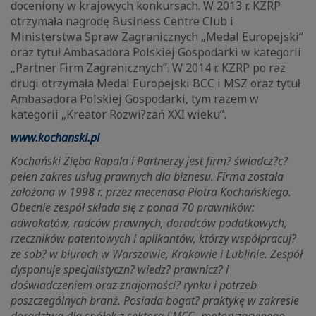
doceniony w krajowych konkursach. W 2013 r. KZRP
otrzymała nagrodę Business Centre Club i
Ministerstwa Spraw Zagranicznych „Medal Europejski”
oraz tytuł Ambasadora Polskiej Gospodarki w kategorii
„Partner Firm Zagranicznych”. W 2014 r. KZRP po raz
drugi otrzymała Medal Europejski BCC i MSZ oraz tytuł
Ambasadora Polskiej Gospodarki, tym razem w
kategorii „Kreator Rozwi?zań XXI wieku”.
www.kochanski.pl
Kochański Zięba Rapala i Partnerzy jest firm? świadcz?c?
pełen zakres usług prawnych dla biznesu. Firma została
założona w 1998 r. przez mecenasa Piotra Kochańskiego.
Obecnie zespół składa się z ponad 70 prawników:
adwokatów, radców prawnych, doradców podatkowych,
rzeczników patentowych i aplikantów, którzy współpracuj?
ze sob? w biurach w Warszawie, Krakowie i Lublinie. Zespół
dysponuje specjalistyczn? wiedz? prawnicz? i
doświadczeniem oraz znajomości? rynku i potrzeb
poszczególnych branż. Posiada bogat? praktykę w zakresie