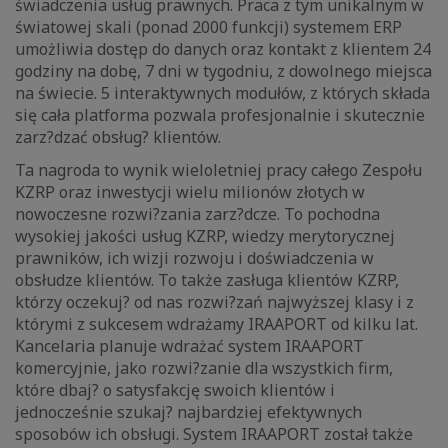
świadczenia usług prawnych. Praca z tym unikalnym w
światowej skali (ponad 2000 funkcji) systemem ERP
umożliwia dostęp do danych oraz kontakt z klientem 24
godziny na dobę, 7 dni w tygodniu, z dowolnego miejsca
na świecie. 5 interaktywnych modułów, z których składa
się cała platforma pozwala profesjonalnie i skutecznie
zarz?dzać obsług? klientów.
Ta nagroda to wynik wieloletniej pracy całego Zespołu
KZRP oraz inwestycji wielu milionów złotych w
nowoczesne rozwi?zania zarz?dcze. To pochodna
wysokiej jakości usług KZRP, wiedzy merytorycznej
prawników, ich wizji rozwoju i doświadczenia w
obsłudze klientów. To także zasługa klientów KZRP,
którzy oczekuj? od nas rozwi?zań najwyższej klasy i z
którymi z sukcesem wdrażamy IRAAPORT od kilku lat.
Kancelaria planuje wdrażać system IRAAPORT
komercyjnie, jako rozwi?zanie dla wszystkich firm,
które dbaj? o satysfakcję swoich klientów i
jednocześnie szukaj? najbardziej efektywnych
sposobów ich obsługi. System IRAAPORT został także