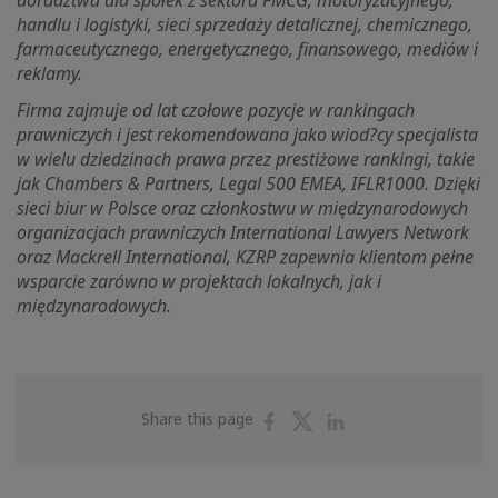
doradztwa dla spółek z sektora FMCG, motoryzacyjnego,
handlu i logistyki, sieci sprzedaży detalicznej, chemicznego,
farmaceutycznego, energetycznego, finansowego, mediów i
reklamy.
Firma zajmuje od lat czołowe pozycje w rankingach
prawniczych i jest rekomendowana jako wiod?cy specjalista
w wielu dziedzinach prawa przez prestiżowe rankingi, takie
jak Chambers & Partners, Legal 500 EMEA, IFLR1000. Dzięki
sieci biur w Polsce oraz członkostwu w międzynarodowych
organizacjach prawniczych International Lawyers Network
oraz Mackrell International, KZRP zapewnia klientom pełne
wsparcie zarówno w projektach lokalnych, jak i
międzynarodowych.
Share
Share
Share
Share this page
on
on
on
Facebook
Twitter
Linkedin