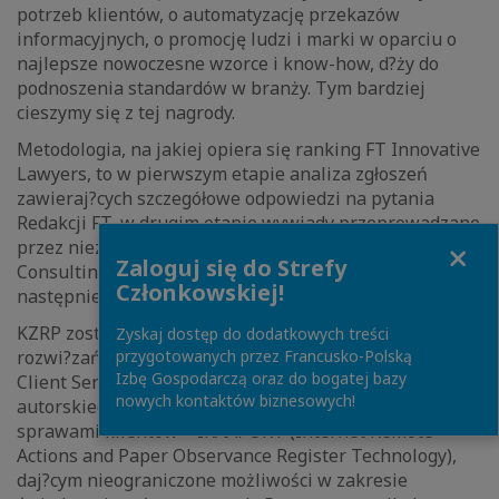
potrzeb klientów, o automatyzację przekazów
informacyjnych, o promocję ludzi i marki w oparciu o
najlepsze nowoczesne wzorce i know-how, d?ży do
podnoszenia standardów w branży. Tym bardziej
cieszymy się z tej nagrody.
Metodologia, na jakiej opiera się ranking FT Innovative
Lawyers, to w pierwszym etapie analiza zgłoszeń
zawieraj?cych szczegółowe odpowiedzi na pytania
Redakcji FT, w drugim etapie wywiady przeprowadzane
Close
przez niezależnych badaczy z firmy konsultingowej RSG
Zaloguj się do Strefy
Consulting ze wspólnikami i klientami kancelarii, a
Członkowskiej!
następnie wybór firm prawniczych z całego świata.
KZRP została doceniona w kategorii innowacyjnych
Zyskaj dostęp do dodatkowych treści
przygotowanych przez Francusko-Polską
rozwi?zań dla biznesu (Most Innovative Law Firms in
Izbę Gospodarczą oraz do bogatej bazy
Client Service) m.in. za stworzenie i wdrożenie
nowych kontaktów biznesowych!
autorskiego narzędzia do komunikacji i zarz?dzania
sprawami klientów – IRAAPORT (Internet Remote
Actions and Paper Observance Register Technology),
daj?cym nieograniczone możliwości w zakresie