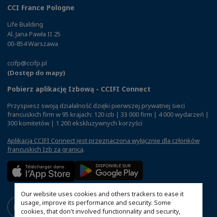
CCI France Pologne
Life Building
Al. Jana Pawła II 25
00-854 Warszawa
ccifp@ccifp.pl
(Dostęp do mapy)
Pobierz aplikację Izbową - CCIFI Connect
Przyspiesz swoją działalność dzięki pierwszej prywatnej sieci
francuskich firm w 95 krajach: 120 izb | 33 000 firm | 4 000 wydarzeń |
300 komitetów | 1 200 ekskluzywnych korzyści
Aplikacja CCIFI Connect jest przeznaczona wyłącznie dla członków
francuskich Izb za granicą
.
Our website uses cookies and others trackers to ease it
usage, improve its performance and security. Some
cookies, that don't involved functionnality and security,