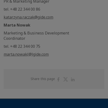
PR & Marketing Manager
tel. +48 22 344 00 86
katarzyna.raczak@gide.com
Marta Nowak
Marketing & Business Development
Coordinator
tel. +48 22 344 00 75
marta.nowak(@)gide.com
Share
Share
Share
Share this page
on
on
on
Facebook
Twitter
Linkedin