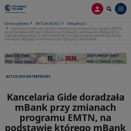
LOGOWANIE
SEARCH
Men
Strona główna
AKTUALNOŚCI
Aktualności
Kancelaria Gide doradzała mBank przy zmianach programu EMTN,
na podstawie którego mBank ma możliwość emitowania obligacji do
maksymalnej kwoty 3 miliardów EUR oraz plasowaniu pierwszej emisji
zielonych obligacji w formacie tzw. obligacji senioralnyc
ACTUS DES ENTREPRISES
Kancelaria Gide doradzała
mBank przy zmianach
programu EMTN, na
podstawie którego mBank