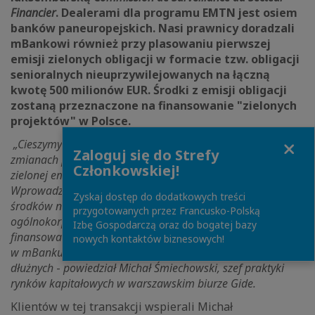
Financier
. Dealerami dla programu EMTN jest osiem
banków paneuropejskich. Nasi prawnicy doradzali
mBankowi również przy plasowaniu pierwszej
emisji zielonych obligacji w formacie tzw. obligacji
senioralnych nieuprzywilejowanych na łączną
kwotę 500 milionów EUR. Środki z emisji obligacji
zostaną przeznaczone na finansowanie "zielonych
projektów" w Polsce.
Close
„Cieszymy się, że mogliśmy doradzać mBank przy
Zaloguj się do Strefy
zmianach programu EMTN oraz plasowaniu pierwszej
Członkowskiej!
zielonej emisji w ramach zmienionego programu EMTN.
Wprowadzone zmiany umożliwią mBankowi pozyskiwanie
Zyskaj dostęp do dodatkowych treści
środków na finansowanie swoich potrzeb
przygotowanych przez Francusko-Polską
ogólnokorporacyjnych lub innych celów, w tym
Izbę Gospodarczą oraz do bogatej bazy
finansowanie uprawnionych projektów zgodnie z przyjętymi
nowych kontaktów biznesowych!
w mBanku ramami dla emisji zielonych instrumentów
dłużnych
-
powiedział Michał Śmiechowski, szef praktyki
rynków kapitałowych w warszawskim biurze Gide.
Klientów w tej transakcji wspierali Michał