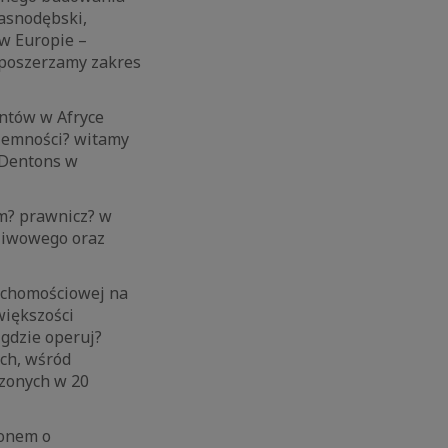
asnodębski,
 w Europie –
 poszerzamy zakres
entów w Afryce
yjemności? witamy
O Dentons w
rm? prawnicz? w
aliwowego oraz
ruchomościowej na
większości
 gdzie operuj?
ych, wśród
szonych w 20
ionem o