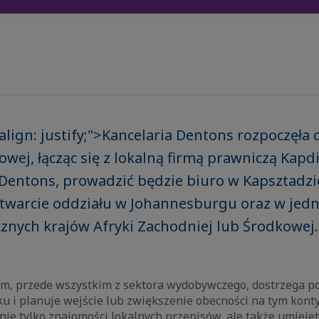
-align: justify;">Kancelaria Dentons rozpoczęła 
owej, łącząc się z lokalną firmą prawniczą Kapd
Dentons, prowadzić będzie biuro w Kapsztadzie
otwarcie oddziału w Johannesburgu oraz w jed
znych krajów Afryki Zachodniej lub Środkowej
irm, przede wszystkim z sektora wydobywczego, dostrzega po
u i planuje wejście lub zwiększenie obecności na tym konty
nie tylko znajomości lokalnych przepisów, ale także umiej