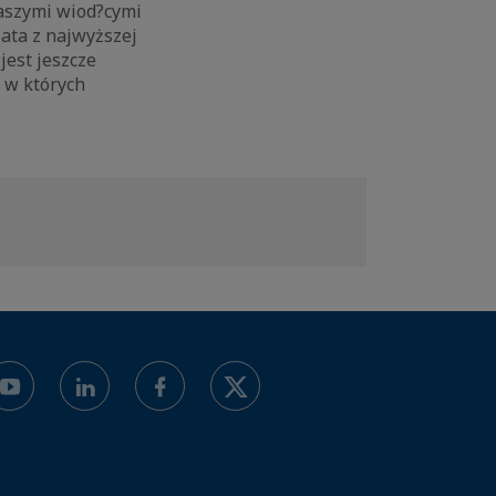
naszymi wiod?cymi
ata z najwyższej
jest jeszcze
 w których