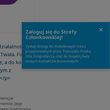
Close
Zaloguj się do Strefy
Członkowskiej!
działalność w
Zyskaj dostęp do dodatkowych treści
przygotowanych przez Francusko-Polską
iTwala. Firma
Izbę Gospodarczą oraz do bogatej bazy
nowych kontaktów biznesowych!
, a do końca
nym z
.</p>
tencjał
nencie. Jego
ętnego budowania