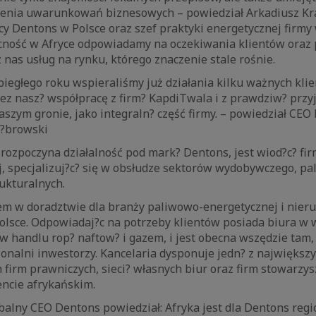
mienia uwarunkowań biznesowych – powiedział Arkadiusz Kr
cy Dentons w Polsce oraz szef praktyki energetycznej firmy
ecność w Afryce odpowiadamy na oczekiwania klientów oraz
nas usług na rynku, którego znaczenie stale rośnie.
biegłego roku wspieraliśmy już działania kilku ważnych kli
ez nasz? współpracę z firm? KapdiTwala i z prawdziw? prz
szym gronie, jako integraln? część firmy. – powiedział CE
D?browski
rozpoczyna działalność pod mark? Dentons, jest wiod?c? fi
j, specjalizuj?c? się w obsłudze sektorów wydobywczego, p
ukturalnych.
rem w doradztwie dla branży paliwowo-energetycznej i nie
olsce. Odpowiadaj?c na potrzeby klientów posiada biura w 
 handlu rop? naftow? i gazem, i jest obecna wszędzie tam,
jonalni inwestorzy. Kancelaria dysponuje jedn? z największ
firm prawniczych, sieci? własnych biur oraz firm stowarzy
encie afrykańskim.
lobalny CEO Dentons powiedział: Afryka jest dla Dentons reg