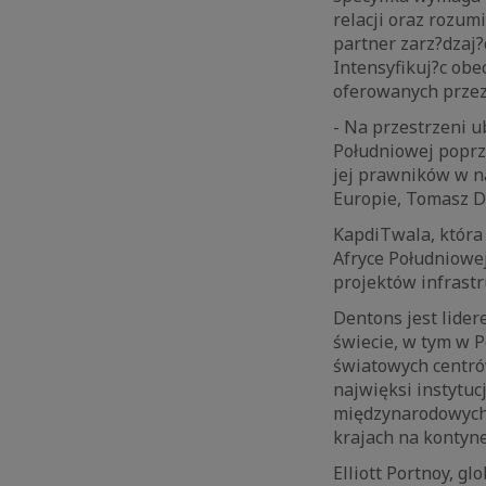
relacji oraz rozu
partner zarz?dzaj?
Intensyfikuj?c ob
oferowanych przez 
- Na przestrzeni u
Południowej poprz
jej prawników w na
Europie, Tomasz 
KapdiTwala, która 
Afryce Południowe
projektów infrastr
Dentons jest lide
świecie, w tym w P
światowych centrów
najwięksi instytuc
międzynarodowych 
krajach na kontyn
Elliott Portnoy, g