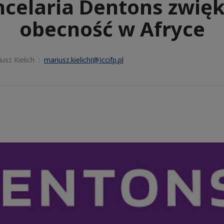
celaria Dentons zwię
obecność w Afryce
usz Kielich :
mariusz.kielich(@)ccifp.pl