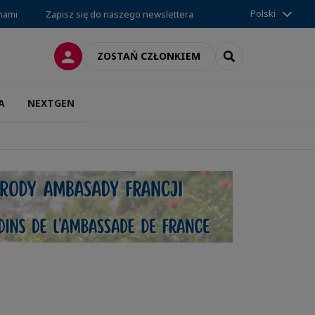
Polski
 nami
Zapisz się do naszego newslettera
LOGOWANIE
SEARCH
ZOSTAŃ CZŁONKIEM
A
NEXTGEN