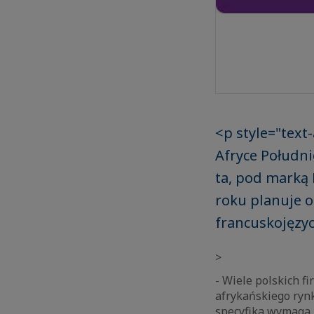
<p style="text
Afryce Południ
ta, pod marką 
roku planuje 
francuskojęzyc
>
- Wiele polskich f
afrykańskiego rynk
specyfika wymaga 