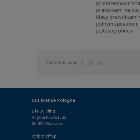
priorytetowym zna
praktykami na pozo
klasy prawnikami w
jednym sposobem n
jesteśmy obecni.
Share
Share
Share
Share this page
on
on
on
Facebook
Twitter
Linkedin
CCI France Pologne
Life Building
Al. Jana Pawła II 25
00-854 Warszawa
ccifp@ccifp.pl