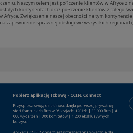
czeniu. Naszym celem jest poł?czenie klientów w Afryce z 
stałych kontynentach oraz poł?czenie klientów z całego świ
 Afryce. Zwiększenie naszej obecności na tym kontynencie 
a zapewnienie sprawnej obsługi we wszystkich regionach,
Pobierz aplikację Izbową - CCIFI Connect
Przyspiesz swoją działalność dzięki pierwszej prywatnej
sieci francuskich firm w 95 krajach: 120 izb | 33 000 firm | 4
000 wydarzeń | 300 komitetów | 1 200 ekskluzywnych
korzyści
Aplikacja CCIFI Connect jest przeznaczona wyłącznie dla