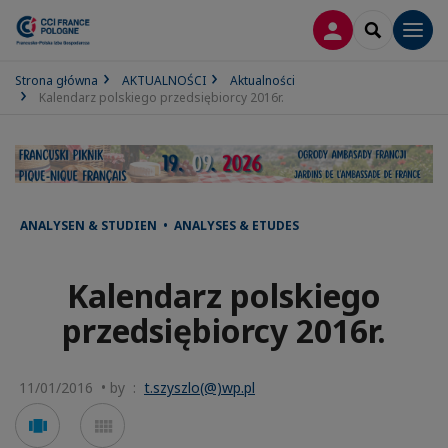
LOGOWANIE
SEARCH
Men
Strona główna
AKTUALNOŚCI
Aktualności
Kalendarz polskiego przedsiębiorcy 2016r.
ANALYSEN & STUDIEN • ANALYSES & ETUDES
Kalendarz polskiego
przedsiębiorcy 2016r.
11/01/2016 • by :
t.szyszlo(@)wp.pl
Voir
Voir
en
en