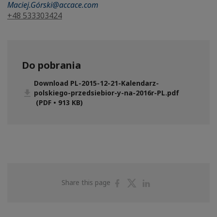
Maciej.Górski@accace.com
+48 533303424
Do pobrania
Download PL-2015-12-21-Kalendarz-
polskiego-przedsiebior-y-na-2016r-PL.pdf
(PDF • 913 KB)
Share
Share
Share
Share this page
on
on
on
Facebook
Twitter
Linkedin