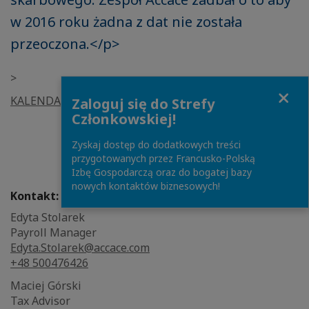
w 2016 roku żadna z dat nie została
przeoczona.</p>
>
Close
KALENDARZ POLSKIEGO PRZEDSIĘBIORCY 2016R. >>>
Zaloguj się do Strefy
Członkowskiej!
Zyskaj dostęp do dodatkowych treści
przygotowanych przez Francusko-Polską
Izbę Gospodarczą oraz do bogatej bazy
nowych kontaktów biznesowych!
Kontakt:
Edyta Stolarek
Payroll Manager
Edyta.Stolarek@accace.com
+48 500476426
Maciej Górski
Tax Advisor