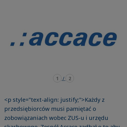
mode
mode
carousel
mosaïque
1
/
2
<p style="text-align: justify;">Każdy z
przedsiębiorców musi pamiętać o
zobowiązaniach wobec ZUS-u i urzędu
skarbowego. Zespół Accace zadbał o to aby