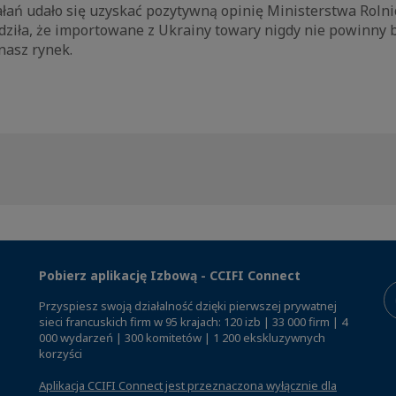
łań udało się uzyskać pozytywną opinię Ministerstwa Rolni
rdziła, że importowane z Ukrainy towary nigdy nie powinny 
asz rynek.
Pobierz aplikację Izbową - CCIFI Connect
Przyspiesz swoją działalność dzięki pierwszej prywatnej
sieci francuskich firm w 95 krajach: 120 izb | 33 000 firm | 4
000 wydarzeń | 300 komitetów | 1 200 ekskluzywnych
korzyści
Aplikacja CCIFI Connect jest przeznaczona wyłącznie dla