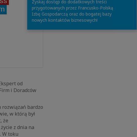
Zyskaj dostęp do dodatkowych treści
przygotowanych przez Francusko-Polską
Izbę Gospodarczą oraz do bogatej bazy
nowych kontaktów biznesowych!
Ekspert od
Firm i Doradców
h rozwiązań bardzo
ie, w którą był
, że
życie z dnia na
. W toku