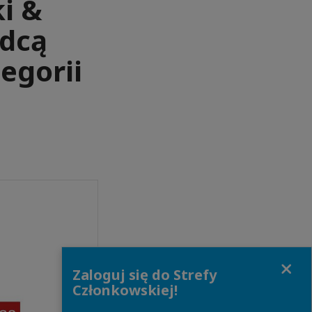
i &
adcą
egorii
Close
Zaloguj się do Strefy
Członkowskiej!