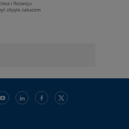
ctwa i Rozwoju
być objęte zakazem