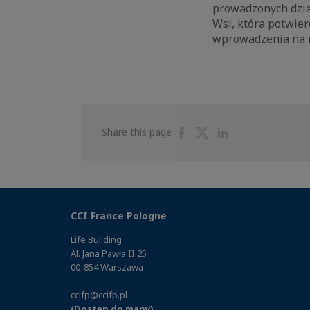
prowadzonych dzia
Wsi, która potwie
wprowadzenia na n
Share
Share
Share
Share this page
on
on
on
Facebook
Twitter
Linkedin
CCI France Pologne
Life Building
Al. Jana Pawła II 25
00-854 Warszawa
ccifp@ccifp.pl
(Dostęp do mapy)