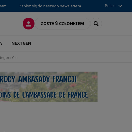
Polski
 nami
Zapisz się do naszego newslettera
LOGOWANIE
SEARCH
ZOSTAŃ CZŁONKIEM
A
NEXTGEN
egorii Cło