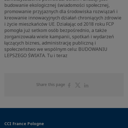
budowanie ekologicznej świadomości społecznej,
promowanie przyjaznych dla środowiska rozwiązań i
kreowanie innowacyjnych działań chroniących zdrowie
i życie mieszkańców UE. Działając od 2018 roku FCP
pomogła już setkom osób bezpośrednio, a także
zorganizowała wiele kampanii, spotkań i wydarzeń
łączących biznes, administrację publiczną i
społeczeństwo we wspólnym celu: BUDOWANIU
LEPSZEGO ŚWIATA. Tu i teraz
Share
Share
Share
Share this page
on
on
on
Facebook
Twitter
Linkedin
CCI France Pologne