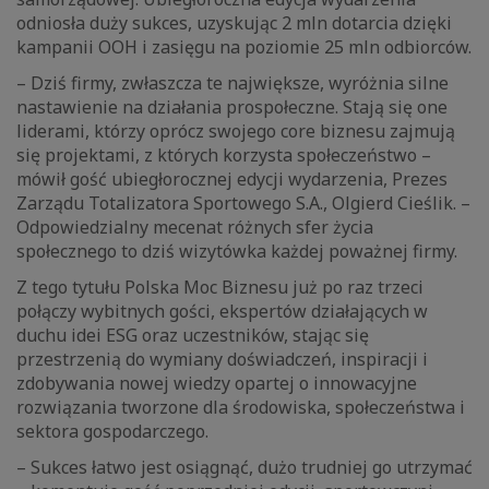
odniosła duży sukces, uzyskując 2 mln dotarcia dzięki
kampanii OOH i zasięgu na poziomie 25 mln odbiorców.
– Dziś firmy, zwłaszcza te największe, wyróżnia silne
nastawienie na działania prospołeczne. Stają się one
liderami, którzy oprócz swojego core biznesu zajmują
się projektami, z których korzysta społeczeństwo –
mówił gość ubiegłorocznej edycji wydarzenia, Prezes
Zarządu Totalizatora Sportowego S.A., Olgierd Cieślik. –
Odpowiedzialny mecenat różnych sfer życia
społecznego to dziś wizytówka każdej poważnej firmy.
Z tego tytułu Polska Moc Biznesu już po raz trzeci
połączy wybitnych gości, ekspertów działających w
duchu idei ESG oraz uczestników, stając się
przestrzenią do wymiany doświadczeń, inspiracji i
zdobywania nowej wiedzy opartej o innowacyjne
rozwiązania tworzone dla środowiska, społeczeństwa i
sektora gospodarczego.
– Sukces łatwo jest osiągnąć, dużo trudniej go utrzymać