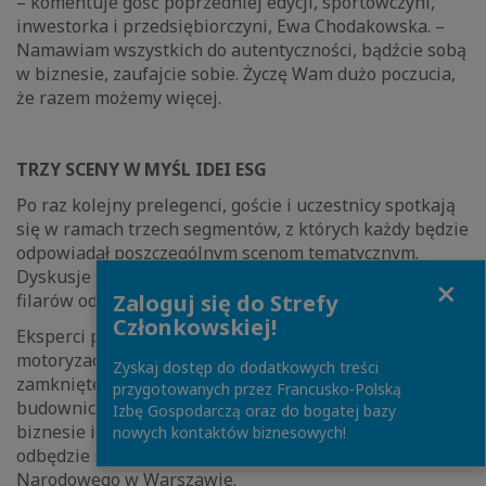
– komentuje gość poprzedniej edycji, sportowczyni,
inwestorka i przedsiębiorczyni, Ewa Chodakowska. –
Namawiam wszystkich do autentyczności, bądźcie sobą
w biznesie, zaufajcie sobie. Życzę Wam dużo poczucia,
że razem możemy więcej.
TRZY SCENY W MYŚL IDEI ESG
Po raz kolejny prelegenci, goście i uczestnicy spotkają
się w ramach trzech segmentów, z których każdy będzie
odpowiadał poszczególnym scenom tematycznym.
Dyskusje i spotkania będą toczyć się w obrębie trzech
Close
Zaloguj się do Strefy
filarów odnoszących się do idei ESG.
Członkowskiej!
Eksperci poruszą tematykę związaną m.in. z redefinicją
motoryzacji, energetyką, gospodarką obiegu
Zyskaj dostęp do dodatkowych treści
zamkniętego, work-life balance, zrównoważonym
przygotowanych przez Francusko-Polską
budownictwem czy rolą sztucznej inteligencji w
Izbę Gospodarczą oraz do bogatej bazy
biznesie i codziennym życiu. III Edycja Kongresu ESG
nowych kontaktów biznesowych!
odbędzie się w innowacyjnej przestrzeni PGE
Narodowego w Warszawie.