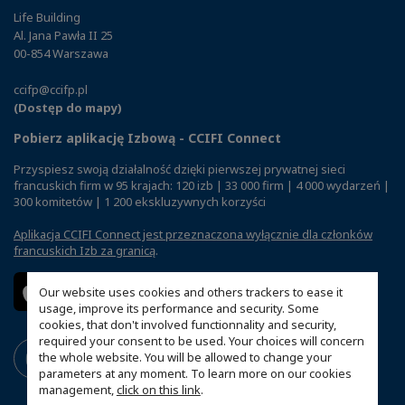
Life Building
Al. Jana Pawła II 25
00-854 Warszawa
ccifp@ccifp.pl
(Dostęp do mapy)
Pobierz aplikację Izbową - CCIFI Connect
Przyspiesz swoją działalność dzięki pierwszej prywatnej sieci
francuskich firm w 95 krajach: 120 izb | 33 000 firm | 4 000 wydarzeń |
300 komitetów | 1 200 ekskluzywnych korzyści
Aplikacja CCIFI Connect jest przeznaczona wyłącznie dla członków
francuskich Izb za granicą
.
Our website uses cookies and others trackers to ease it
usage, improve its performance and security. Some
cookies, that don't involved functionnality and security,
required your consent to be used. Your choices will concern
the whole website. You will be allowed to change your
parameters at any moment. To learn more on our cookies
management,
click on this link
.