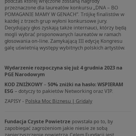
podczas której wręczone zostaną nagrody
przeznaczone dla laureatów konkursu „DNA – BO
POMAGANIE MAMY W GENACH”. Trójkę finalistów w
każdej z trzech grup wyłoni konkursowe jury.
Decydujący głos zyskają także internauci, którzy będą
mogli wybrać proponowanych laureatów w ramach
głosowania on-line. Zamykającą III edycję Kongresu
galę uświetnią występy wybitnych polskich artystów.
Wydarzenie rozpoczyna się już 4 grudnia 2023 na
PGE Narodowym
KOD ZNIŻKOWY
–
50% zniżki na hasło: WSPIERAM
ESG
– dotyczy to pakietów Networking oraz VIP.
ZAPISY -
Polska Moc Biznesu | Gridaly
Fundacja Czyste Powietrze
powstała po to, by
zapobiegać zagrożeniom jakie niesie ze sobą
zanieczyszczenie powietrza. Celem Fundacji jest