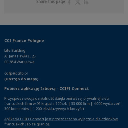
Share
Share
Share
Share this page
on
on
on
Facebook
Twitter
Linkedin
CCI France Pologne
Life Building
Al. Jana Pawła II 25
00-854 Warszawa
ccifp@ccifp.pl
(Dostęp do mapy)
Pobierz aplikację Izbową - CCIFI Connect
Przyspiesz swoją działalność dzięki pierwszej prywatnej sieci
francuskich firm w 95 krajach: 120 izb | 33 000 firm | 4 000 wydarzeń |
300 komitetów | 1 200 ekskluzywnych korzyści
Aplikacja CCIFI Connect jest przeznaczona wyłącznie dla członków
francuskich Izb za granicą
.