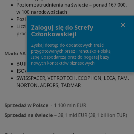
Poziom zatrudnienia na świecie – ponad 167 000,
w 100 narodowościach
Poziom zatrudnienia w Polsce – 7200
Close
Liczba zakładów w Polsce – 25 zakładów
Zaloguj się do Strefy
Członkowskiej!
produkcyjnych i 51 punktów dystrybucji
Zyskaj dostęp do dodatkowych treści
przygotowanych przez Francusko-Polską
Marki SAINT-GOBAIN w Polsce:
Izbę Gospodarczą oraz do bogatej bazy
nowych kontaktów biznesowych!
BUILDING GLASS, GLASSOLUTIONS, SEKURIT
ISOVER, RIGIPS, WEBER, ISOROC
SWISSPACER, VETROTECH, ECOPHON, LECA, PAM,
NORTON, ADFORS, TADMAR
Sprzedaż w Polsce
- 1 100 mln EUR
Sprzedaż na świecie
– 38,1 mld EUR (38,1 billion EUR)