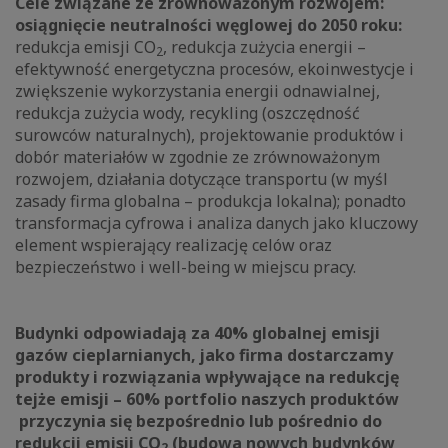
Cele związane ze zrównoważonym rozwojem:
osiągnięcie neutralności węglowej do 2050 roku:
redukcja emisji CO
, redukcja zużycia energii –
2
efektywność energetyczna procesów, ekoinwestycje i
zwiększenie wykorzystania energii odnawialnej,
redukcja zużycia wody, recykling (oszczędność
surowców naturalnych), projektowanie produktów i
dobór materiałów w zgodnie ze zrównoważonym
rozwojem, działania dotyczące transportu (w myśl
zasady firma globalna – produkcja lokalna); ponadto
transformacja cyfrowa i analiza danych jako kluczowy
element wspierający realizację celów oraz
bezpieczeństwo i well-being w miejscu pracy.
Budynki odpowiadają za 40% globalnej emisji
gazów cieplarnianych, jako firma dostarczamy
produkty i rozwiązania wpływające na redukcję
tejże emisji – 60% portfolio naszych produktów
przyczynia się bezpośrednio lub pośrednio do
redukcji emisji CO
(budowa nowych budynków
2