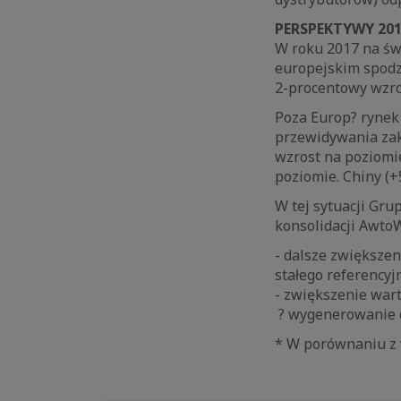
PERSPEKTYWY 20
W roku 2017 na św
europejskim spodz
2-procentowy wzro
Poza Europ? rynek
przewidywania zak
wzrost na poziomi
poziomie. Chiny (
W tej sytuacji Gru
konsolidacji Awto
- dalsze zwiększe
stałego referency
- zwiększenie war
? wygenerowanie d
* W porównaniu z 