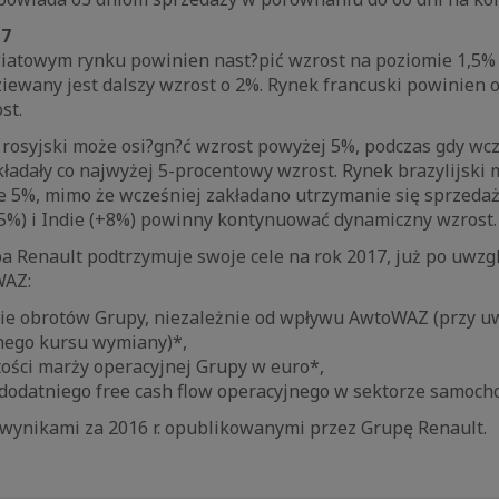
17
iatowym rynku powinien nast?pić wzrost na poziomie 1,5% 
iewany jest dalszy wzrost o 2%. Rynek francuski powinien
st.
 rosyjski może osi?gn?ć wzrost powyżej 5%, podczas gdy wc
ładały co najwyżej 5-procentowy wzrost. Rynek brazylijski
e 5%, mimo że wcześniej zakładano utrzymanie się sprzedaż
+5%) i Indie (+8%) powinny kontynuować dynamiczny wzrost.
pa Renault podtrzymuje swoje cele na rok 2017, już po uwzg
WAZ:
nie obrotów Grupy, niezależnie od wpływu AwtoWAZ (przy u
jnego kursu wymiany)*,
tości marży operacyjnej Grupy w euro*,
odatniego free cash flow operacyjnego w sektorze samoc
wynikami za 2016 r. opublikowanymi przez Grupę Renault.