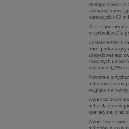
skompensowanie de
na marżę operacyj
kursowych (-99 mil
Marża operacyjna 
przychodów. Dla pr
Udział sektora fi
euro, podczas gdy 
zdecydowanego zwi
zawartych umów fi
poziomie 0,29% śre
Pozostałe przychod
milionów euro w p
względu na nadwyż
Wynik na działalno
miliarda euro w p
operacyjnej oraz o
Wynik finansowy z
milionów euro w pi