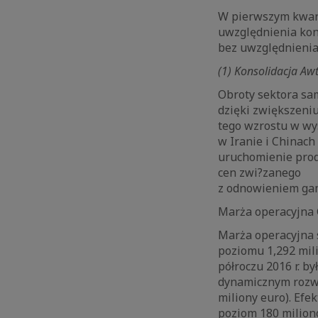
W pierwszym kwarta
uwzględnienia kon
bez uwzględnienia
(1) Konsolidacja Aw
Obroty sektora sa
dzięki zwiększeniu
tego wzrostu w wy
w Iranie i Chinac
uruchomienie prod
cen zwi?zanego
z odnowieniem gamy
Marża operacyjna 
Marża operacyjna
poziomu 1,292 mil
półroczu 2016 r. b
dynamicznym rozwo
miliony euro). Ef
poziom 180 milion