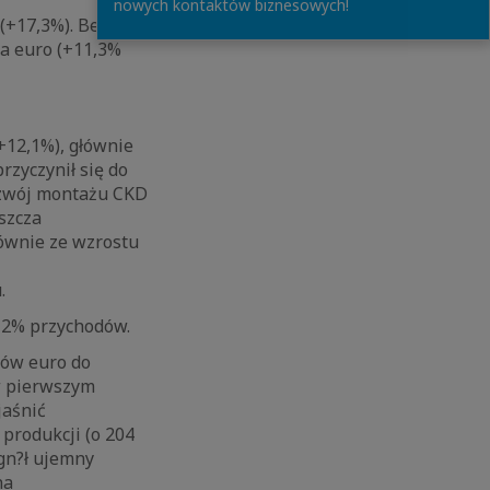
nowych kontaktów biznesowych!
(+17,3%). Bez
da euro (+11,3%
+12,1%), głównie
rzyczynił się do
ozwój montażu CKD
szcza
łównie ze wzrostu
.
6,2% przychodów.
nów euro do
 w pierwszym
jaśnić
produkcji (o 204
gn?ł ujemny
na