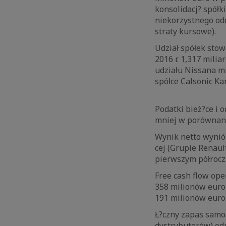
konsolidacj? spółk
niekorzystnego odd
straty kursowe).
Udział spółek sto
2016 r. 1,317 mili
udziału Nissana m
spółce Calsonic K
Podatki bież?ce i 
mniej w porównani
Wynik netto wyniós
cej (Grupie Renaul
pierwszym półroczu
Free cash flow op
358 milionów euro
191 milionów euro
Ł?czny zapas samoc
dystrybutorów) od