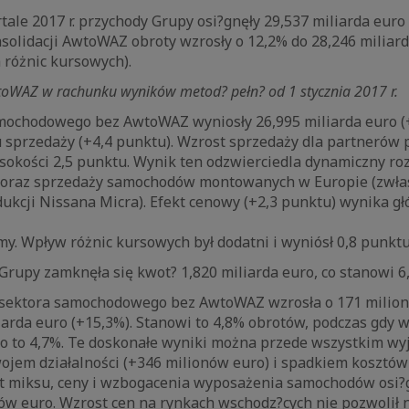
le 2017 r. przychody Grupy osi?gnęły 29,537 miliarda euro 
solidacji AwtoWAZ obroty wzrosły o 12,2% do 28,246 miliar
 różnic kursowych).
toWAZ w rachunku wyników metod? pełn? od 1 stycznia 2017 r.
mochodowego bez AwtoWAZ wyniosły 26,995 miliarda euro (
 sprzedaży (+4,4 punktu). Wzrost sprzedaży dla partnerów p
sokości 2,5 punktu. Wynik ten odzwierciedla dynamiczny r
h oraz sprzedaży samochodów montowanych w Europie (zwła
ukcji Nissana Micra). Efekt cenowy (+2,3 punktu) wynika g
. Wpływ różnic kursowych był dodatni i wyniósł 0,8 punktu
Grupy zamknęła się kwot? 1,820 miliarda euro, co stanowi 
 sektora samochodowego bez AwtoWAZ wzrosła o 171 milio
iarda euro (+15,3%). Stanowi to 4,8% obrotów, podczas gdy
yło to 4,7%. Te doskonałe wyniki można przede wszystkim wy
jem działalności (+346 milionów euro) i spadkiem kosztów 
ekt miksu, ceny i wzbogacenia wyposażenia samochodów osi?
ów euro. Wzrost cen na rynkach wschodz?cych nie pozwolił 