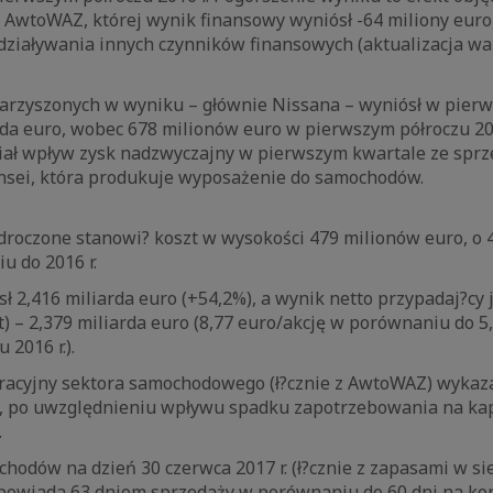
i AwtoWAZ, której wynik finansowy wyniósł -64 miliony euro,
ziaływania innych czynników finansowych (aktualizacja war
warzyszonych w wyniku – głównie Nissana – wyniósł w pier
arda euro, wobec 678 milionów euro w pierwszym półroczu 2
iał wpływ zysk nadzwyczajny w pierwszym kwartale ze sprz
ansei, która produkuje wyposażenie do samochodów.
odroczone stanowi? koszt w wysokości 479 milionów euro, o
u do 2016 r.
ł 2,416 miliarda euro (+54,2%), a wynik netto przypadaj?cy
t) – 2,379 miliarda euro (8,77 euro/akcję w porównaniu do 5
 2016 r.).
eracyjny sektora samochodowego (ł?cznie z AwtoWAZ) wykaza
, po uwzględnieniu wpływu spadku zapotrzebowania na kap
.
hodów na dzień 30 czerwca 2017 r. (ł?cznie z zapasami w si
powiada 63 dniom sprzedaży w porównaniu do 60 dni na koni