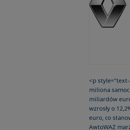
<p style="text
miliona samoc
miliardów euro
wzrosły o 12,2
euro, co stano
AwtoWAZ marża