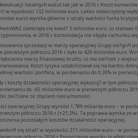
waluacji lokalnych walut tak jak w 2016 r. Koszt surowców
n? w wysokości 132 milionów euro. Lekko niekorzystny wpły
ionów euro) wynika głównie z utraty wartości funta brytyjs
AwtoWAZ zamknęła się kwot? 3 milionów euro, co stanowi 0
zypomnienia, w 2016 r. konsolidacja nie objęła rachunku w
nansowania sprzedaży w marży operacyjnej Grupy osi?gn?ł p
w pierwszym półroczu 2016 r. było to 420 milionów euro. Wz
ększenia marży finansowej brutto, co ma zwi?zek z większ?
nansowania. Koszt ryzyka ustabilizował się na bardzo dob
dniej wartości portfela, w porównaniu do 0,30% w pierwszy
y i koszty działalności operacyjnej wykazuj? w tym półrocz
orównaniu do -65 milionów euro w pierwszym półroczu 2016 
ki zwi?zane ze zbyciem nieruchomości.
ści operacyjnej Grupy wyniósł 1,789 miliarda euro – w por
ierwszym półroczu 2016 r. (+21,2%). Ta poprawa wynika ze w
bniżenia pozostałych kosztów działalności operacyjnej.
amkn?ł się strat? w wysokości 211 milionów euro – w porów
erwszym półroczu 2016 r. Pogorszenie wyniku to efekt obję