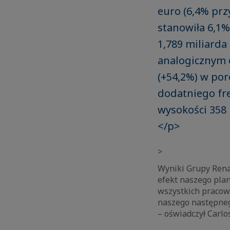
euro (6,4% prz
stanowiła 6,1%
1,789 miliarda
analogicznym o
(+54,2%) w po
dodatniego fr
wysokości 358 
</p>
>
Wyniki Grupy Renau
efekt naszego pla
wszystkich pracow
naszego następneg
– oświadczył Carlo