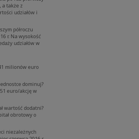
 a także z
tości udziałów i
wszym półroczu
016 r. Na wysokość
edaży udziałów w
 41 milionów euro
 jednostce dominuj?
,51 euro/akcję w
ł wartość dodatni?
itał obrotowy o
eci niezależnych
ec czerwca 2016 r.