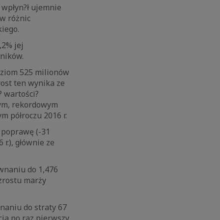
 wpłyn?ł ujemnie
w różnic
kiego.
,2% jej
yników.
oziom 525 milionów
rost ten wynika ze
 wartości?
rym, rekordowym
m półroczu 2016 r.
u poprawę (-31
r.), głównie ze
ównaniu do 1,476
zrostu marży
naniu do straty 67
cia po raz pierwszy