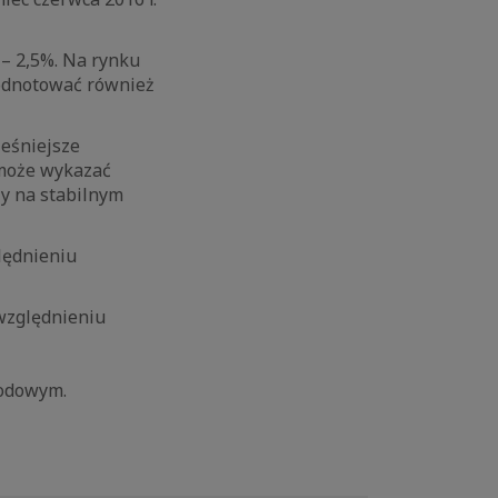
– 2,5%. Na rynku
 odnotować również
ześniejsze
 może wykazać
y na stabilnym
lędnieniu
względnieniu
hodowym.