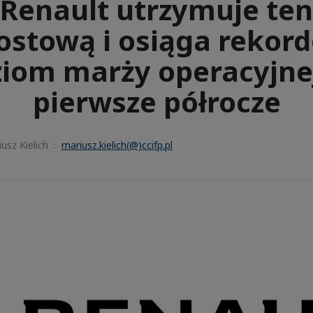
Renault utrzymuje te
ostową i osiąga rekor
iom marży operacyjne
pierwsze półrocze
usz Kielich :
mariusz.kielich(@)ccifp.pl