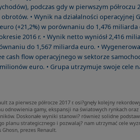
ychodów), podczas gdy w pierwszym półroczu 2
 obrotów. • Wynik na działalności operacyjnej 
 euro (+21,2%) w porównaniu do 1,476 miliarda
kresie 2016 r. • Wynik netto wyniósł 2,416 mili
równaniu do 1,567 miliarda euro. • Wygenerow
ee cash flow operacyjnego w sektorze samoc
milionów euro. • Grupa utrzymuje swoje cele na
lt za pierwsze półrocze 2017 r. osi?gnęły kolejny rekordowy
nu odnowienia gamy, ekspansji na światowych rynkach ora
ników. Doskonałe wyniki stanowi? również solidne podsta
o planu strategicznego i pozwalaj? nam utrzymać cele wyz
s Ghosn, prezes Renault.