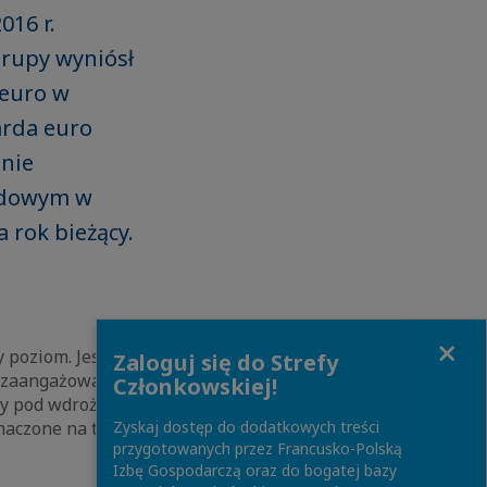
016 r.
Grupy wyniósł
 euro w
arda euro
anie
hodowym w
 rok bieżący.
Close
 poziom. Jest to
Zaloguj się do Strefy
z zaangażowania
Członkowskiej!
wy pod wdrożenie
naczone na ten rok
Zyskaj dostęp do dodatkowych treści
przygotowanych przez Francusko-Polską
Izbę Gospodarczą oraz do bogatej bazy