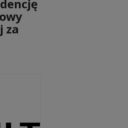
ndencję
dowy
j za