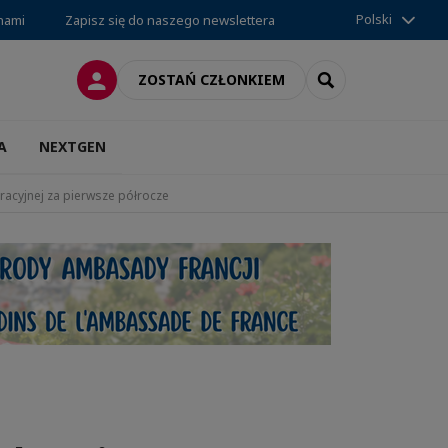
Polski
 nami
Zapisz się do naszego newslettera
LOGOWANIE
SEARCH
ZOSTAŃ CZŁONKIEM
A
NEXTGEN
acyjnej za pierwsze półrocze