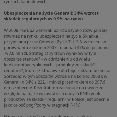
rynkach kapitałowych.
Ubezpieczenia na życie Generali: 34% wzrost
składek regularnych vs 0,9% na rynku
W 2008 r. Grupa Generali bardzo szybko rozwijała się
również na rynku ubezpieczeń na życie. Składka
przypisana przez Generali Życie T.U. S.A. wzrosła - w
porównaniu z rokiem 2007 - o ponad 47% do poziomu
792,0 mln zł. Strategiczny trzon wyników w tym
obszarze stanowi? - w odróżnieniu od wielu
konkurentów rynkowych - produkty ze składk?
regularn?, które s? kluczowe dla tego rodzaju biznesu.
Sprzedaż w tym obszarze wzrosła na koniec 2008 r. w
Generali o 34% z 222,1 mln zł przed rokiem do 297,6
mln zł obecnie. Rezultat ten zasługuje na uwagę ze
względu na to, że wg ostatnich danych KNF rynek
produktów ze składk? regularn? w Polsce jest obecnie
jako całość pogr?żony w stagnacji (-1%).
Mimo nasilaj?cych się turbulencji na rynkach