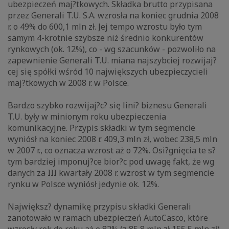
ubezpieczeń maj?tkowych. Składka brutto przypisana
przez Generali T.U. S.A. wzrosła na koniec grudnia 2008
r. o 49% do 600,1 mln zł. Jej tempo wzrostu było tym
samym 4-krotnie szybsze niż średnio konkurentów
rynkowych (ok. 12%), co - wg szacunków - pozwoliło na
zapewnienie Generali T.U. miana najszybciej rozwijaj?
cej się spółki wśród 10 największych ubezpieczycieli
maj?tkowych w 2008 r. w Polsce.
Bardzo szybko rozwijaj?c? się lini? biznesu Generali
T.U. były w minionym roku ubezpieczenia
komunikacyjne. Przypis składki w tym segmencie
wyniósł na koniec 2008 r. 409,3 mln zł, wobec 238,5 mln
w 2007 r., co oznacza wzrost aż o 72%. Osi?gnięcia te s?
tym bardziej imponuj?ce bior?c pod uwagę fakt, że wg
danych za III kwartały 2008 r. wzrost w tym segmencie
rynku w Polsce wyniósł jedynie ok. 12%.
Największ? dynamikę przypisu składki Generali
zanotowało w ramach ubezpieczeń AutoCasco, które