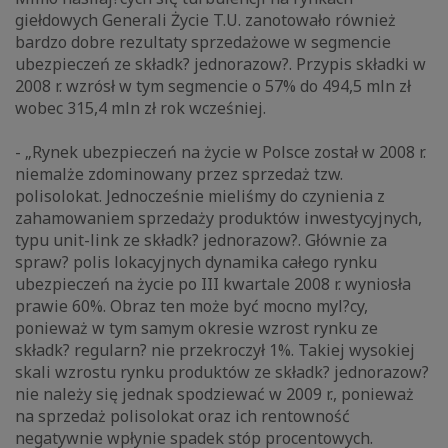
giełdowych Generali Życie T.U. zanotowało również
bardzo dobre rezultaty sprzedażowe w segmencie
ubezpieczeń ze składk? jednorazow?. Przypis składki w
2008 r. wzrósł w tym segmencie o 57% do 494,5 mln zł
wobec 315,4 mln zł rok wcześniej.
- „Rynek ubezpieczeń na życie w Polsce został w 2008 r.
niemalże zdominowany przez sprzedaż tzw.
polisolokat. Jednocześnie mieliśmy do czynienia z
zahamowaniem sprzedaży produktów inwestycyjnych,
typu unit-link ze składk? jednorazow?. Głównie za
spraw? polis lokacyjnych dynamika całego rynku
ubezpieczeń na życie po III kwartale 2008 r. wyniosła
prawie 60%. Obraz ten może być mocno myl?cy,
ponieważ w tym samym okresie wzrost rynku ze
składk? regularn? nie przekroczył 1%. Takiej wysokiej
skali wzrostu rynku produktów ze składk? jednorazow?
nie należy się jednak spodziewać w 2009 r., ponieważ
na sprzedaż polisolokat oraz ich rentowność
negatywnie wpłynie spadek stóp procentowych.