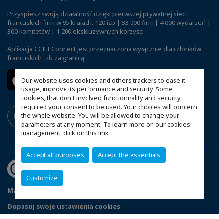
Przyspiesz swoją działalność dzięki pierwszej prywatnej sieci
francuskich firm w 95 krajach: 120 izb | 33 000 firm | 4 000 wydarzeń |
300 komitetów | 1 200 ekskluzywnych korzyści
Aplikacja CCIFI Connect jest przeznaczona wyłącznie dla członków
francuskich Izb za granicą
.
Our website uses cookies and others trackers to ease it
usage, improve its performance and security. Some
cookies, that don't involved functionnality and security,
required your consent to be used. Your choices will concern
the whole website. You will be allowed to change your
parameters at any moment. To learn more on our cookies
management,
click on this link
.
Accept all purposes
Accept the essentials
Customize
Mapa witryny
Polityka prywatności
Statut CCIFP
Dopasuj swoje ustawienia cookies