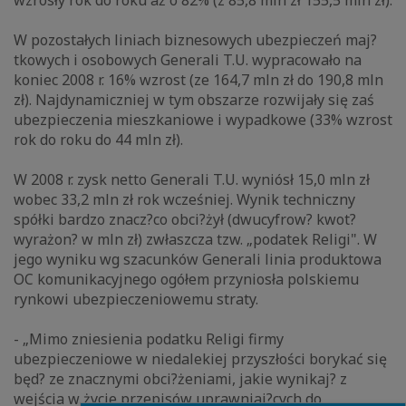
wzrosły rok do roku aż o 82% (z 85,8 mln zł 155,5 mln zł).
W pozostałych liniach biznesowych ubezpieczeń maj?
tkowych i osobowych Generali T.U. wypracowało na
koniec 2008 r. 16% wzrost (ze 164,7 mln zł do 190,8 mln
zł). Najdynamiczniej w tym obszarze rozwijały się zaś
ubezpieczenia mieszkaniowe i wypadkowe (33% wzrost
rok do roku do 44 mln zł).
W 2008 r. zysk netto Generali T.U. wyniósł 15,0 mln zł
wobec 33,2 mln zł rok wcześniej. Wynik techniczny
spółki bardzo znacz?co obci?żył (dwucyfrow? kwot?
wyrażon? w mln zł) zwłaszcza tzw. „podatek Religi". W
jego wyniku wg szacunków Generali linia produktowa
OC komunikacyjnego ogółem przyniosła polskiemu
rynkowi ubezpieczeniowemu straty.
- „Mimo zniesienia podatku Religi firmy
ubezpieczeniowe w niedalekiej przyszłości borykać się
będ? ze znacznymi obci?żeniami, jakie wynikaj? z
wejścia w życie przepisów uprawniaj?cych do