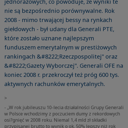
jednorazowych, co powoduje, że wyniki te
nie są bezpośrednio porównywalne. Rok
2008 - mimo trwającej bessy na rynkach
giełdowych - był udany dla Generali PTE,
które zostało uznane najlepszym
funduszem emerytalnym w prestiżowych
rankingach &#8222;Rzeczpospolitej" oraz
&#8222;Gazety Wyborczej". Generali OFE na
koniec 2008 r. przekroczył też próg 600 tys.
aktywnych rachunków emerytalnych.
>
- „W rok jubileuszu 10-lecia działalności Grupy Generali
w Polsce wchodzimy z poczuciem dumy z rekordowych
osi?gnięć w 2008 roku. Niemal 1,4 mld zł składki
przypisanej brutto to wynik o ok. 50% lepszy niż rok