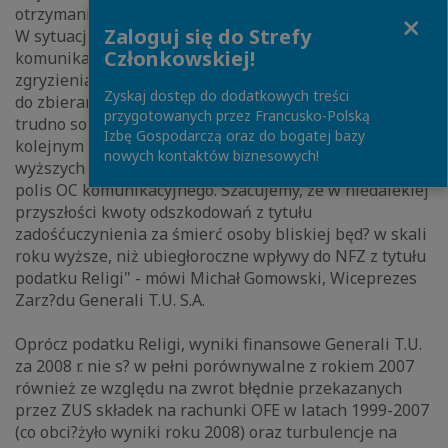
otrzymania zadośćuczynienia za śmierć osoby bliskiej.
Close
Zaloguj się do Strefy
W sytuacji, gdy polscy ubezpieczyciele na rynku OC
Członkowskiej!
komunikacyjnego już dziś maj? nie lada orzech do
zgryzienia, bowiem relacja wypłacanych odszkodowań
Zyskaj dostęp do dodatkowych treści
do zbieranej składki jest wysoce niezadowalaj?ca to
przygotowanych przez Francusko-Polską
trudno sobie wyobrazić, by zjawisko polegaj?ce na
Izbę Gospodarczą oraz do bogatej bazy
kolejnym zwiększeniu obci?żeń z tytułu jeszcze
nowych kontaktów biznesowych!
wyższych odszkodowań pozostało bez wpływu na ceny
polis OC komunikacyjnego. Szacujemy, że w niedalekiej
przyszłości kwoty odszkodowań z tytułu
zadośćuczynienia za śmierć osoby bliskiej będ? w skali
roku wyższe, niż ubiegłoroczne wpływy do NFZ z tytułu
podatku Religi" - mówi Michał Gomowski, Wiceprezes
Zarz?du Generali T.U. S.A.
Oprócz podatku Religi, wyniki finansowe Generali T.U.
za 2008 r. nie s? w pełni porównywalne z rokiem 2007
również ze względu na zwrot błędnie przekazanych
przez ZUS składek na rachunki OFE w latach 1999-2007
(co obci?żyło wyniki roku 2008) oraz turbulencje na