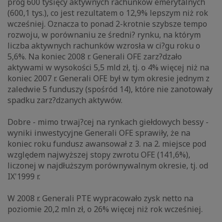
próg 600 tysięcy aktywnych rachunków emerytalnych
(600,1 tys.), co jest rezultatem o 12,9% lepszym niż rok
wcześniej. Oznacza to ponad 2-krotnie szybsze tempo
rozwoju, w porównaniu ze średni? rynku, na którym
liczba aktywnych rachunków wzrosła w ci?gu roku o
5,6%. Na koniec 2008 r. Generali OFE zarz?dzało
aktywami w wysokości 5,5 mld zł, tj. o 4% więcej niż na
koniec 2007 r. Generali OFE był w tym okresie jednym z
zaledwie 5 funduszy (spośród 14), które nie zanotowały
spadku zarz?dzanych aktywów.
Dobre - mimo trwaj?cej na rynkach giełdowych bessy -
wyniki inwestycyjne Generali OFE sprawiły, że na
koniec roku fundusz awansował z 3. na 2. miejsce pod
względem najwyższej stopy zwrotu OFE (141,6%),
liczonej w najdłuższym porównywalnym okresie, tj. od
IX'1999 r.
W 2008 r. Generali PTE wypracowało zysk netto na
poziomie 20,2 mln zł, o 26% więcej niż rok wcześniej.