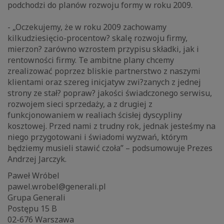
podchodzi do planów rozwoju formy w roku 2009.
- „Oczekujemy, że w roku 2009 zachowamy
kilkudziesięcio-procentow? skalę rozwoju firmy,
mierzon? zarówno wzrostem przypisu składki, jak i
rentowności firmy. Te ambitne plany chcemy
zrealizować poprzez bliskie partnerstwo z naszymi
klientami oraz szereg inicjatyw zwi?zanych z jednej
strony ze stał? popraw? jakości świadczonego serwisu,
rozwojem sieci sprzedaży, a z drugiej z
funkcjonowaniem w realiach ścisłej dyscypliny
kosztowej. Przed nami z trudny rok, jednak jesteśmy na
niego przygotowani i świadomi wyzwań, którym
będziemy musieli stawić czoła” – podsumowuje Prezes
Andrzej Jarczyk.
Paweł Wróbel
pawel.wrobel@generali.pl
Grupa Generali
Postępu 15 B
02-676 Warszawa