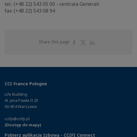
tel.: (+48 22) 543 05 00 - centrala Generali
fax: (+48 22) 543 08 94
Share
Share
Share
Share this page
on
on
on
Facebook
Twitter
Linkedin
CCI France Pologne
Life Building
Al. Jana Pawła II 25
00-854 Warszawa
ccifp@ccifp.pl
(Dostęp do mapy)
Pobierz aplikację Izbową - CCIFI Connect