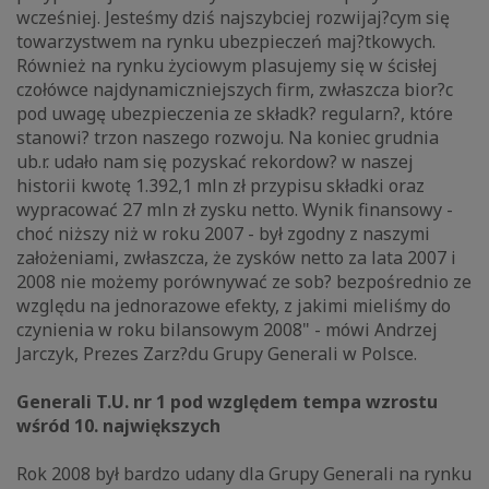
wcześniej. Jesteśmy dziś najszybciej rozwijaj?cym się
towarzystwem na rynku ubezpieczeń maj?tkowych.
Również na rynku życiowym plasujemy się w ścisłej
czołówce najdynamiczniejszych firm, zwłaszcza bior?c
pod uwagę ubezpieczenia ze składk? regularn?, które
stanowi? trzon naszego rozwoju. Na koniec grudnia
ub.r. udało nam się pozyskać rekordow? w naszej
historii kwotę 1.392,1 mln zł przypisu składki oraz
wypracować 27 mln zł zysku netto. Wynik finansowy -
choć niższy niż w roku 2007 - był zgodny z naszymi
założeniami, zwłaszcza, że zysków netto za lata 2007 i
2008 nie możemy porównywać ze sob? bezpośrednio ze
względu na jednorazowe efekty, z jakimi mieliśmy do
czynienia w roku bilansowym 2008" - mówi Andrzej
Jarczyk, Prezes Zarz?du Grupy Generali w Polsce.
Generali T.U. nr 1 pod względem tempa wzrostu
wśród 10. największych
Rok 2008 był bardzo udany dla Grupy Generali na rynku