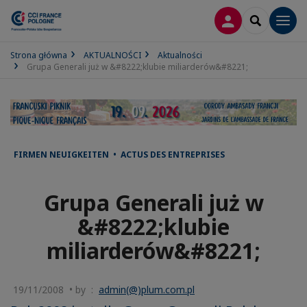
LOGOWANIE
SEARCH
Men
Strona główna
AKTUALNOŚCI
Aktualności
Grupa Generali już w &#8222;klubie miliarderów&#8221;
FIRMEN NEUIGKEITEN • ACTUS DES ENTREPRISES
Grupa Generali już w
&#8222;klubie
miliarderów&#8221;
19/11/2008 • by :
admin(@)plum.com.pl