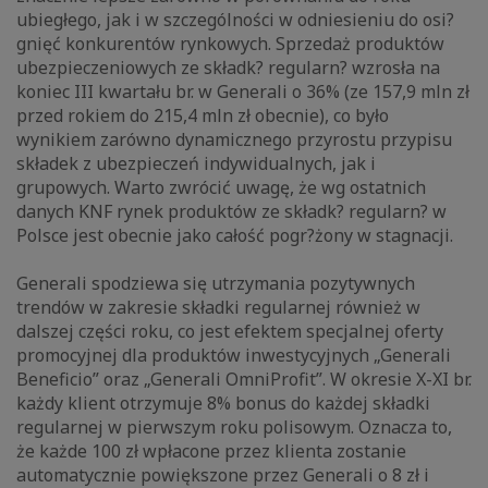
ubiegłego, jak i w szczególności w odniesieniu do osi?
gnięć konkurentów rynkowych. Sprzedaż produktów
ubezpieczeniowych ze składk? regularn? wzrosła na
koniec III kwartału br. w Generali o 36% (ze 157,9 mln zł
przed rokiem do 215,4 mln zł obecnie), co było
wynikiem zarówno dynamicznego przyrostu przypisu
składek z ubezpieczeń indywidualnych, jak i
grupowych. Warto zwrócić uwagę, że wg ostatnich
danych KNF rynek produktów ze składk? regularn? w
Polsce jest obecnie jako całość pogr?żony w stagnacji.
Generali spodziewa się utrzymania pozytywnych
trendów w zakresie składki regularnej również w
dalszej części roku, co jest efektem specjalnej oferty
promocyjnej dla produktów inwestycyjnych „Generali
Beneficio” oraz „Generali OmniProfit”. W okresie X-XI br.
każdy klient otrzymuje 8% bonus do każdej składki
regularnej w pierwszym roku polisowym. Oznacza to,
że każde 100 zł wpłacone przez klienta zostanie
automatycznie powiększone przez Generali o 8 zł i