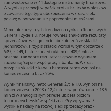
zainwestowane w 44 dostępne instrumenty finansowe.
W wyniku promocji w październiku br. liczba wniosków
o zawarcie tego typu ubezpieczenia wzrosła o ok.
połowę w porównaniu z poprzednimi miesi?cami.
Mimo niekorzystnych trendów na rynkach finansowych
Generali Życie T.U. notuje również znakomite rezultaty
sprzedażowe w segmencie ubezpieczeń ze składk?
jednorazow?. Przypis składki wzrósł w tym obszarze o
64%, z 249,1 mln zł przed rokiem do 409,6 mln zł
obecnie. Tak dobre rezultaty s? głównie wynikiem
zacieśniaj?cej się współpracy z bankami. Wzrost
przypisu składki z kanału bancassurance wyniósł na
koniec września br. aż 86%.
Wynik finansowy netto Generali Życie T.U. wyniósł na
koniec września 2008 r. 12,4 mln zł w porównaniu z 18,5
mln zł w analogicznym okresie ub.r. Na poziom
tegorocznych zysków spółki znacz?cy wpływ maj?
wysokie nakłady na rozwój sieci sprzedaży oraz -