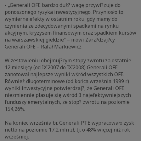
- „Generali OFE bardzo duż? wagę przywi?zuje do
ponoszonego ryzyka inwestycyjnego. Przyniosło to
wymierne efekty w ostatnim roku, gdy mamy do
czynienia ze zdecydowanymi spadkami na rynku
akcyjnym, kryzysem finansowym oraz spadkiem kursów
na warszawskiej giełdzie” – mówi Zarz?dzaj?cy
Generali OFE – Rafał Markiewicz.
W zestawieniu obejmuj?cym stopy zwrotu za ostatnie
12 miesięcy (od IX’2007 do IX’2008) Generali OFE
zanotował najlepsze wyniki wśród wszystkich OFE.
Również długoterminowe (od końca września 1999 r.)
wyniki inwestycyjne potwierdzaj?, że Generali OFE
niezmiennie plasuje się wśród 3 najefektywniejszych
funduszy emerytalnych, ze stop? zwrotu na poziomie
154,26%.
Na koniec września br. Generali PTE wypracowało zysk
netto na poziomie 17,2 mln zł, tj. o 48% więcej niż rok
wcześniej.