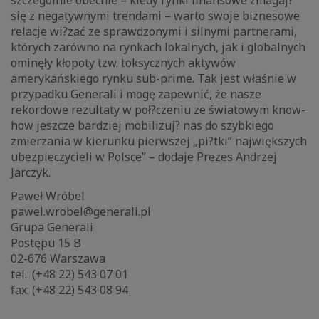
szczególnie obecnie – kiedy rynki finansowe zmagaj?
się z negatywnymi trendami – warto swoje biznesowe
relacje wi?zać ze sprawdzonymi i silnymi partnerami,
których zarówno na rynkach lokalnych, jak i globalnych
ominęły kłopoty tzw. toksycznych aktywów
amerykańskiego rynku sub-prime. Tak jest właśnie w
przypadku Generali i mogę zapewnić, że nasze
rekordowe rezultaty w poł?czeniu ze światowym know-
how jeszcze bardziej mobilizuj? nas do szybkiego
zmierzania w kierunku pierwszej „pi?tki” największych
ubezpieczycieli w Polsce” – dodaje Prezes Andrzej
Jarczyk.
Paweł Wróbel
pawel.wrobel@generali.pl
Grupa Generali
Postępu 15 B
02-676 Warszawa
tel.: (+48 22) 543 07 01
fax: (+48 22) 543 08 94