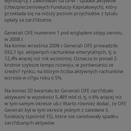
wynikaj?cy z zawirowań na GPW - spadek aktywów
(Ubezpieczeniowych Funduszy Kapitałowych), który
przekłada się na niższy poziom przychodów z tytułu
opłaty za zarz?dzanie.
Generali OFE numerem 1 pod względem stopy zwrotu
w 2008 r.
Na koniec września 2008 r. Generali OFE prowadziło
592,1 tys. aktywnych rachunków emerytalnych, tj. o
12,4% więcej niż rok wcześniej. Oznacza to ponad 2-
krotnie szybsze tempo rozwoju, w porównaniu ze
średni? rynku, na którym liczba aktywnych rachunków
wzrosła w ci?gu roku o 5%.
Na koniec III kwartału br. Generali OFE zarz?dzało
aktywami w wysokości 5,489 mld zł, tj. o 6% więcej niż
w tym samym okresie ub.r. Warto również dodać, że OFE
Generali był w tym okresie jednym z zaledwie 5
funduszy (spośród 15), które nie zanotowały spadku
zarz?dzanych aktywów.