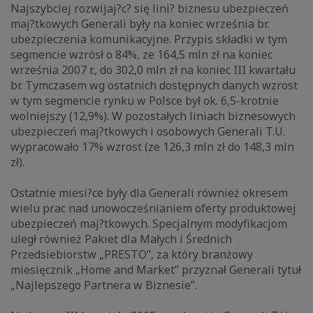
Najszybciej rozwijaj?c? się lini? biznesu ubezpieczeń
maj?tkowych Generali były na koniec września br.
ubezpieczenia komunikacyjne. Przypis składki w tym
segmencie wzrósł o 84%, ze 164,5 mln zł na koniec
września 2007 r., do 302,0 mln zł na koniec III kwartału
br. Tymczasem wg ostatnich dostępnych danych wzrost
w tym segmencie rynku w Polsce był ok. 6,5-krotnie
wolniejszy (12,9%). W pozostałych liniach biznesowych
ubezpieczeń maj?tkowych i osobowych Generali T.U.
wypracowało 17% wzrost (ze 126,3 mln zł do 148,3 mln
zł).
Ostatnie miesi?ce były dla Generali również okresem
wielu prac nad unowocześnianiem oferty produktowej
ubezpieczeń maj?tkowych. Specjalnym modyfikacjom
uległ również Pakiet dla Małych i Średnich
Przedsiebiorstw „PRESTO”, za który branżowy
miesięcznik „Home and Market” przyznał Generali tytuł
„Najlepszego Partnera w Biznesie”.