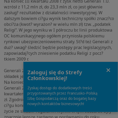
Na koniec III kwartału 2008 r. zysk netto Generali T.U.
wzrósł z 11,2 mln zł, do 23,3 mln zł, co jest głównie
zasług? rezultatów z działalności inwestycyjnej. W
dalszym bowiem ci?gu wynik techniczny spółki znacz?co
obci?ża (kwot? wyrażon? w wielu mln zł) tzw. „podatek
Religi”. W jego wyniku w I półroczu br. linii produktowa
OC komunikacyjnego ogółem przyniosła polskiemu
rynkowi ubezpieczeniowemu straty. St?d też Generali z
duż? uwag? śledzić będzie postępy prac legislacyjnych,
zapowiadaj?cych zniesienie podatku Religi z pocz?
tkiem 2009 r.
Close
Generali Życie T.U.: dynamiczny rozwój zarówno
Zaloguj się do Strefy
składek jednorazowych jak i regularnych
Członkowskiej!
Na koniec września br. składka przypisana przez
Generali Życie T.U. S.A. wzrosła – w porównaniu z III
Zyskaj dostęp do dodatkowych treści
przygotowanych przez Francusko-Polską
kwartałem 2007 r. – o ponad 53% do poziomu 625,0 mln
Izbę Gospodarczą oraz do bogatej bazy
zł. Zgodnie z założeniami strategii Generali w dalszym
nowych kontaktów biznesowych!
ci?gu koncentruje się na segmencie ubezpieczeń na
życie ze składk? regularn?. Wyniki w tym obszarze były
znacznie lepsze zarówno w porównaniu do roku