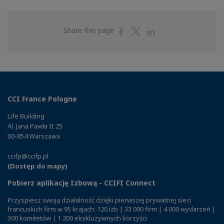
Share
Share
Share
Share this page
on
on
on
Facebook
Twitter
Linkedin
CCI France Pologne
Life Building
Al. Jana Pawła II 25
00-854 Warszawa
ccifp@ccifp.pl
(Dostęp do mapy)
Pobierz aplikację Izbową - CCIFI Connect
Przyspiesz swoją działalność dzięki pierwszej prywatnej sieci
francuskich firm w 95 krajach: 120 izb | 33 000 firm | 4 000 wydarzeń |
300 komitetów | 1 200 ekskluzywnych korzyści