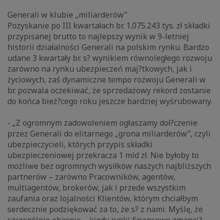
Generali w klubie „miliarderów”
Pozyskanie po III kwartałach br. 1.075.243 tys. zł składki
przypisanej brutto to najlepszy wynik w 9-letniej
historii działalności Generali na polskim rynku. Bardzo
udane 3 kwartały br. s? wynikiem równoległego rozwoju
zarówno na rynku ubezpieczeń maj?tkowych, jak i
życiowych, zaś dynamiczne tempo rozwoju Generali w
br. pozwala oczekiwać, że sprzedażowy rekord zostanie
do końca bież?cego roku jeszcze bardziej wyśrubowany.
- „Z ogromnym zadowoleniem ogłaszamy doł?czenie
przez Generali do elitarnego „grona miliarderów”, czyli
ubezpieczycieli, których przypis składki
ubezpieczeniowej przekracza 1 mld zł. Nie byłoby to
możliwe bez ogromnych wysiłków naszych najbliższych
partnerów – zarówno Pracowników, agentów,
multiagentów, brokerów, jak i przede wszystkim
zaufania oraz lojalności Klientów, którym chciałbym
serdecznie podziękować za to, że s? z nami. Myślę, że