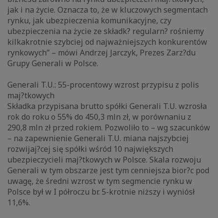
jak i na życie. Oznacza to, że w kluczowych segmentach
rynku, jak ubezpieczenia komunikacyjne, czy
ubezpieczenia na życie ze składk? regularn? rośniemy
kilkakrotnie szybciej od najważniejszych konkurentów
rynkowych” – mówi Andrzej Jarczyk, Prezes Zarz?du
Grupy Generali w Polsce.
Generali T.U.: 55-procentowy wzrost przypisu z polis
maj?tkowych
Składka przypisana brutto spółki Generali T.U. wzrosła
rok do roku o 55% do 450,3 mln zł, w porównaniu z
290,8 mln zł przed rokiem. Pozwoliło to – wg szacunków
– na zapewnienie Generali T.U. miana najszybciej
rozwijaj?cej się spółki wśród 10 największych
ubezpieczycieli maj?tkowych w Polsce. Skala rozwoju
Generali w tym obszarze jest tym cenniejsza bior?c pod
uwagę, że średni wzrost w tym segmencie rynku w
Polsce był w I półroczu br. 5-krotnie niższy i wyniósł
11,6%.