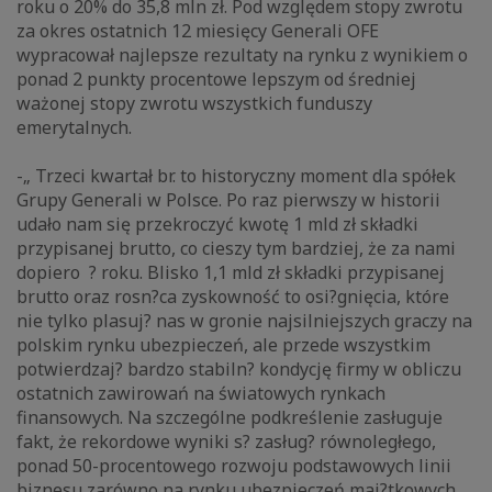
roku o 20% do 35,8 mln zł. Pod względem stopy zwrotu
za okres ostatnich 12 miesięcy Generali OFE
wypracował najlepsze rezultaty na rynku z wynikiem o
ponad 2 punkty procentowe lepszym od średniej
ważonej stopy zwrotu wszystkich funduszy
emerytalnych.
-„ Trzeci kwartał br. to historyczny moment dla spółek
Grupy Generali w Polsce. Po raz pierwszy w historii
udało nam się przekroczyć kwotę 1 mld zł składki
przypisanej brutto, co cieszy tym bardziej, że za nami
dopiero ? roku. Blisko 1,1 mld zł składki przypisanej
brutto oraz rosn?ca zyskowność to osi?gnięcia, które
nie tylko plasuj? nas w gronie najsilniejszych graczy na
polskim rynku ubezpieczeń, ale przede wszystkim
potwierdzaj? bardzo stabiln? kondycję firmy w obliczu
ostatnich zawirowań na światowych rynkach
finansowych. Na szczególne podkreślenie zasługuje
fakt, że rekordowe wyniki s? zasług? równoległego,
ponad 50-procentowego rozwoju podstawowych linii
biznesu zarówno na rynku ubezpieczeń maj?tkowych,