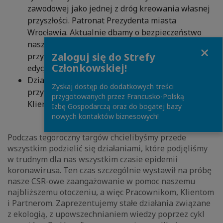
zawodowej jako jednej z dróg kreowania własnej
przyszłości. Patronat Prezydenta miasta
Wrocławia. Aktualnie dbamy o bezpieczeństwo
naszych dotychczasowych uczestników i
Close
Zaloguj się do Strefy
przygotowujemy się do uruchomienia nowej
Członkowskiej!
edycji projektu.
Działania podczas COVID-19 (pomoc Szpitalowi
Zyskaj dostęp do dodatkowych treści
przy Koszarowej, pomoc dla pracowników,
przygotowanych przez Francusko-Polską
Klientów)
Izbę Gospodarczą oraz do bogatej bazy
nowych kontaktów biznesowych!
Planowane działania na stoisku:
Podczas tegoroczny targów chcielibyśmy przede
wszystkim podzielić się działaniami, które podjęliśmy
w trudnym dla nas wszystkim czasie epidemii
koronawirusa. Ten czas szczególnie wystawił na próbę
nasze CSR-owe zaangażowanie w pomoc naszemu
najbliższemu otoczeniu, a więc Pracownikom, Klientom
i Partnerom. Zaprezentujemy stałe działania związane
z ekologią, z upowszechnianiem wiedzy poprzez cykl