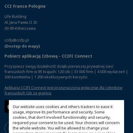
CCI France Pologne
Life Building
Al. Jana Pawła II 25
00-854 Warszawa
ccifp@ccifp.pl
(Dostęp do mapy)
Pobierz aplikację Izbową - CCIFI Connect
Przyspiesz swoją działalność dzięki pierwszej prywatnej sieci
francuskich firm w 95 krajach: 120 izb | 33 000 firm | 4 000 wydarzeń |
300 komitetów | 1 200 ekskluzywnych korzyści
Aplikacja CCIFI Connect jest przeznaczona wyłącznie dla członków
francuskich Izb za granicą
.
Our website uses cookies and others trackers to ease it
usage, improve its performance and security. Some
cookies, that don't involved functionnality and security,
required your consent to be used. Your choices will concern
the whole website. You will be allowed to change your