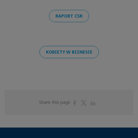
RAPORT CSR
KOBIETY W BIZNESIE
Share
Share
Share
Share this page
on
on
on
Facebook
Twitter
Linkedin