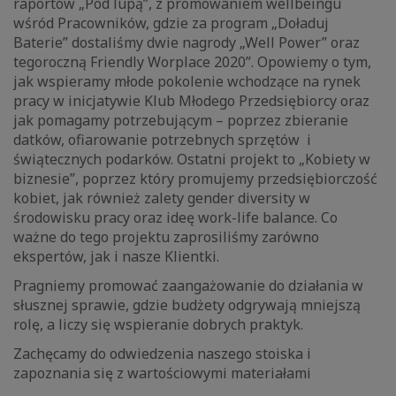
raportów „Pod lupą”, z promowaniem wellbeingu
wśród Pracowników, gdzie za program „Doładuj
Baterie” dostaliśmy dwie nagrody „Well Power” oraz
tegoroczną Friendly Worplace 2020”. Opowiemy o tym,
jak wspieramy młode pokolenie wchodzące na rynek
pracy w inicjatywie Klub Młodego Przedsiębiorcy oraz
jak pomagamy potrzebującym – poprzez zbieranie
datków, ofiarowanie potrzebnych sprzętów i
świątecznych podarków. Ostatni projekt to „Kobiety w
biznesie”, poprzez który promujemy przedsiębiorczość
kobiet, jak również zalety gender diversity w
środowisku pracy oraz ideę work-life balance. Co
ważne do tego projektu zaprosiliśmy zarówno
ekspertów, jak i nasze Klientki.
Pragniemy promować zaangażowanie do działania w
słusznej sprawie, gdzie budżety odgrywają mniejszą
rolę, a liczy się wspieranie dobrych praktyk.
Zachęcamy do odwiedzenia naszego stoiska i
zapoznania się z wartościowymi materiałami