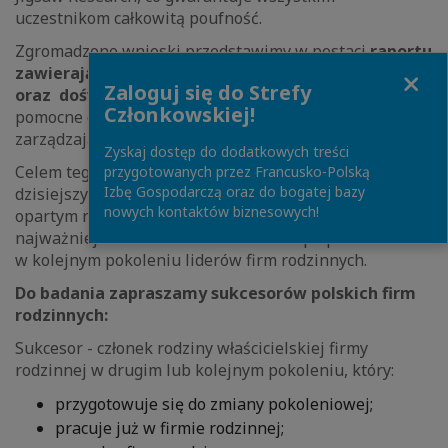
uczestnikom całkowitą poufność.
Zgromadzone wnioski przedstawimy w postaci
raportu
Close
zawierającego praktyczne przykłady, wskazówki
Zaloguj się do Strefy
oraz doświadczenia
, które będą z pewnością
Członkowskiej!
pomocne dla pozostałych sukcesorów, a także osób
zarządzających firmami rodzinnymi.
Zyskaj dostęp do dodatkowych treści
Celem tegorocznej edycji jest określenie, co w
przygotowanych przez Francusko-Polską
Izbę Gospodarczą oraz do bogatej bazy
dzisiejszym
cyfrowym
i w coraz większym stopniu
nowych kontaktów biznesowych!
opartym na
sztucznej inteligencji (AI)
świecie jest
najważniejsze dla sukcesorów i ich współpracowników
w kolejnym pokoleniu liderów firm rodzinnych.
Do badania zapraszamy sukcesorów polskich firm
rodzinnych:
Sukcesor - członek rodziny właścicielskiej firmy
rodzinnej w drugim lub kolejnym pokoleniu, który:
przygotowuje się do zmiany pokoleniowej;
pracuje już w firmie rodzinnej;