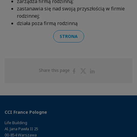
zarządza firmą rodzinną;
zastanawia się nad swoją przyszłością w firmie
rodzinnej;
działa poza firmą rodzinną
STRONA
Share
Share
Share
Share this page
on
on
on
Facebook
Twitter
Linkedin
CCI France Pologne
Life Building
Al. Jana Pawła II 25
00-854 Warszawa