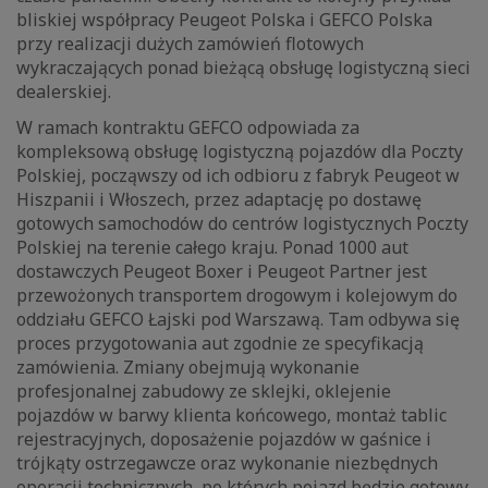
bliskiej współpracy Peugeot Polska i GEFCO Polska
przy realizacji dużych zamówień flotowych
wykraczających ponad bieżącą obsługę logistyczną sieci
dealerskiej.
W ramach kontraktu GEFCO odpowiada za
kompleksową obsługę logistyczną pojazdów dla Poczty
Polskiej, począwszy od ich odbioru z fabryk Peugeot w
Hiszpanii i Włoszech, przez adaptację po dostawę
gotowych samochodów do centrów logistycznych Poczty
Polskiej na terenie całego kraju. Ponad 1000 aut
dostawczych Peugeot Boxer i Peugeot Partner jest
przewożonych transportem drogowym i kolejowym do
oddziału GEFCO Łajski pod Warszawą. Tam odbywa się
proces przygotowania aut zgodnie ze specyfikacją
zamówienia. Zmiany obejmują wykonanie
profesjonalnej zabudowy ze sklejki, oklejenie
pojazdów w barwy klienta końcowego, montaż tablic
rejestracyjnych, doposażenie pojazdów w gaśnice i
trójkąty ostrzegawcze oraz wykonanie niezbędnych
operacji technicznych, po których pojazd będzie gotowy