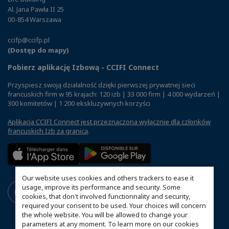
Al. Jana Pawła II 25
00-854 Warszawa
ccifp@ccifp.pl
(Dostęp do mapy)
Pobierz aplikację Izbową - CCIFI Connect
Przyspiesz swoją działalność dzięki pierwszej prywatnej sieci
francuskich firm w 95 krajach: 120 izb | 33 000 firm | 4 000 wydarzeń |
300 komitetów | 1 200 ekskluzywnych korzyści
Aplikacja CCIFI Connect jest przeznaczona wyłącznie dla członków
francuskich Izb za granicą
.
Our website uses cookies and others trackers to ease it
usage, improve its performance and security. Some
cookies, that don't involved functionnality and security,
required your consent to be used. Your choices will concern
the whole website. You will be allowed to change your
parameters at any moment. To learn more on our cookies