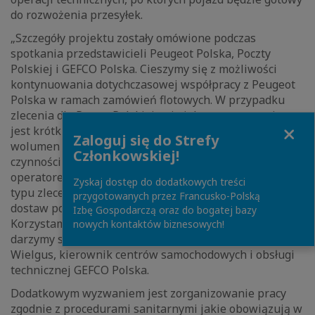
do rozwożenia przesyłek.
„Szczegóły projektu zostały omówione podczas
spotkania przedstawicieli Peugeot Polska, Poczty
Polskiej i GEFCO Polska. Cieszymy się z możliwości
kontynuowania dotychczasowej współpracy z Peugeot
Polska w ramach zamówień flotowych. W przypadku
zlecenia dla Poczty Polskiej największym wyzwaniem
Close
jest krótki termin realizacji zlecenia oraz duży
Zaloguj się do Strefy
wolumen pojazdów, które należy poddać szeregowi
Członkowskiej!
czynności przygotowawczych. GEFCO jest głównym
operatorem logistycznym Peugeot Polska, więc tego
Zyskaj dostęp do dodatkowych treści
typu zlecenia wykonujemy ponad bieżącą obsługę
przygotowanych przez Francusko-Polską
dostaw pojazdów w sieci dealerskiej Peugeot.
Izbę Gospodarczą oraz do bogatej bazy
Korzystamy ze sprawdzonych rozwiązań logistycznych i
nowych kontaktów biznesowych!
darzymy siebie dużym zaufaniem” – mówi Adam
Wielgus, kierownik centrów samochodowych i obsługi
technicznej GEFCO Polska.
Dodatkowym wyzwaniem jest zorganizowanie pracy
zgodnie z procedurami sanitarnymi jakie obowiązują w