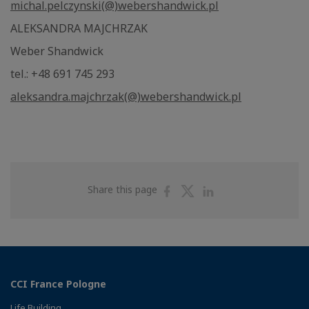
michal.pelczynski(@)webershandwick.pl
ALEKSANDRA MAJCHRZAK
Weber Shandwick
tel.: +48 691 745 293
aleksandra.majchrzak(@)webershandwick.pl
Share
Share
Share
Share this page
on
on
on
Facebook
Twitter
Linkedin
CCI France Pologne
Life Building