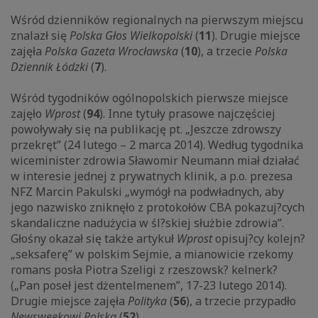
Wśród dzienników regionalnych na pierwszym miejscu
znalazł się
Polska Głos Wielkopolski
(
11
). Drugie miejsce
zajęła
Polska Gazeta Wrocławska
(
10
), a trzecie
Polska
Dziennik Łódzki
(
7
).
Wśród tygodników ogólnopolskich pierwsze miejsce
zajęło
Wprost
(
94
). Inne tytuły prasowe najczęściej
powoływały się na publikację pt. „Jeszcze zdrowszy
przekręt” (24 lutego – 2 marca 2014). Według tygodnika
wiceminister zdrowia Sławomir Neumann miał działać
w interesie jednej z prywatnych klinik, a p.o. prezesa
NFZ Marcin Pakulski „wymógł na podwładnych, aby
jego nazwisko zniknęło z protokołów CBA pokazuj?cych
skandaliczne nadużycia w śl?skiej służbie zdrowia”.
Głośny okazał się także artykuł
Wprost
opisuj?cy kolejn?
„seksaferę” w polskim Sejmie, a mianowicie rzekomy
romans posła Piotra Szeligi z rzeszowsk? kelnerk?
(„Pan poseł jest dżentelmenem”, 17-23 lutego 2014).
Drugie miejsce zajęła
Polityka
(
56
), a trzecie przypadło
Newsweekowi Polska
(
52
).