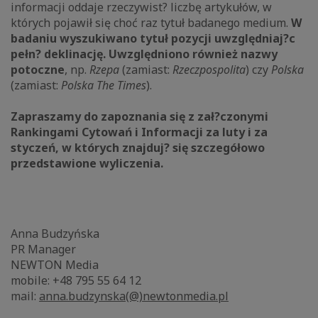
informacji oddaje rzeczywist? liczbę artykułów, w
których pojawił się choć raz tytuł badanego medium.
W
badaniu wyszukiwano tytuł pozycji uwzględniaj?c
pełn? deklinację. Uwzględniono również nazwy
potoczne
, np.
Rzepa
(zamiast:
Rzeczpospolita
) czy
Polska
(zamiast:
Polska The Times
).
Zapraszamy do zapoznania się z zał?czonymi
Rankingami Cytowań i Informacji za luty i za
styczeń, w których znajduj? się szczegółowo
przedstawione wyliczenia.
Anna Budzyńska
PR Manager
NEWTON Media
mobile: +48 795 55 64 12
mail:
anna.budzynska(@)newtonmedia.pl