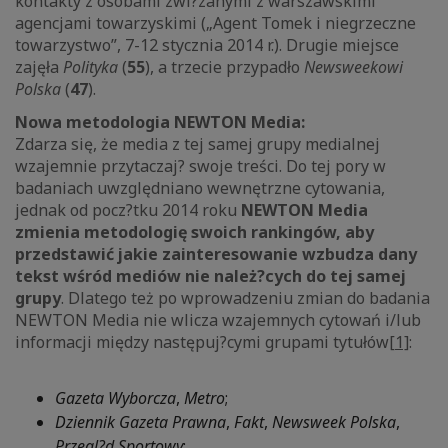
kontakty z osobami zwi?zanymi z warszawskimi
agencjami towarzyskimi („Agent Tomek i niegrzeczne
towarzystwo”, 7-12 stycznia 2014 r.). Drugie miejsce
zajęła
Polityka
(
55
), a trzecie przypadło
Newsweekowi
Polska
(
47
).
Nowa metodologia NEWTON Media:
Zdarza się, że media z tej samej grupy medialnej
wzajemnie przytaczaj? swoje treści. Do tej pory w
badaniach uwzględniano wewnętrzne cytowania,
jednak od pocz?tku 2014 roku
NEWTON Media
zmienia metodologię swoich rankingów, aby
przedstawić jakie zainteresowanie wzbudza dany
tekst wśród mediów nie należ?cych do tej samej
grupy
. Dlatego też po wprowadzeniu zmian do badania
NEWTON Media nie wlicza wzajemnych cytowań i/lub
informacji między następuj?cymi grupami tytułów
[1]
:
Gazeta Wyborcza
,
Metro
;
Dziennik Gazeta Prawna
,
Fakt
,
Newsweek Polska
,
Przegl?d Sportowy
;