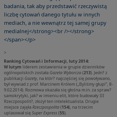
badania, tak aby przedstawić rzeczywistą
liczbę cytowań danego tytułu w innych
mediach, a nie wewnątrz tej samej grupy
medialnej</strong><br /></strong>
</span></p>
>
Ranking Cytowań i Informacji, luty 2014:
W lutym
liderem zestawienia w grupie dzienników
ogólnopolskich została
Gazeta Wyborcza
(
213
). Jedn? z
publikacji
Gazety
, na któr? najczęściej się powoływano,
był wywiad z prof. Marcinem Królem („Byliśmy głupi”, 8-
9.02.2014). Rozmowa okazała się głośna m.in. za spraw?
samokrytyki, jak? w imieniu elit, które budowały III
Rzeczpospolit?, złożył ten intelektualista. Drugie
miejsce zajęła
Rzeczpospolita
(
154
), na trzecim
uplasował się
Super Express
(
55
).