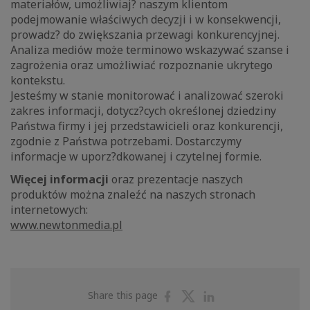
materiałów, umożliwiaj? naszym klientom
podejmowanie właściwych decyzji i w konsekwencji,
prowadz? do zwiększania przewagi konkurencyjnej.
Analiza mediów może terminowo wskazywać szanse i
zagrożenia oraz umożliwiać rozpoznanie ukrytego
kontekstu.
Jesteśmy w stanie monitorować i analizować szeroki
zakres informacji, dotycz?cych określonej dziedziny
Państwa firmy i jej przedstawicieli oraz konkurencji,
zgodnie z Państwa potrzebami. Dostarczymy
informacje w uporz?dkowanej i czytelnej formie.
Więcej informacji
oraz prezentacje naszych
produktów można znaleźć na naszych stronach
internetowych:
www.newtonmedia.pl
Share
Share
Share
Share this page
on
on
on