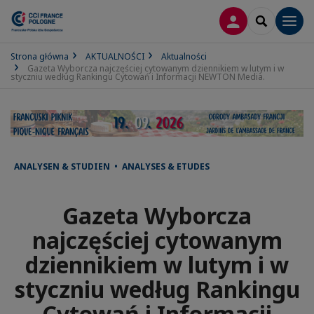
LOGOWANIE
SEARCH
Men
Strona główna
AKTUALNOŚCI
Aktualności
Gazeta Wyborcza najczęściej cytowanym dziennikiem w lutym i w
styczniu według Rankingu Cytowań i Informacji NEWTON Media.
ANALYSEN & STUDIEN • ANALYSES & ETUDES
Gazeta Wyborcza
najczęściej cytowanym
dziennikiem w lutym i w
styczniu według Rankingu
Cytowań i Informacji