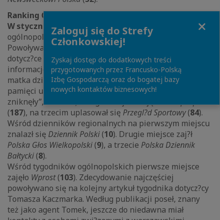
Ranking Cytowań i Informacji, styczeń 2014:
Close
W styczniu
liderem zestawienia w grupie dzienników
Zaloguj się do Strefy
ogólnopolskich również została
Gazeta Wyborcza
(
226
).
Członkowskiej!
Powoływano się między innymi na doniesienia
Gazety
dotycz?ce śmierci bliźni?t we Włocławku, w tym
Zyskaj dostęp do dodatkowych treści
informacje na temat badań USG, jakie przechodziła
przygotowanych przez Francusko-Polską
matka dzieci oraz braku zapisów z tych badań w
Izbę Gospodarczą oraz do bogatej bazy
nowych kontaktów biznesowych!
pamięci urz?dzeń („Bliźnięta zmarły, ich badania
zniknęły”, 27.01.14). Drugie miejsce zajęła
Rzeczpospolita
(
187
), na trzecim uplasował się
Przegl?d Sportowy
(
84
).
Wśród dzienników regionalnych na pierwszym miejscu
znalazł się
Dziennik Polski
(
10
). Drugie miejsce zaj?ł
Polska Głos Wielkopolski
(
9
), a trzecie
Polska Dziennik
Bałtycki
(
8
).
Wśród tygodników ogólnopolskich pierwsze miejsce
zajęło
Wprost
(
103
). Zdecydowanie najczęściej
powoływano się na kolejny artykuł tygodnika dotycz?cy
Tomasza Kaczmarka. Według publikacji poseł, znany
też jako agent Tomek, jeszcze do niedawna miał