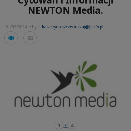
NEWTON Media.
21/03/2014 • by :
katarzyna.szczecinska(@)ccifp.pl
Voir
Voir
en
en
mode
mode
carousel
mosaïque
1
/
4