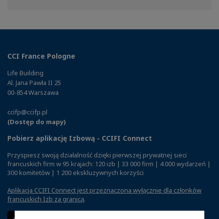
Facebook
Twitter
Linkedin
CCI France Pologne
Life Building
Al. Jana Pawła II 25
00-854 Warszawa
ccifp@ccifp.pl
(Dostęp do mapy)
Pobierz aplikację Izbową - CCIFI Connect
Przyspiesz swoją działalność dzięki pierwszej prywatnej sieci
francuskich firm w 95 krajach: 120 izb | 33 000 firm | 4 000 wydarzeń |
300 komitetów | 1 200 ekskluzywnych korzyści
Aplikacja CCIFI Connect jest przeznaczona wyłącznie dla członków
francuskich Izb za granicą
.