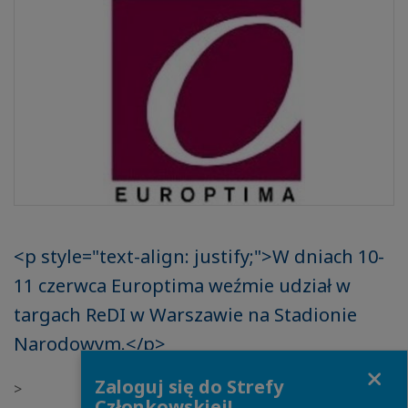
<p style="text-align: justify;">W dniach 10-
11 czerwca Europtima weźmie udział w
targach ReDI w Warszawie na Stadionie
Narodowym.</p>
Close
Zaloguj się do Strefy
>
Członkowskiej!