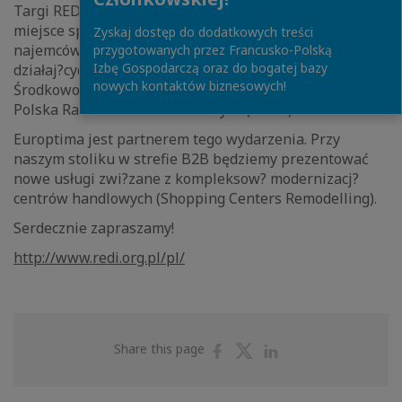
Targi REDI (Retail Destination Initiative) to europejskie
miejsce spotkań i rozmów przedstawicieli miast,
Zyskaj dostęp do dodatkowych treści
najemców, deweloperów oraz instytucji finansowych
przygotowanych przez Francusko-Polską
Izbę Gospodarczą oraz do bogatej bazy
działaj?cych i rozwijaj?cych się na rynku Europy
nowych kontaktów biznesowych!
Środkowo-Wschodniej. Organizatorem wydarzenia jest
Polska Rada Centrów Handlowych (PRCH).
Europtima jest partnerem tego wydarzenia. Przy
naszym stoliku w strefie B2B będziemy prezentować
nowe usługi zwi?zane z kompleksow? modernizacj?
centrów handlowych (Shopping Centers Remodelling).
Serdecznie zapraszamy!
http://www.redi.org.pl/pl/
Share
Share
Share
Share this page
on
on
on
Facebook
Twitter
Linkedin