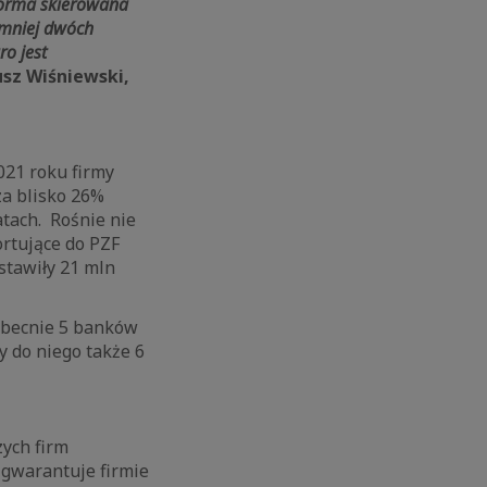
tforma skierowana
ajmniej dwóch
ro jest
sz Wiśniewski,
021 roku firmy
a blisko 26%
atach. Rośnie nie
ortujące do PZF
stawiły 21 mln
obecnie 5 banków
y do niego także 6
zych firm
o gwarantuje firmie