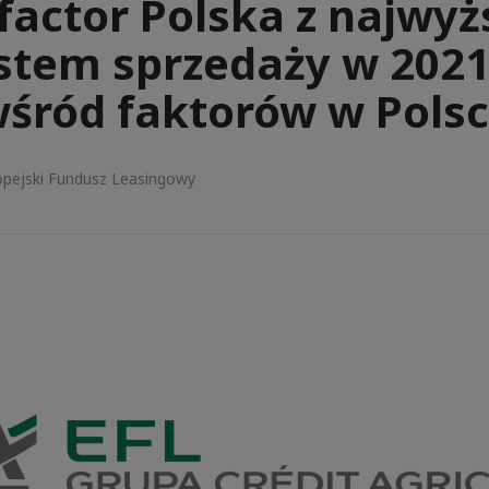
factor Polska z najwy
stem sprzedaży w 2021
śród faktorów w Pols
opejski Fundusz Leasingowy