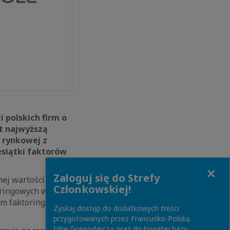
 polskich firm o
t najwyższą
j rynkowej z
esiątki faktorów
Close
Zaloguj się do Strefy
ej wartości 6,4
Członkowskiej!
oringowych w
irm faktoringowych
Zyskaj dostęp do dodatkowych treści
przygotowanych przez Francusko-Polską
Izbę Gospodarczą oraz do bogatej bazy