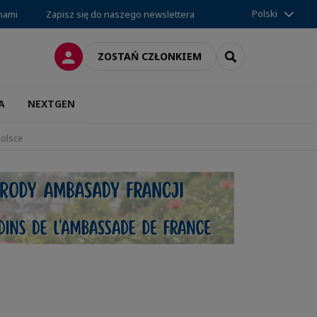
Polski
 nami
Zapisz się do naszego newslettera
LOGOWANIE
SEARCH
ZOSTAŃ CZŁONKIEM
A
NEXTGEN
Polsce