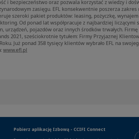
ść i bezpieczeństwo oraz pozwala korzystać z wiedzy i dośw
zynarodowym zasięgu. EFL konsekwentnie poszerza zakres 
eruje szeroki pakiet produktów: leasing, pożyczkę, wynaje
ktoring. Od ponad lat współpracuje z najbardziej liczącymi 
, urządzeń, pojazdów oraz innych środków trwałych. Firmę 
ds 2021, sześciokrotnie tytułem: Firmy Przyjaznej Klientow
Roku. Już ponad 358 tysięcy klientów wybrało EFL na swoje
a:
www.efl.pl
Pobierz aplikację Izbową - CCIFI Connect