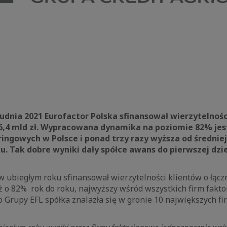
udnia 2021 Eurofactor Polska sfinansował wierzytelności
 6,4 mld zł. Wypracowana dynamika na poziomie 82% jes
ringowych w Polsce i ponad trzy razy wyższa od średnie
u. Tak dobre wyniki dały spółce awans do pierwszej dzi
w ubiegłym roku sfinansował wierzytelności klientów o łączn
aż o 82% rok do roku, najwyższy wśród wszystkich firm fakt
o Grupy EFL spółka znalazła się w gronie 10 największych f