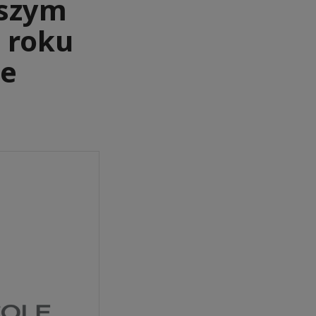
ższym
 roku
ce