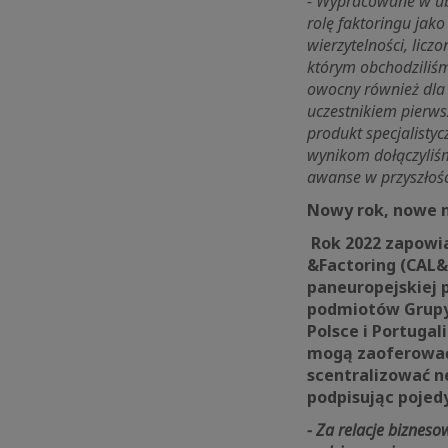
- Wypracowane w ub
rolę faktoringu jak
wierzytelności, licz
którym obchodziliśm
owocny również dla 
uczestnikiem pierw
produkt specjalisty
wynikom
dołączyliś
awanse w przyszłoś
Nowy rok, nowe 
Rok 2022 zapowia
&Factoring (CAL&
paneuropejskiej 
podmiotów Grupy C
Polsce i Portugal
mogą zaoferować
scentralizować n
podpisując pojed
- Za relacje bizne