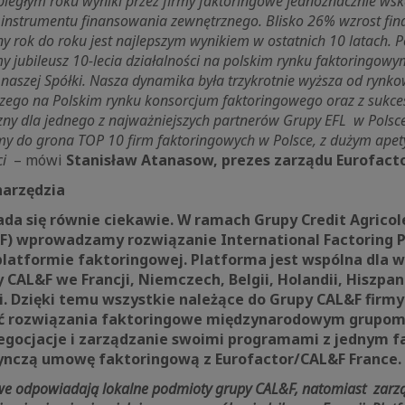
iegłym roku wyniki przez firmy faktoringowe jednoznacznie wsk
o instrumentu finansowania zewnętrznego. Blisko 26% wzrost fi
ony rok do roku jest najlepszym wynikiem w ostatnich 10 latach. 
y jubileusz 10-lecia działalności na polskim rynku faktoringowy
naszej Spółki. Nasza dynamika była trzykrotnie wyższa od rynkow
szego na Polskim rynku konsorcjum faktoringowego oraz z sukc
czny dla jednego z najważniejszych partnerów Grupy EFL w Polsc
my do grona TOP 10 firm faktoringowych w Polsce, z dużym apet
ci
– mówi
Stanisław Atanasow, prezes zarządu Eurofactor
narzędzia
da się równie ciekawie. W ramach Grupy Credit Agricol
F) wprowadzamy rozwiązanie International Factoring P
platformie faktoringowej. Platforma jest wspólna dla 
AL&F we Francji, Niemczech, Belgii, Holandii, Hiszpani
ii. Dzięki temu wszystkie należące do Grupy CAL&F firm
 rozwiązania faktoringowe międzynarodowym grupom,
egocjacje i zarządzanie swoimi programami z jednym 
ynczą umowę faktoringową z Eurofactor/CAL&F France.
sowe odpowiadają lokalne podmioty grupy CAL&F, natomiast zar