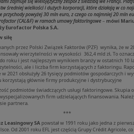
ami zajmuje się wielojęzyczny zespół z siedzibą we Francji. Pla
stw średniej wielkości i dużych korporacji, które działają w co n
ne przychody powyżej 30 mln euro, z czego co najmniej 20 mln eu
rofactor (CAL&F) w ramach umowy faktoringowe
–
mówi Mariu
y Eurofactor Polska S.A.
w siłę
anych przez Polski Związek Faktorów (PZF) wynika, że w 2
nsowały wierzytelności w wysokości 362,4 mld zł
.
To oznacz
 do roku i jest najlepszym wynikiem branży w ostatnich 10 l
ytelności, ale i liczba firm korzystających z faktoringu. Rap
 w 2021 obsłużyły 26 tysięcy podmiotów gospodarczych i wy
gu korzystają głównie firmy produkcyjne i dystrybucyjne
zość podmiotów świadczących usługi faktoringowe. Skupia 
wyspecjalizowanych firm udzielających finansowania. Należ
sie partnera.
***
sz Leasingowy SA
powstał w 1991 roku jako jedna z pierws
sce. Od 2001 roku EFL jest częścią Grupy Crédit Agricole, c