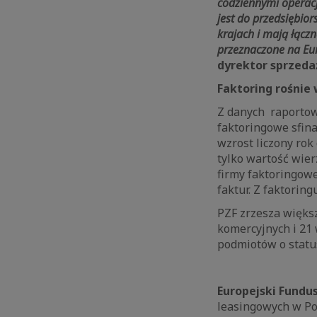
codziennymi operacj
jest do przedsiębior
krajach i mają łącz
przeznaczone na Eu
dyrektor sprzedaż
Faktoring rośnie 
Z danych raportow
faktoringowe sfina
wzrost liczony rok
tylko wartość wierz
firmy faktoringowe
faktur. Z faktorin
PZF zrzesza więks
komercyjnych i 21 
podmiotów o statu
Europejski Fundu
leasingowych w Pol