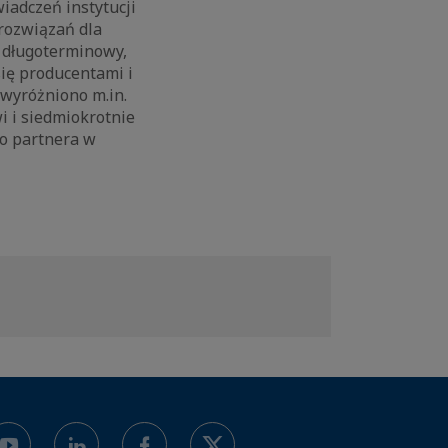
iadczeń instytucji
rozwiązań dla
m długoterminowy,
się producentami i
wyróżniono m.in.
i i siedmiokrotnie
go partnera w