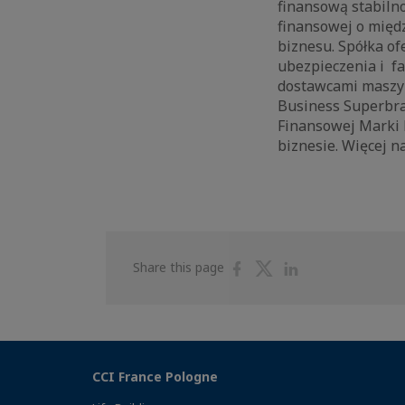
finansową stabilno
finansowej o międ
biznesu. Spółka of
ubezpieczenia i fa
dostawcami maszyn
Business Superbran
Finansowej Marki 
biznesie. Więcej n
Share
Share
Share
Share this page
on
on
on
Facebook
Twitter
Linkedin
CCI France Pologne