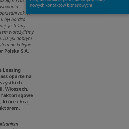
azują na rosnącą
nowych kontaktów biznesowych!
nasowania
Poprzedni rok, w
m, był bardzo
ej. J
esteśmy
esem wdrożyliśmy
e. Dzięki dobrym
ytem na kolejne
 Polska S.A.
e Leasing
ass oparte na
wszystkich
i, Włoszech,
y faktoringowe
 które chcą
faktorem,
ządzaniem