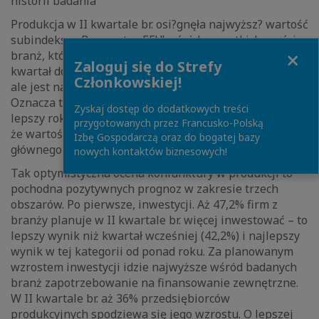
historii badania
Produkcja w II kwartale br. osi?gnęła najwyższ? wartość
subindeksu „Barometru EFL” wśród wszystkich sześciu
Close
branż, który wyniósł 69 pkt. Wynik jest lepszy nie tylko
Zaloguj się do Strefy
kwartał do kwartału (+7,29 pkt.) i rok do roku (+9,2 pkt.),
Członkowskiej!
ale jest najwyższy od pocz?tku realizacji badania.
Oznacza to, że przedsiębiorcy licz? na zdecydowanie
Zyskaj dostęp do dodatkowych treści
lepszy rok niż poprzedni. Warto także zwrócić uwagę,
przygotowanych przez Francusko-Polską
że wartość subindeksu jest wyższa (o aż 6 pkt.) od
Izbę Gospodarczą oraz do bogatej bazy
głównego wskaźnika dla całego rynku MŚP w Polsce.
nowych kontaktów biznesowych!
Tak optymistyczna ocena koniunktury w produkcji to
pochodna pozytywnych prognoz w zakresie trzech
obszarów. Po pierwsze, inwestycji. Aż 47,2% firm z
branży planuje w II kwartale br. więcej inwestować – to
lepszy wynik niż kwartał wcześniej (42,2%) i najlepszy
wynik w tej kategorii od ponad roku. Za planowanym
wzrostem inwestycji idzie najwyższe wśród badanych
branż zapotrzebowanie na finansowanie zewnętrzne.
W II kwartale br. aż 36% przedsiębiorców
produkcyjnych spodziewa się jego wzrostu. O lepszej