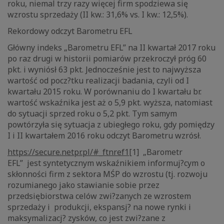
roku, niemal trzy razy więcej firm spodziewa się
wzrostu sprzedaży (II kw.: 31,6% vs. I kw.: 12,5%).
Rekordowy odczyt Barometru EFL
Główny indeks „Barometru EFL” na II kwartał 2017 roku
po raz drugi w historii pomiarów przekroczył próg 60
pkt. i wyniósł 63 pkt. Jednocześnie jest to najwyższa
wartość od pocz?tku realizacji badania, czyli od I
kwartału 2015 roku. W porównaniu do I kwartału br.
wartość wskaźnika jest aż o 5,9 pkt. wyższa, natomiast
do sytuacji sprzed roku o 5,2 pkt. Tym samym
powtórzyła się sytuacja z ubiegłego roku, gdy pomiędzy
I i II kwartałem 2016 roku odczyt Barometru wzrósł.
https://secure.netpr.pl/#_ftnref1
[1] „Barometr
EFL” jest syntetycznym wskaźnikiem informuj?cym o
skłonności firm z sektora MŚP do wzrostu (tj. rozwoju
rozumianego jako stawianie sobie przez
przedsiębiorstwa celów zwi?zanych ze wzrostem
sprzedaży i produkcji, ekspansj? na nowe rynki i
maksymalizacj? zysków, co jest zwi?zane z