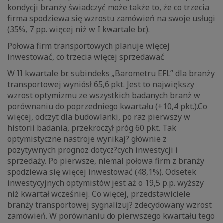
kondycji branży świadczyć może także to, że co trzecia
firma spodziewa się wzrostu zamówień na swoje usługi
(35%, 7 pp. więcej niż w I kwartale br.).
Połowa firm transportowych planuje więcej
inwestować, co trzecia więcej sprzedawać
W II kwartale br. subindeks „Barometru EFL” dla branży
transportowej wyniósł 65,6 pkt. Jest to największy
wzrost optymizmu ze wszystkich badanych branż w
porównaniu do poprzedniego kwartału (+10,4 pkt.).Co
więcej, odczyt dla budowlanki, po raz pierwszy w
historii badania, przekroczył próg 60 pkt. Tak
optymistyczne nastroje wynikaj? głównie z
pozytywnych prognoz dotycz?cych inwestycji i
sprzedaży. Po pierwsze, niemal połowa firm z branży
spodziewa się więcej inwestować (48,1%). Odsetek
inwestycyjnych optymistów jest aż o 19,5 p.p. wyższy
niż kwartał wcześniej. Co więcej, przedstawiciele
branży transportowej sygnalizuj? zdecydowany wzrost
zamówień. W porównaniu do pierwszego kwartału tego