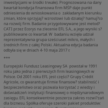
inwestycjami w środki trwałe). Prognozowana na dany
kwartał kondycja finansowa firm MŚP daje punkt
odniesienia do wnioskowania o zakładanym kierunku
zmian, które sprzyjaj? wzrostowi lub działaj? hamuj?co
na rozwój firm. Badanie przygotowywane jest metod?
CATI przez Ecorys na zlecenie EFL S.A., a jego wyniki s?
publikowane co kwartał. W badaniu wzięła udział
reprezentatywna grupa sześciuset mikro, małych i
średnich firm z całej Polski. Aktualna edycja badania
odbyła się w dniach 4-10 maja 2017 r.
***
Europejski Fundusz Leasingowy SA powstał w 1991
roku jako jedna z pierwszych firm leasingowych w
Polsce. Od 2001 roku EFL jest części? Grupy Crédit
Agricole, co gwarantuje firmie finansow? stabilność i
bezpieczeństwo oraz pozwala korzystać z wiedzy i
doświadczeń instytucji finansowej o międzynarodowym
zasięgu. EFL konsekwentnie poszerza zakres rozwi?zań
dla biznesu. Spółka oferuje szeroki pakiet produktów: