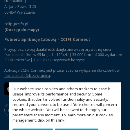
Life Building
Al. Jana Pawła II 25
00-854 Warszawa
ccifp@ccifp.pl
(Dostęp do mapy)
Pobierz aplikację Izbową - CCIFI Connect
Przyspiesz swoją działalność dzięki pierwszej prywatnej sieci
francuskich firm w 95 krajach: 120 izb | 33 000 firm | 4 000 wydarzeń |
300 komitetów | 1 200 ekskluzywnych korzyści
Aplikacja CCIFI Connect jest przeznaczona wyłącznie dla członków
francuskich Izb za granicą
.
Our website uses cookies and others trackers to ease it
usage, improve its performance and security. Some
cookies, that don't involved functionnality and security,
required your consent to be used. Your choices will concern
the whole website. You will be allowed to change your
parameters at any moment. To learn more on our cookies
management,
click on this link
.