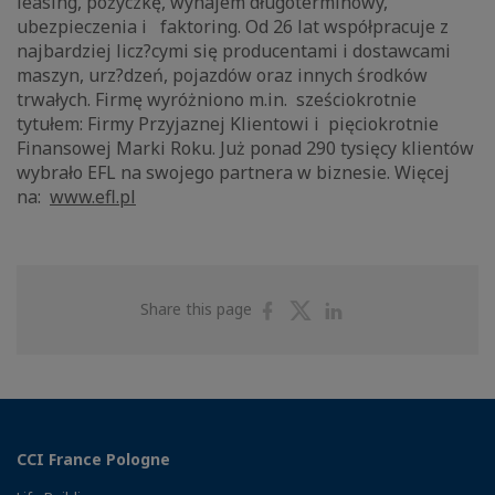
leasing, pożyczkę, wynajem długoterminowy,
ubezpieczenia i faktoring. Od 26 lat współpracuje z
najbardziej licz?cymi się producentami i dostawcami
maszyn, urz?dzeń, pojazdów oraz innych środków
trwałych. Firmę wyróżniono m.in. sześciokrotnie
tytułem: Firmy Przyjaznej Klientowi i pięciokrotnie
Finansowej Marki Roku. Już ponad 290 tysięcy klientów
wybrało EFL na swojego partnera w biznesie. Więcej
na:
www.efl.pl
Share
Share
Share
Share this page
on
on
on
Facebook
Twitter
Linkedin
CCI France Pologne