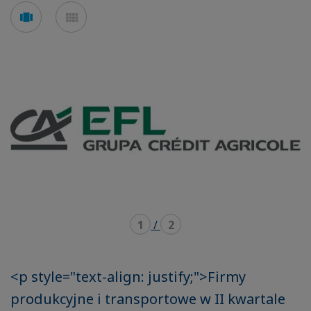
Voir
Voir
en
en
mode
mode
carousel
mosaïque
1
/
2
<p style="text-align: justify;">Firmy
produkcyjne i transportowe w II kwartale