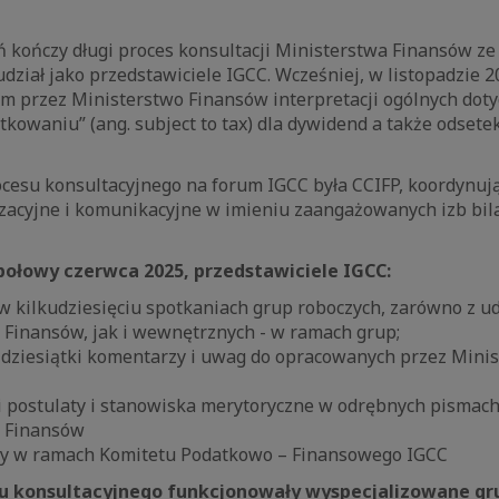
 kończy długi proces konsultacji Ministerstwa Finansów ze 
udział jako przedstawiciele IGCC. Wcześniej, w listopadzie 2
m przez Ministerstwo Finansów interpretacji ogólnych doty
kowaniu” (ang. subject to tax) dla dywidend a także odsete
cesu konsultacyjnego na forum IGCC była CCIFP, koordynują
zacyjne i komunikacyjne w imieniu zaangażowanych izb bila
połowy czerwca 2025, przedstawiciele IGCC:
 w kilkudziesięciu spotkaniach grup roboczych, zarówno z u
 Finansów, jak i wewnętrznych - w ramach grup;
 dziesiątki komentarzy i uwag do opracowanych przez Mini
i postulaty i stanowiska merytoryczne w odrębnych pismach
a Finansów
e’y w ramach Komitetu Podatkowo – Finansowego IGCC
u konsultacyjnego funkcjonowały wyspecjalizowane gr