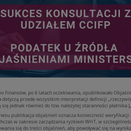
wo Finansów, po 6 latach oczekiwania, opublikowało Objaśn
a dotyczą przede wszystkim interpretacji definicji „rzeczywi
ą się jednak również do tzw. należytej staranności płatnika
esu publikacja objaśnień oznacza konieczność weryfikacji 
hczas w zakresie zarządzania ryzkiem WHT, w szczególnośc
wania się do treści objaśnień, aby powoływać się na wynika