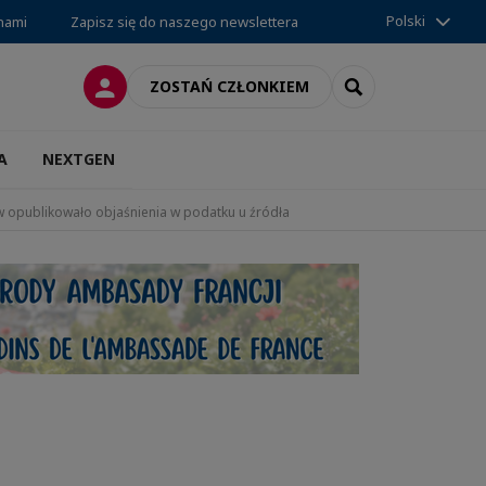
Polski
 nami
Zapisz się do naszego newslettera
LOGOWANIE
SEARCH
ZOSTAŃ CZŁONKIEM
A
NEXTGEN
 opublikowało objaśnienia w podatku u źródła