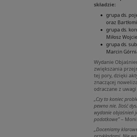
składzie:
grupa ds. po
oraz Bartłom
grupa ds. kon
Miłosz Wojci
grupa ds. sub
Marcin Górni
Wydanie Objaśnień
zwiększania przej
tej pory, dzięki a
znaczącej noweliza
odraczane z uwagi
„Czy to koniec probl
pewno nie. Ilość dy
wydanie objaśnień j
podatkowe”
– Moni
„Doceniamy klarowne
przykładami. Nie wsz