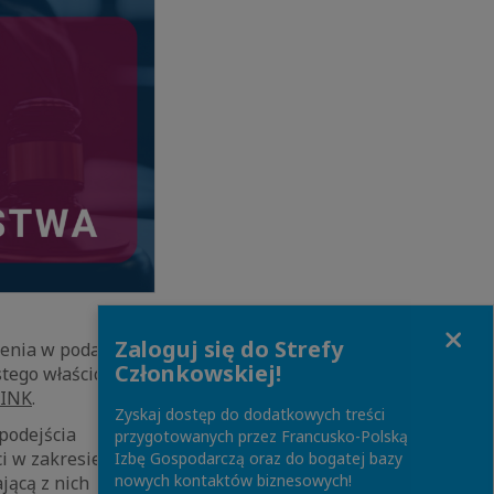
Close
Zaloguj się do Strefy
ienia w podatku u
Członkowskiej!
stego właściciela
LINK
.
Zyskaj dostęp do dodatkowych treści
podejścia
przygotowanych przez Francusko-Polską
i w zakresie
Izbę Gospodarczą oraz do bogatej bazy
nowych kontaktów biznesowych!
jącą z nich