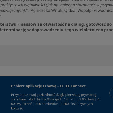
praktycznych wątpliwości (jak np. należyta staranność w przypa
epowiązanych).” -
Agnieszka Wnuk, Qidea, Współprzewodnicz
.
terstwu Finansów za otwartość na dialog, gotowość do
determinację w doprowadzeniu tego wieloletniego proc
Pobierz aplikację Izbową - CCIFI Connect
Przyspiesz swoją działalność dzięki pierwszej prywatnej
sieci francuskich firm w 95 krajach: 120 izb | 33 000 firm | 4
000 wydarzeń | 300 komitetów | 1 200 ekskluzywnych
korzyści