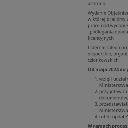
ochronę.
Wydanie Objaśnień
w której braliśmy 
prace nad wydanie
„podlegania opodat
licencyjnych.
Liderem całego pro
eksperckie, organi
członkowskich.
Od maja 2024 do 
wzięli udział
Ministerstwa
przygotowali
dokumentów,
przedstawial
Ministerstw
robili updat
W ramach proces