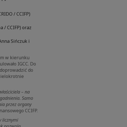
CRIDO / CCIFP)
a / CCIFP) oraz
Anna Sińczuk i
iem w kierunku
ulowało IGCC. Do
u doprowadzić do
wielokrotnie
właściciela – na
zagadnienia. Samo
nia przez organy
nansowego CCIFP.
 licznymi
tak pozwolą