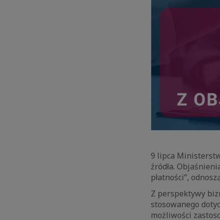
9 lipca Ministerst
źródła. Objaśnieni
płatności”, odnosz
Z perspektywy bizn
stosowanego dotyc
możliwości zastoso