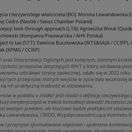
jęcia rzeczywistego właściciela (BO): Monika Lewandowska (
iej Cedro (Nestlé / Swiss Chamber Poland)
cepcji look-through approach (LTA): Agnieszka Wnuk (Quide
echowski (Kompania Piwowarska / AHK Polska)
ject to tax (STT): Ewelina Buczkowska (WTS&SAJA / CCIFP), 
ak (KPMG / CCIFP)
 oraz Interpretacji Ogólnych jest kolejnym, istotnym krok
rzystości przepisów dotyczących WHT o który od dawna post
ktywnemu udziałowi strony społecznej, udało się w 2022 rok
cji tych przepisów, których wejście w życie było wcześniej 
 na ich praktyczną trudność w stosowaniu.
emów w podatku u źródła? Jeśli chodzi o definicję rzeczywistego 
skusji merytorycznych w trakcie konsultacji dowodzi złożoności 
est ważnym punktem, ale kluczowa będzie praktyka ich stosowa
ka Lewandowska, CRIDO, Współprzewodnicząca Komitetu fi
 i przejrzyste sformułowanie objaśnień i opatrzenie komentarzy
ystkie nasze postulaty zostały uwzględnione, ale objaśnienia i 