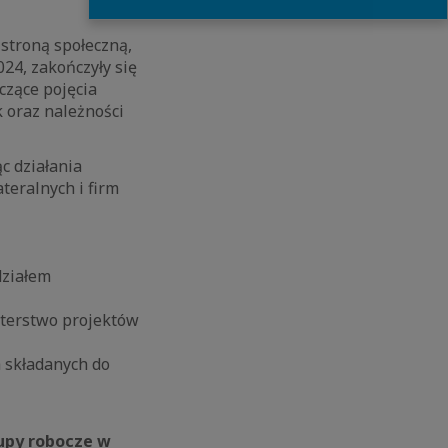
stroną społeczną,
024, zakończyły się
czące pojęcia
k oraz należności
c działania
teralnych i firm
działem
sterstwo projektów
 składanych do
upy robocze w