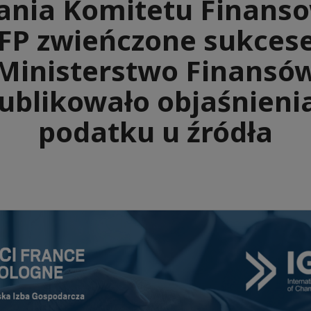
łania Komitetu Finans
FP zwieńczone sukces
Ministerstwo Finansó
ublikowało objaśnieni
podatku u źródła