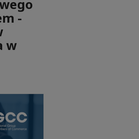
owego
em -
w
a w