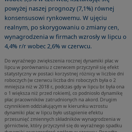
powyżej naszej prognozy (7,1%) równej
konsensusowi rynkowemu. W ujęciu
realnym, po skorygowaniu o zmiany cen,
wynagrodzenia w firmach wzrosły w lipcu o
4,4% r/r wobec 2,6% w czerwcu.
Do wyraźnego zwiększenia rocznej dynamiki płac w
lipcu w porównaniu z czerwcem przyczynił się efekt
statystyczny w postaci korzystnej różnicy w liczbie dni
roboczych (w czerwcu liczba dni roboczych była o 2
mniejsza niż w 2018 r., podczas gdy w lipcu br. była ona
o 1 większa niż przed rokiem), co podniosło dynamikę
płac pracowników zatrudnionych na akord. Drugim
czynnikiem oddziałującym w kierunku wzrostu
dynamiki płac w lipcu było ustąpienie efektu
przesunięć zmiennych składników wynagrodzenia w
górnictwie, który przyczynił się do wyraźnego spadku