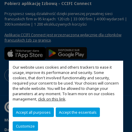
Pobierz aplikację Izbową - CCIFI Connect
Przyspiesz swoją działalność dzięki pierwszej prywatnej sieci
francuskich firm w 95 krajach: 120 izb | 33 000 firm | 4 000 wydarzeń |
300 komitetów | 1 200 ekskluzywnych korzyści
Aplikacja CCIFI Connect jest przeznaczona wyłącznie dla członków
francuskich Izb za granicą
.
Our website uses cookies and others trackers to ease it
usage, improve its performance and security. Some
cookies, that don't involved functionnality and security,
required your consent to be used. Your choices will concern
the whole website. You will be allowed to change your
parameters at any moment. To learn more on our cookies
management,
click on this link
.
Accept all purposes
Accept the essentials
Mapa witryny
Polityka prywatności
Statut CCIFP
Customize
Dopasuj swoje ustawienia cookies