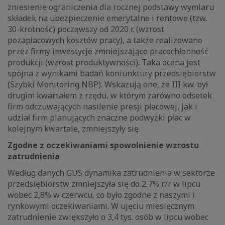
zniesienie ograniczenia dla rocznej podstawy wymiaru
składek na ubezpieczenie emerytalne i rentowe (tzw.
30-krotność) począwszy od 2020 r. (wzrost
pozapłacowych kosztów pracy), a także realizowane
przez firmy inwestycje zmniejszające pracochłonność
produkcji (wzrost produktywności). Taka ocena jest
spójna z wynikami badań koniunktury przedsiębiorstw
(Szybki Monitoring NBP). Wskazują one, że III kw. był
drugim kwartałem z rzędu, w którym zarówno odsetek
firm odczuwających nasilenie presji płacowej, jak i
udział firm planujących znaczne podwyżki płac w
kolejnym kwartale, zmniejszyły się.
Zgodne z oczekiwaniami spowolnienie wzrostu
zatrudnienia
Według danych GUS dynamika zatrudnienia w sektorze
przedsiębiorstw zmniejszyła się do 2,7% r/r w lipcu
wobec 2,8% w czerwcu, co było zgodne z naszymi i
rynkowymi oczekiwaniami. W ujęciu miesięcznym
zatrudnienie zwiększyło o 3,4 tys. osób w lipcu wobec