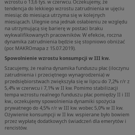
wzrostu o 13,6 tys. w czerwcu. Oczekujemy, że
tendencja do lekkiego wzrostu zatrudnienia w ujęciu
miesiąc do miesiąca utrzyma się w kolejnych
miesiącach. Ulegnie ona jednak osłabieniu ze względu
na utrzymującą się barierę w postaci braku
wykwalifikowanych pracowników. W efekcie, roczna
dynamika zatrudnienia będzie się stopniowo obniżać
(por. MAKROmapa z 15.07.2019).
Spowolnienie wzrostu konsumpcji w III kw.
Szacujemy, że realna dynamika funduszu płac (iloczynu
zatrudnienia i przeciętnego wynagrodzenia) w
przedsiębiorstwach zwiększyła się w lipcu do 7,2% r/r z
5,4% w czerwcu i 7,1% w II kw. Pomimo stabilizacji
tempa wzrostu realnego funduszu płac pomiędzy II i III
kw., oczekujemy spowolnienia dynamiki spożycia
prywatnego do 4,5% r/r w III kw. wobec 5,0% w II kw.
Ożywienie konsumpcji w II kw. wspierane było bowiem
przez wypłatę dodatkowych świadczeń dla emerytów i
rencistów.