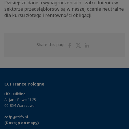
Dzisiejsze dane o wynagrodzeniach i zatrudnieniu w
sektorze przedsiębiorstw są w naszej ocenie neutralne
dla kursu złotego i rentowności obligacji.
Share
Share
Share
Share this page
on
on
on
Facebook
Twitter
Linkedin
CCI France Pologne
Life Building
Al. Jana Pawła II 25
00-854 Warszawa
ccifp@ccifp.pl
(Dostęp do mapy)