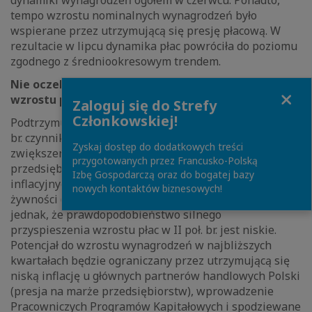
dynamiki wynagrodzeń ogółem w czerwcu. Ponadto,
tempo wzrostu nominalnych wynagrodzeń było
wspierane przez utrzymującą się presję płacową. W
rezultacie w lipcu dynamika płac powróciła do poziomu
zgodnego z średniookresowym trendem.
Nie oczekujmy dalszego silnego przyspieszenia
Close
wzrostu płac
Zaloguj się do Strefy
Członkowskiej!
Podtrzymujemy naszą ocenę, zgodnie z którą do końca
br. czynnikiem oddziałującym w kierunku łagodnego
Zyskaj dostęp do dodatkowych treści
zwiększenia tempa wzrostu płac w sektorze
przygotowanych przez Francusko-Polską
przedsiębiorstw będzie nasilenie oczekiwań
Izbę Gospodarczą oraz do bogatej bazy
inflacyjnych wywołane zwiększeniem dynamiki cen
nowych kontaktów biznesowych!
żywności (por. MAKROmapa z 8.07.2019). Uważamy
jednak, że prawdopodobieństwo silnego
przyspieszenia wzrostu płac w II poł. br. jest niskie.
Potencjał do wzrostu wynagrodzeń w najbliższych
kwartałach będzie ograniczany przez utrzymującą się
niską inflację u głównych partnerów handlowych Polski
(presja na marże przedsiębiorstw), wprowadzenie
Pracowniczych Programów Kapitałowych i spodziewane