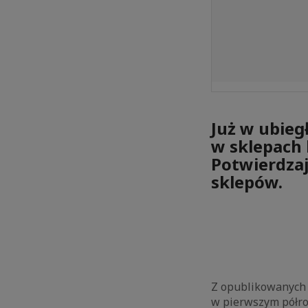
Już w ubieg
w sklepach 
Potwierdzaj
sklepów.
Z opublikowanych p
w pierwszym półroc