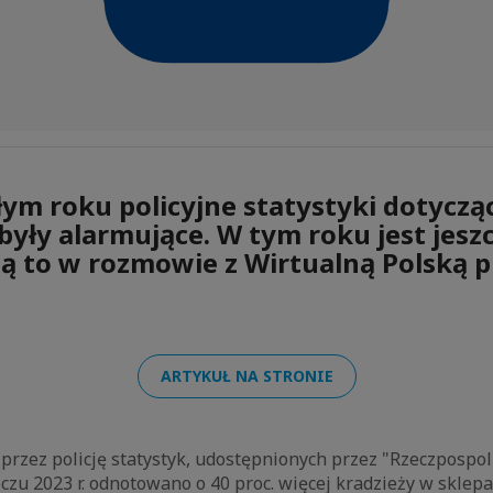
łym roku policyjne statystyki dotyczą
były alarmujące. W tym roku jest jeszc
ą to w rozmowie z Wirtualną Polską 
ARTYKUŁ NA STRONIE
rzez policję statystyk, udostępnionych przez "Rzeczpospol
zu 2023 r. odnotowano o 40 proc. więcej kradzieży w sklepa