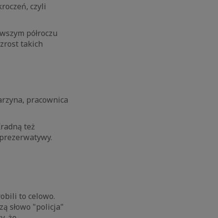
roczeń, czyli
erwszym półroczu
zrost takich
arzyna, pracownica
radną też
 prezerwatywy.
obili to celowo.
zą słowo "policja"
y, że