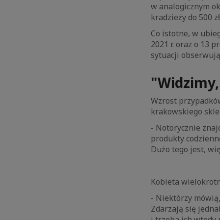
w analogicznym okr
kradzieży do 500 zł
Co istotne, w ubie
2021 r. oraz o 13 p
sytuacji obserwują 
"Widzimy,
Wzrost przypadków
krakowskiego sklep
- Notorycznie zna
produkty codzienn
Dużo tego jest, wi
Kobieta wielokrotn
- Niektórzy mówią, 
Zdarzają się jedna
i trzeba ich wtedy 