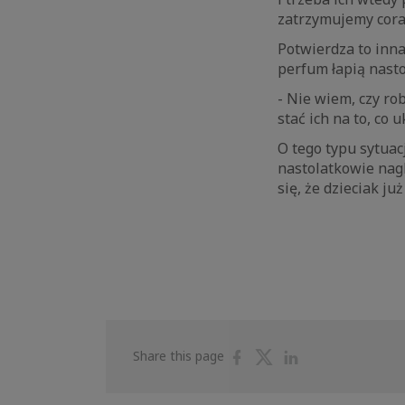
zatrzymujemy coraz
Potwierdza to inna
perfum łapią nasto
- Nie wiem, czy rob
stać ich na to, co 
O tego typu sytuac
nastolatkowie nagl
się, że dzieciak j
Share
Share
Share
Share this page
on
on
on
Facebook
Twitter
Linkedin