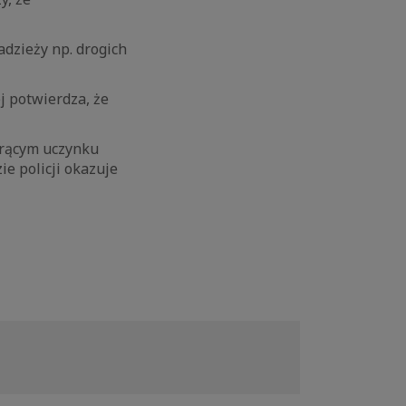
adzieży np. drogich
ej potwierdza, że
gorącym uczynku
ie policji okazuje