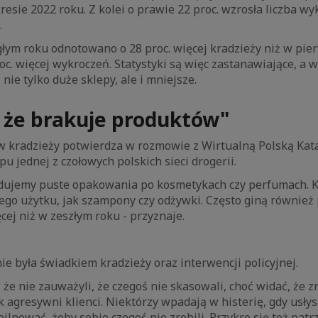
esie 2022 roku. Z kolei o prawie 22 proc. wzrosła liczba wyk
.
głym roku odnotowano o 28 proc. więcej kradzieży niż w pi
roc. więcej wykroczeń. Statystyki są więc zastanawiające, a w
nie tylko duże sklepy, ale i mniejsze.
 że brakuje produktów"
 kradzieży potwierdza w rozmowie z Wirtualną Polską Kat
u jednej z czołowych polskich sieci drogerii.
jdujemy puste opakowania po kosmetykach czy perfumach. K
ego użytku, jak szampony czy odżywki. Często giną również
ęcej niż w zeszłym roku - przyznaje.
ie była świadkiem kradzieży oraz interwencji policyjnej.
że nie zauważyli, że czegoś nie skasowali, choć widać, że zr
k agresywni klienci. Niektórzy wpadają w histerię, gdy usłys
pilnować, żeby sobie czegoś nie zrobili. Przykro się też patrz