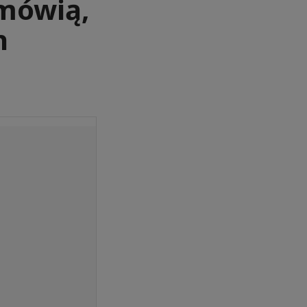
 mówią,
h