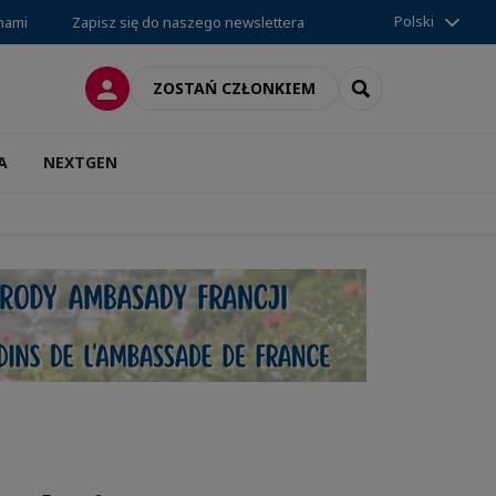
Polski
 nami
Zapisz się do naszego newslettera
LOGOWANIE
SEARCH
ZOSTAŃ CZŁONKIEM
A
NEXTGEN