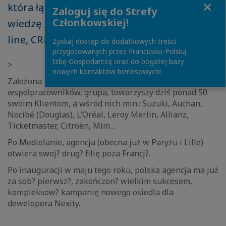
Close
która łączy pod jednym dachem całą swoją
Zaloguj się do Strefy
Członkowskiej!
wiedzę i doświadczenie (reklama, on i off
line, CRM, digital, brand content).</p>
Zyskaj dostęp do dodatkowych treści
przygotowanych przez Francusko-Polską
Izbę Gospodarczą oraz do bogatej bazy
>
nowych kontaktów biznesowych!
Założona w 1977 roku, skupiaj?ca ponad 113
współpracowników, grupa, towarzyszy dziś ponad 50
swoim Klientom, a wśród nich min.: Suzuki, Auchan,
Nocibé (Douglas), L’Oréal, Leroy Merlin, Allianz,
Ticketmaster, Citroën, Mim…
Po Mediolanie, agencja (obecna już w Paryżu i Lille)
otwiera swoj? drug? filię poza Francj?.
Po inauguracji w maju tego roku, polska agencja ma już
za sob? pierwsz?, zakończon? wielkim sukcesem,
kompleksow? kampanię nowego osiedla dla
dewelopera Nexity.