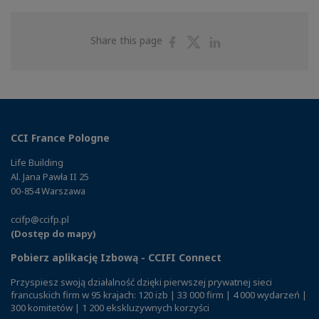
Share
Share
Share
Share this page
on
on
on
Facebook
Twitter
Linkedin
CCI France Pologne
Life Building
Al. Jana Pawła II 25
00-854 Warszawa
ccifp@ccifp.pl
(Dostęp do mapy)
Pobierz aplikację Izbową - CCIFI Connect
Przyspiesz swoją działalność dzięki pierwszej prywatnej sieci
francuskich firm w 95 krajach: 120 izb | 33 000 firm | 4 000 wydarzeń |
300 komitetów | 1 200 ekskluzywnych korzyści