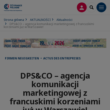
LOGOWANIE
SEARCH
Men
Strona główna
AKTUALNOŚCI
Aktualności
DPS&CO – agencja komunikacji marketingowej z francuskimi
korzeniami już w Warszawie!
FIRMEN NEUIGKEITEN • ACTUS DES ENTREPRISES
DPS&CO – agencja
komunikacji
marketingowej z
francuskimi korzeniami
już w Warszawie!