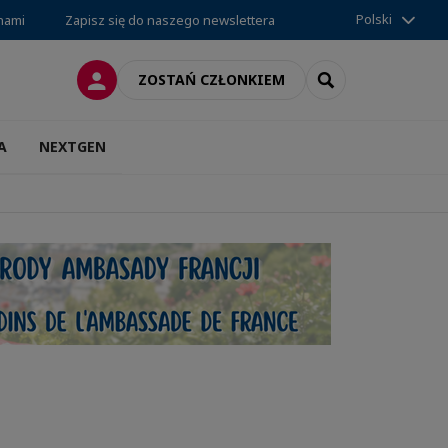
Polski
 nami
Zapisz się do naszego newslettera
LOGOWANIE
SEARCH
ZOSTAŃ CZŁONKIEM
A
NEXTGEN