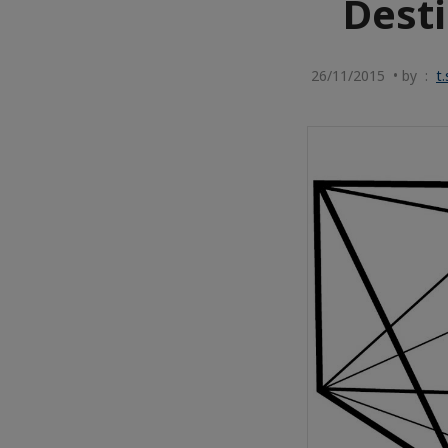
Desti
26/11/2015 • by :
t