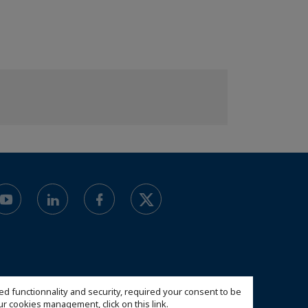
ed functionnality and security, required your consent to be
 our cookies management,
click on this link
.