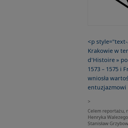
<p style="text-
Krakowie w te
d'Histoire » 
1573 – 1575 i 
wniosła warto
entuzjazmowi i
>
Celem reportażu, 
Henryka Walezego 
Stanisław Grzybows