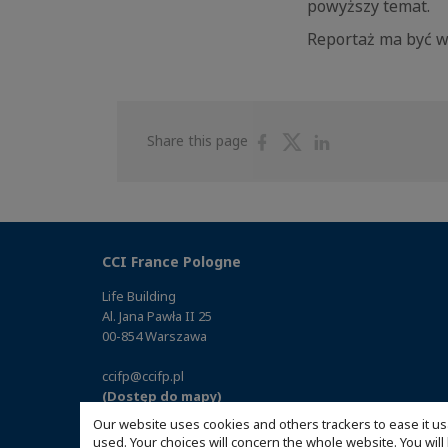
powyższy temat.
Reportaż ma być w
Share
Share
Share
Share this page
on
on
on
Facebook
Twitter
Linkedin
CCI France Pologne
Life Building
Al. Jana Pawła II 25
00-854 Warszawa
ccifp@ccifp.pl
(Dostęp do mapy)
Our website uses cookies and others trackers to ease it us
used. Your choices will concern the whole website. You w