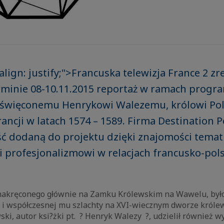
align: justify;">Francuska telewizja France 2 zr
rminie 08-10.11.2015 reportaż w ramach progra
poświęconemu Henrykowi Walezemu, królowi Pol
Francji w latach 1574 – 1589. Firma Destination 
ść dodaną do projektu dzięki znajomości temat
 profesjonalizmowi w relacjach francusko-pol
nakręconego głównie na Zamku Królewskim na Wawelu, było
i współczesnej mu szlachty na XVI-wiecznym dworze króle
ki, autor ksi?żki pt. ? Henryk Walezy ?, udzielił również 