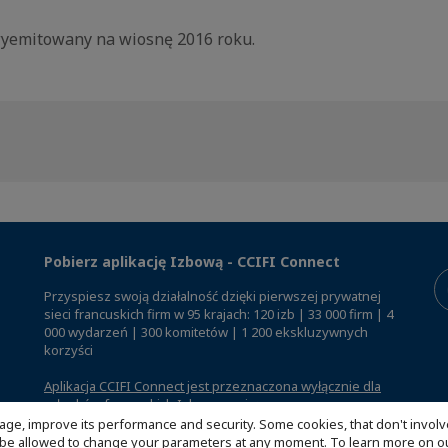
yemitowany na wiosnę 2016 roku.
Pobierz aplikację Izbową - CCIFI Connect
Przyspiesz swoją działalność dzięki pierwszej prywatnej
sieci francuskich firm w 95 krajach: 120 izb | 33 000 firm | 4
000 wydarzeń | 300 komitetów | 1 200 ekskluzywnych
korzyści
Aplikacja CCIFI Connect jest przeznaczona wyłącznie dla
członków francuskich Izb za granicą
.
age, improve its performance and security. Some cookies, that don't involv
ill be allowed to change your parameters at any moment. To learn more on