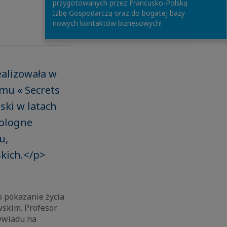
przygotowanych przez Francusko-Polską
Izbę Gospodarczą oraz do bogatej bazy
nowych kontaktów biznesowych!
ealizowała w
mu « Secrets
ski w latach
Pologne
u,
skich.</p>
 pokazanie życia
wskim. Profesor
wywiadu na