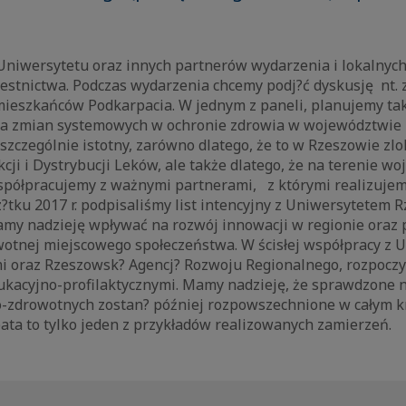
Uniwersytetu oraz innych partnerów wydarzenia i lokalnych
estnictwa. Podczas wydarzenia chcemy podj?ć dyskusję nt. 
mieszkańców Podkarpacia. W jednym z paneli, planujemy t
ia zmian systemowych w ochronie zdrowia w województwie
 szczególnie istotny, zarówno dlatego, że to w Rzeszowie zl
cji i Dystrybucji Leków, ale także dlatego, że na terenie w
półpracujemy z ważnymi partnerami, z którymi realizujem
?tku 2017 r. podpisaliśmy list intencyjny z Uniwersytetem
my nadzieję wpływać na rozwój innowacji w regionie oraz
otnej miejscowego społeczeństwa. W ścisłej współpracy z 
i oraz Rzeszowsk? Agencj? Rozwoju Regionalnego, rozpocz
ukacyjno-profilaktycznymi. Mamy nadzieję, że sprawdzone 
o-zdrowotnych zostan? później rozpowszechnione w całym k
ta to tylko jeden z przykładów realizowanych zamierzeń.