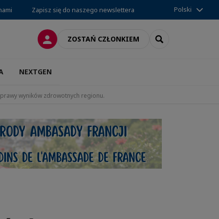
Polski
 nami
Zapisz się do naszego newslettera
LOGOWANIE
SEARCH
ZOSTAŃ CZŁONKIEM
A
NEXTGEN
oprawy wyników zdrowotnych regionu.