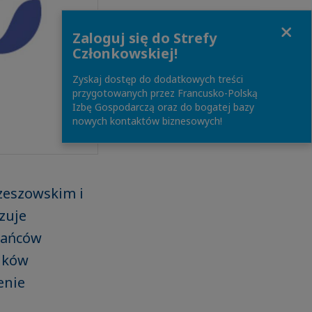
Close
Zaloguj się do Strefy
Członkowskiej!
Zyskaj dostęp do dodatkowych treści
przygotowanych przez Francusko-Polską
Izbę Gospodarczą oraz do bogatej bazy
nowych kontaktów biznesowych!
Rzeszowskim i
zuje
kańców
ików
enie