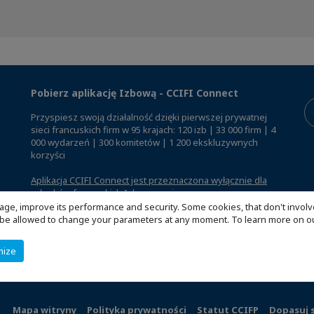
Pobierz aplikację Izbową - CCIFI Connect
Przyspiesz swoją działalność dzięki pierwszej prywatnej
sieci francuskich firm w 95 krajach: 120 izb | 33 000 firm | 4
000 wydarzeń | 300 komitetów | 1 200 ekskluzywnych
korzyści
Aplikacja CCIFI Connect jest przeznaczona wyłącznie dla
członków francuskich Izb za granicą
.
age, improve its performance and security. Some cookies, that don't involv
ill be allowed to change your parameters at any moment. To learn more on
mize
Mapa witryny
Polityka prywatności
Statut CCIFP
Dopasuj 