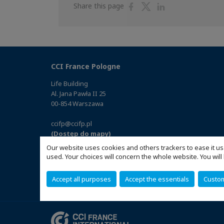
Share
Share
Share
Share this page
on
on
on
Facebook
Twitter
Linkedin
CCI France Pologne
Life Building
Al. Jana Pawła II 25
00-854 Warszawa
ccifp@ccifp.pl
(Dostęp do mapy)
Our website uses cookies and others trackers to ease it us
used. Your choices will concern the whole website. You w
Accept all purposes
Accept the essentials
Custo