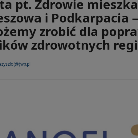
ta pt. Zdrowie mieszk
eszowa i Podkarpacia –
żemy zrobić dla popr
ików zdrowotnych regi
.szyszlo(@)wp.pl