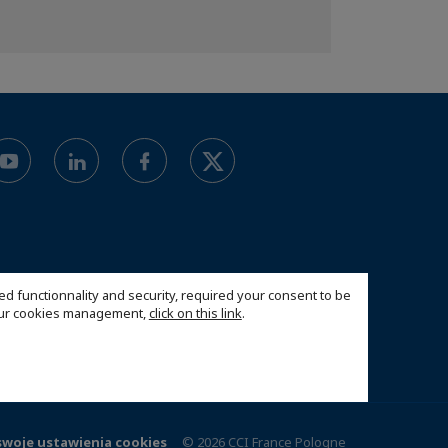
ed functionnality and security, required your consent to be
 our cookies management,
click on this link
.
swoje ustawienia cookies
© 2026 CCI France Pologne