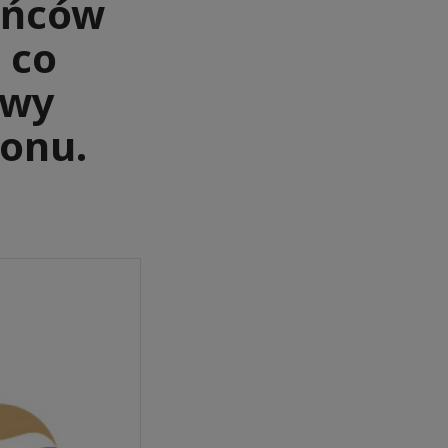
ańców
 co
awy
onu.