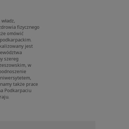
 władz,
zdrowia fizycznego
akże omówić
 podkarpackim.
okalizowany jest
ojewództwa
y szereg
 Rzeszowskim, w
 podnoszenie
Uniwersytetem,
ynamy także prace
na Podkarpaciu
raju.