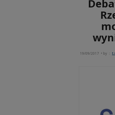
Deba
Rz
mo
wyn
19/09/2017 • by :
t