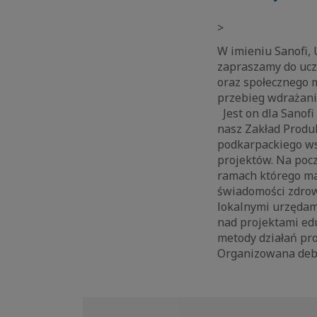
>
W imieniu Sanofi, 
zapraszamy do ucz
oraz społecznego 
przebieg wdrażan
Jest on dla Sanofi
nasz Zakład Produk
podkarpackiego ws
projektów. Na pocz
ramach którego ma
świadomości zdrow
lokalnymi urzędam
nad projektami ed
metody działań pr
Organizowana deba