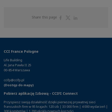
Share
Share
Share
Share this page
on
on
on
Facebook
Twitter
Linkedin
CCI France Pologne
Life Building
Al. Jana Pawła II 25
00-854 Warszawa
ccifp@ccifp.pl
(Dostęp do mapy)
Pobierz aplikację Izbową - CCIFI Connect
Przyspiesz swoją działalność dzięki pierwszej prywatnej sieci
francuskich firm w 95 krajach: 120 izb | 33 000 firm | 4 000 wydarzeń |
300 komitetów | 1 200 ekskluzywnych korzyści