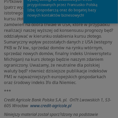
Pi?tkowe przemówienie inauguracyjne D. Trumpa
przygotowanych przez Francusko-Polską
(patrz wyżej) nie powinno mieć naszym zdaniem
Izbę Gospodarczą oraz do bogatej bazy
istotnego wpływ na kurs polskiej waluty. Istotne dla
nowych kontaktów biznesowych!
kursu złotego będ? pi?tkowe, wstępne dane nt.
zamówień na dobra trwałe w USA, które w przypadku
realizacji naszej wyższej od konsensusu prognozy będ?
oddziaływać w kierunku osłabienia kursu złotego.
Sumaryczny wpływ pozostałych danych z USA (wstępny
PKB w IV kw., sprzedaż domów na rynku wtórnym,
sprzedaż nowych domów, finalny indeks Uniwersytetu
Michigan) na kurs złotego będzie naszym zdaniem
ograniczony. Uważamy, że neutralne dla polskiej
waluty będ? również dzisiejsze publikacje indeksów
PMI w najważniejszych europejskich gospodarkach
oraz środowy indeks Ifo dla Niemiec.
***
Credit Agricole Bank Polska S.A. pl.
Orl?t Lwowskich 1, 53-
605 Wrocław
www.credit-agricole.pl
Niniejszy materiał został sporz?dzony na podstawie