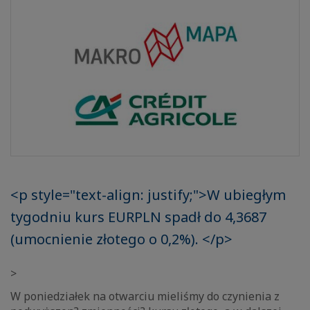
<p style="text-align: justify;">W ubiegłym
tygodniu kurs EURPLN spadł do 4,3687
(umocnienie złotego o 0,2%). </p>
>
W poniedziałek na otwarciu mieliśmy do czynienia z