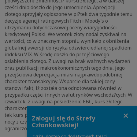
podwyższon? zmienności? kursu złotego, a w dalszej
części dnia doszło do jego umocnienia. Aprecjacji
złotego sprzyjały ogłoszone w pi?tek dwa tygodnie temu
decyzje agencji ratingowych Fitch i Moody’s o
utrzymaniu dotychczasowej oceny wiarygodności
kredytowej Polski. We wtorek złoty nadal zyskiwał na
wartości, co w znacznym stopniu wynikało z obniżenia
globalnej awersji do ryzyka odzwierciedlanej spadkiem
indeksu VIX. W środę doszło do przejściowego
osłabienia złotego. Z uwagi na brak ważnych wydarzeń
oraz publikacji makroekonomicznych tego dnia, jego
przejściowa deprecjacja miała najprawdopodobniej
charakter transakcyjny. Wsparcie dla takiej ceny
stanowi fakt, iż została ona odnotowana również w
przypadku części innych walut rynków wschodz?cych. W
czwartek, z uwagi na posiedzenie EBC, kurs złotego
charakteryzował się podwyższon? zmienności?. W pi?
Close
tek kurs polskiej waluty był stabilny, a opublikowane z
Zaloguj się do Strefy
nocy z czwartku na pi?tek dane o PKB w Chinach miały
Członkowskiej!
ograniczony wpływ na rynek.
Zyskaj dostęp do dodatkowych treści