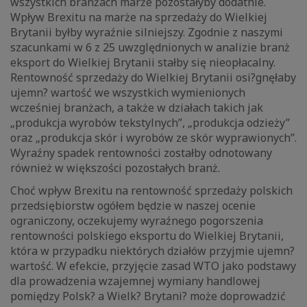
wszystkich branżach marże pozostałyby dodatnie.
Wpływ Brexitu na marże na sprzedaży do Wielkiej
Brytanii byłby wyraźnie silniejszy. Zgodnie z naszymi
szacunkami w 6 z 25 uwzględnionych w analizie branż
eksport do Wielkiej Brytanii stałby się nieopłacalny.
Rentowność sprzedaży do Wielkiej Brytanii osi?gnęłaby
ujemn? wartość we wszystkich wymienionych
wcześniej branżach, a także w działach takich jak
„produkcja wyrobów tekstylnych”, „produkcja odzieży”
oraz „produkcja skór i wyrobów ze skór wyprawionych”.
Wyraźny spadek rentowności zostałby odnotowany
również w większości pozostałych branż.
Choć wpływ Brexitu na rentowność sprzedaży polskich
przedsiębiorstw ogółem będzie w naszej ocenie
ograniczony, oczekujemy wyraźnego pogorszenia
rentowności polskiego eksportu do Wielkiej Brytanii,
która w przypadku niektórych działów przyjmie ujemn?
wartość. W efekcie, przyjęcie zasad WTO jako podstawy
dla prowadzenia wzajemnej wymiany handlowej
pomiędzy Polsk? a Wielk? Brytani? może doprowadzić