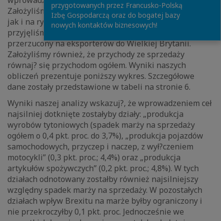
wprowadzenie ceł wpłynie na ich wysokość.
przygotowanych przez Francusko-Polską
Założyliśmy, że marża na sprzedaży na rynku krajowym
Izbę Gospodarczą oraz do bogatej bazy
jak i na rynku brytyjskim jest taka sama. Jednocześnie
nowych kontaktów biznesowych!
przyjęliśmy, że cały koszt wprowadzenia ceł zostanie
przerzucony na eksporterów do Wielkiej Brytanii.
Założyliśmy również, że przychody ze sprzedaży
równaj? się przychodom ogółem. Wyniki naszych
obliczeń prezentuje poniższy wykres. Szczegółowe
dane zostały przedstawione w tabeli na stronie 6.
Wyniki naszej analizy wskazuj?, że wprowadzeniem ceł
najsilniej dotknięte zostałyby działy: „produkcja
wyrobów tytoniowych (spadek marży na sprzedaży
ogółem o 0,4 pkt. proc. do 3,7%), „produkcja pojazdów
samochodowych, przyczep i naczep, z wył?czeniem
motocykli” (0,3 pkt. proc.; 4,4%) oraz „produkcja
artykułów spożywczych” (0,2 pkt. proc.; 4,8%). W tych
działach odnotowany zostałby również najsilniejszy
względny spadek marży na sprzedaży. W pozostałych
działach wpływ Brexitu na marże byłby ograniczony i
nie przekroczyłby 0,1 pkt. proc. Jednocześnie we