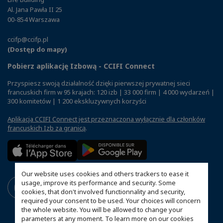
Al. Jana Pawła II 25
00-854 Warszawa
ccifp@ccifp.pl
(Dostęp do mapy)
Pobierz aplikację Izbową - CCIFI Connect
Przyspiesz swoją działalność dzięki pierwszej prywatnej sieci
francuskich firm w 95 krajach: 120 izb | 33 000 firm | 4 000 wydarzeń |
300 komitetów | 1 200 ekskluzywnych korzyści
Aplikacja CCIFI Connect jest przeznaczona wyłącznie dla członków
francuskich Izb za granicą
.
Our website uses cookies and others trackers to ease it
usage, improve its performance and security. Some
cookies, that don't involved functionnality and security,
required your consent to be used. Your choices will concern
the whole website. You will be allowed to change your
parameters at any moment. To learn more on our cookies