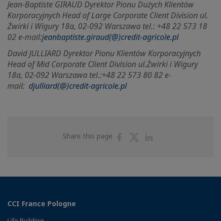
Jean-Baptiste GIRAUD Dyrektor Pionu Dużych Klientów
Korporacyjnych Head of Large Corporate Client Division ul.
Żwirki i Wigury 18a, 02-092 Warszawa tel.: +48 22 573 18
02 e-mail:
jeanbaptiste.giraud(@)credit-agricole.pl
David JULLIARD Dyrektor Pionu Klientów Korporacyjnych
Head of Mid Corporate Client Division ul.
Żwirki i Wigury
18a, 02-092 Warszawa tel.:+48 22 573 80 82 e-
mail:
djulliard(@)credit-agricole.pl
Share
Share
Share
Share this page
on
on
on
Facebook
Twitter
Linkedin
CCI France Pologne
Life Building