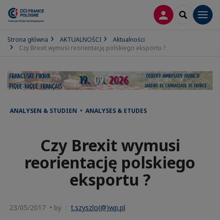
LOGOWANIE
SEARCH
Men
Strona główna
AKTUALNOŚCI
Aktualności
Czy Brexit wymusi reorientację polskiego eksportu ?
ANALYSEN & STUDIEN • ANALYSES & ETUDES
Czy Brexit wymusi
reorientację polskiego
eksportu ?
23/05/2017 • by :
t.szyszlo(@)wp.pl