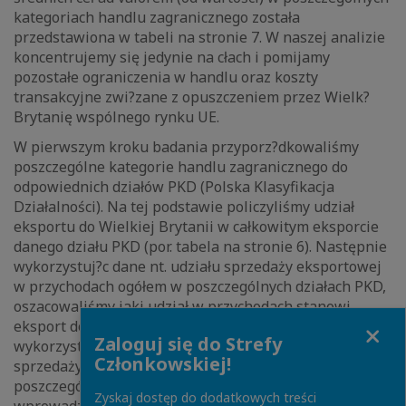
kategoriach handlu zagranicznego została
przedstawiona w tabeli na stronie 7. W naszej analizie
koncentrujemy się jedynie na cłach i pomijamy
pozostałe ograniczenia w handlu oraz koszty
transakcyjne zwi?zane z opuszczeniem przez Wielk?
Brytanię wspólnego rynku UE.
W pierwszym kroku badania przyporz?dkowaliśmy
poszczególne kategorie handlu zagranicznego do
odpowiednich działów PKD (Polska Klasyfikacja
Działalności). Na tej podstawie policzyliśmy udział
eksportu do Wielkiej Brytanii w całkowitym eksporcie
danego działu PKD (por. tabela na stronie 6). Następnie
wykorzystuj?c dane nt. udziału sprzedaży eksportowej
w przychodach ogółem w poszczególnych działach PKD,
oszacowaliśmy jaki udział w przychodach stanowi
Close
eksport do Wielkiej Brytanii. W kolejnym kroku
Zaloguj się do Strefy
wykorzystuj?c dane nt. marż na sprzedaży (wynik ze
Członkowskiej!
sprzedaży/przychody ze sprzedaży*100%) w
poszczególnych działach PKD obliczyliśmy jak
Zyskaj dostęp do dodatkowych treści