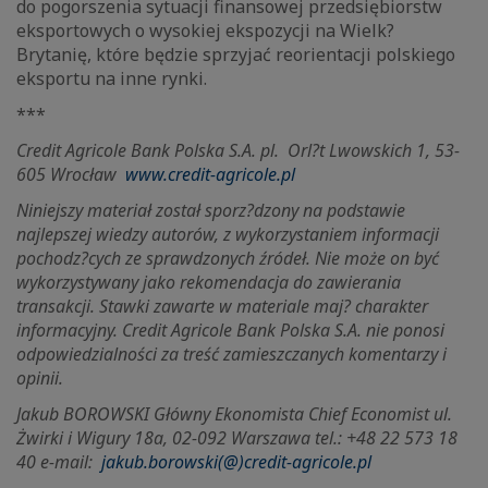
do pogorszenia sytuacji finansowej przedsiębiorstw
eksportowych o wysokiej ekspozycji na Wielk?
Brytanię, które będzie sprzyjać reorientacji polskiego
eksportu na inne rynki.
***
Credit Agricole Bank Polska S.A. pl.
Orl?t Lwowskich 1, 53-
605 Wrocław
www.credit-agricole.pl
Niniejszy materiał został sporz?dzony na podstawie
najlepszej wiedzy autorów, z wykorzystaniem informacji
pochodz?cych ze sprawdzonych źródeł. Nie może on być
wykorzystywany jako rekomendacja do zawierania
transakcji. Stawki zawarte w materiale maj? charakter
informacyjny. Credit Agricole Bank Polska S.A. nie ponosi
odpowiedzialności za treść zamieszczanych komentarzy i
opinii.
Jakub BOROWSKI Główny Ekonomista Chief Economist ul.
Żwirki i Wigury 18a, 02-092 Warszawa tel.: +48 22 573 18
40 e-mail:
jakub.borowski(@)credit-agricole.pl