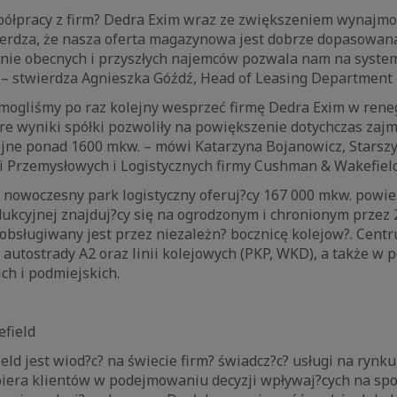
półpracy z firm? Dedra Exim wraz ze zwiększeniem wynajm
erdza, że nasza oferta magazynowa jest dobrze dopasowan
nie obecnych i przyszłych najemców pozwala nam na system
 stwierdza Agnieszka Góźdź, Head of Leasing Department 
e mogliśmy po raz kolejny wesprzeć firmę Dedra Exim w ren
re wyniki spółki pozwoliły na powiększenie dotychczas za
ejne ponad 1600 mkw. – mówi Katarzyna Bojanowicz, Starszy
i Przemysłowych i Logistycznych firmy Cushman & Wakefield
 nowoczesny park logistyczny oferuj?cy 167 000 mkw. powie
kcyjnej znajduj?cy się na ogrodzonym i chronionym przez 
obsługiwany jest przez niezależn? bocznicę kolejow?. Centr
 autostrady A2 oraz linii kolejowych (PKP, WKD), a także w po
ch i podmiejskich.
field
d jest wiod?c? na świecie firm? świadcz?c? usługi na rynk
iera klientów w podejmowaniu decyzji wpływaj?cych na spos