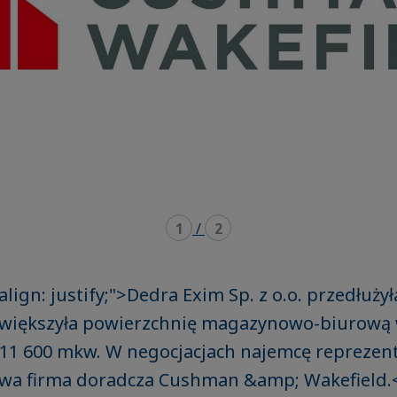
1
/
2
-align: justify;">Dedra Exim Sp. z o.o. przedłuż
większyła powierzchnię magazynowo-biurową
 11 600 mkw. W negocjacjach najemcę reprezen
a firma doradcza Cushman &amp; Wakefield.