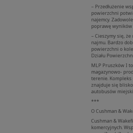
– Przedłużenie ws
powierzchni potwi
najemcy. Zadowole
poprawę wyników –
– Cieszymy się, ż
najmu. Bardzo dob
powierzchni o kol
Działu Powierzchn
MLP Pruszków I to
magazynowo- produ
terenie. Kompleks 
znajduje się blisko
autobusów miejski
***
O Cushman & Wake
Cushman & Wakefiel
komercyjnych. Wsp