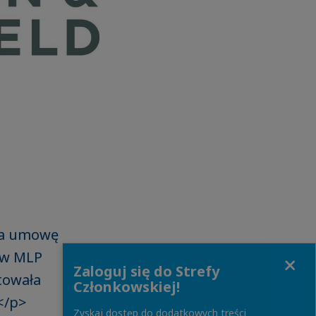
yła umowę
 w MLP
Close
Zaloguj się do Strefy
towała
Członkowskiej!
</p>
Zyskaj dostęp do dodatkowych treści