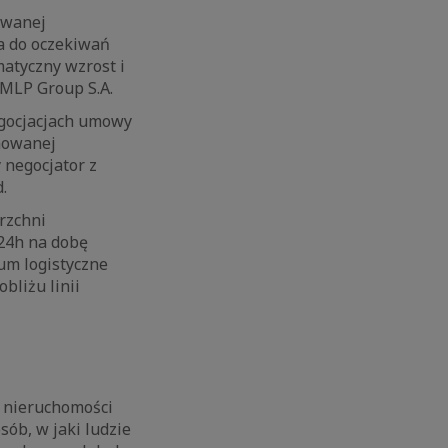
owanej
a do oczekiwań
atyczny wzrost i
MLP Group S.A.
egocjacjach umowy
jmowanej
 negocjator z
.
rzchni
24h na dobę
um logistyczne
bliżu linii
u nieruchomości
ób, w jaki ludzie