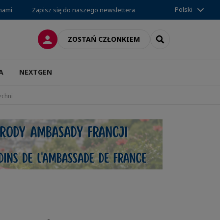
Polski
 nami
Zapisz się do naszego newslettera
LOGOWANIE
SEARCH
ZOSTAŃ CZŁONKIEM
A
NEXTGEN
zchni