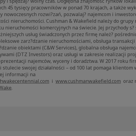
upy i spędzaj? wolny czas. Dogłębna znajomość rynków lokal
ch 45 tysięcy pracowników w ponad 70 krajach, a także wy
my nowoczesnych rozwi?zań, pozwalaj? najemcom i inwesto
tości nieruchomości. Cushman & Wakefield należy do grupy 
u nieruchomości komercyjnych na świecie. Jej przychody s?
żniejszych usług świadczonych przez firmę należ? pośredn
leksowe zarz?dzanie nieruchomościami, obsługa transakcji
?dzanie obiektami (C&W Services), globalna obsługa najemc
ywami (DTZ Investors) oraz usługi w zakresie realizacji pro
eprezentacji najemców, wyceny i doradztwa. W 2017 roku f
 stulecie swojej działalności – od 100 lat pomaga klientom 
j informacji na
hwakecentennial.com
i
www.cushmanwakefield.com
oraz 
Wake
.