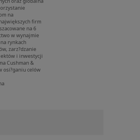
nych oraz globalna
korzystanie
rom na
największych firm
 szacowane na 6
ictwo w wynajmie
 na rynkach
ów, zarz?dzanie
jektów i inwestycji
irma Cushman &
w osi?ganiu celów
na