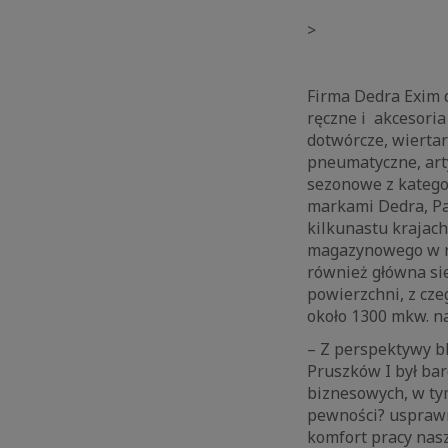
>
Firma Dedra Exim d
ręczne i akcesoria
dotwórcze, wiertar
pneumatyczne, art
sezonowe z katego
markami Dedra, Pa
kilkunastu krajach
magazynowego w ra
również główna si
powierzchni, z cze
około 1300 mkw. na
– Z perspektywy b
Pruszków I był bar
biznesowych, w ty
pewności? usprawn
komfort pracy nasz