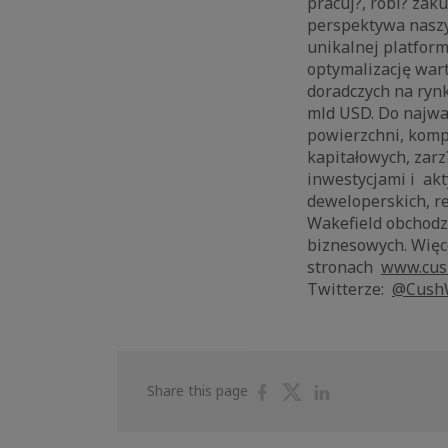
pracuj?, robi? zak
perspektywa naszy
unikalnej platfor
optymalizację war
doradczych na rynk
mld USD. Do najwa
powierzchni, komp
kapitałowych, zarz
inwestycjami i akt
deweloperskich, r
Wakefield obchodzi
biznesowych. Więce
stronach
www.cus
Twitterze:
@
Cush
Share
Share
Share
Share this page
on
on
on
Facebook
Twitter
Linkedin