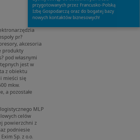
przygotowanych przez Francusko-Polską
Izbę Gospodarczą oraz do bogatej bazy
nowych kontaktów biznesowych!
lektronarzędzia
espoły pr?
presory, akcesoria
e produkty
s? pod własnymi
tępnych jest w
ta z obiektu
 mieści się
 600 mkw.
e, a pozostałe
 logistycznego MLP
falowych celów
j powierzchni z
raz podniesie
xim Sp. z o.o.