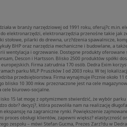
ziała w branży narzędziowej od 1991 roku, oferuj?c m.in. e
 do elektronarzędzi, elektronarzędzia przenośne takie jak z
ki stołowe, pilarki do drewna, urz?dzenia spawalnicze, kom
ykuły BHP oraz narzędzia mechaniczne i budowlane, a takż
rii wentylacja i ogrzewanie. Dostępne produkty oferowane 
nsam, Descon i Hartsson. Blisko 2500 produktów spółki dos
 europejskich. Firma zatrudnia 170 osób. Dedra Exim korzys
mach parku MLP Pruszków I od 2003 roku. W tej lokalizacji
edziba przedsiębiorstwa. Firma wynajmuje ł?cznie około 11
go blisko 10 300 mkw. przeznaczone jest na cele magazynow
 cele biurowo-socjalne.
lisko 15 lat mogę z optymizmem stwierdzić, że wybór parku
dzo dobr? decyzj?, która pozwoliła nam na realizację długo
m ekspansję na zagraniczne rynki. Powiększenie zajmowane
i proces obsługi klientów, zapewni większ? elastyczność o
ego zespołu – mówi Stefan Gucma, Prezes Zarz?du w Dedra E