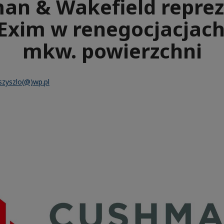
an & Wakefield reprez
Exim w renegocjacjach
mkw. powierzchni
.szyszlo(@)wp.pl
e
aïque