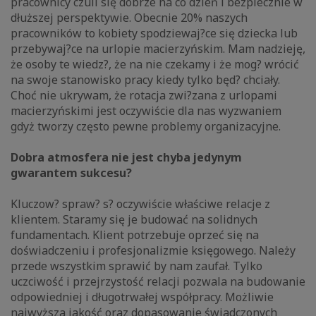
pracownicy czuli się dobrze na co dzień i bezpiecznie w
dłuższej perspektywie. Obecnie 20% naszych
pracowników to kobiety spodziewaj?ce się dziecka lub
przebywaj?ce na urlopie macierzyńskim. Mam nadzieję,
że osoby te wiedz?, że na nie czekamy i że mog? wrócić
na swoje stanowisko pracy kiedy tylko będ? chciały.
Choć nie ukrywam, że rotacja zwi?zana z urlopami
macierzyńskimi jest oczywiście dla nas wyzwaniem
gdyż tworzy często pewne problemy organizacyjne.
Dobra atmosfera nie jest chyba jedynym
gwarantem sukcesu?
Kluczow? spraw? s? oczywiście właściwe relacje z
klientem. Staramy się je budować na solidnych
fundamentach. Klient potrzebuje oprzeć się na
doświadczeniu i profesjonalizmie księgowego. Należy
przede wszystkim sprawić by nam zaufał. Tylko
uczciwość i przejrzystość relacji pozwala na budowanie
odpowiedniej i długotrwałej współpracy. Możliwie
najwyższa jakość oraz dopasowanie świadczonych