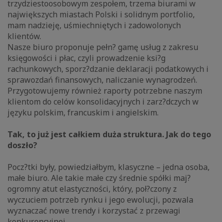
trzydziestoosobowym zespołem, trzema biurami w
największych miastach Polski i solidnym portfolio,
mam nadzieję, uśmiechniętych i zadowolonych
klientów.
Nasze biuro proponuje pełn? gamę usług z zakresu
księgowości i płac, czyli prowadzenie ksi?g
rachunkowych, sporz?dzanie deklaracji podatkowych i
sprawozdań finansowych, naliczanie wynagrodzeń.
Przygotowujemy również raporty potrzebne naszym
klientom do celów konsolidacyjnych i zarz?dczych w
języku polskim, francuskim i angielskim.
Tak, to już jest całkiem duża struktura. Jak do tego
doszło?
Pocz?tki były, powiedziałbym, klasyczne – jedna osoba,
małe biuro. Ale takie małe czy średnie spółki maj?
ogromny atut elastyczności, który, poł?czony z
wyczuciem potrzeb rynku i jego ewolucji, pozwala
wyznaczać nowe trendy i korzystać z przewagi
konkurencyjnej.