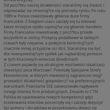
Od pocz?tku naszej działalności staraliśmy się śledzić i
odpowiadać na zmieniaj?ce się potrzeby rynku. Po roku
1989 w Polsce inwestowały głównie duże firmy
francuskie. Z biegiem czasu zaczęły się tu lokować
także mniejsze spółki zajmuj?ce się głównie handlem.
Firmy francuskie inwestowały z pocz?tku przede
wszystkim w stolicy. Przepisy podatkowe w tamtych
czasach były niejasne, a podejście kontroluj?cych
znacznie mniej przyjazne niż dziś. Staraliśmy się być
dla nowopowstaj?cym spółek jak najbardziej pomocni
w tych kluczowych wówczas dziedzinach.
Z czasem pojawiły się atrakcyjne możliwości lokalizacji
inwestycji poza Warszaw?. Powstały Specjalne Strefy
Ekonomiczne, w których inwestorzy zagraniczni mog?
prowadzić działalność gospodarcz? na preferencyjnych
warunkach. Powstanie SSE zaowocowało napływem
innego klienta: firm produkcyjnych. Zmusiło to CTN
Polska do opanowania nowych kompetencji gdyż
oczekiwania klientów poszerzyły się i zaczęły dotyczyć
też pomocy i doradztwa w pozyskiwaniu dotacji na