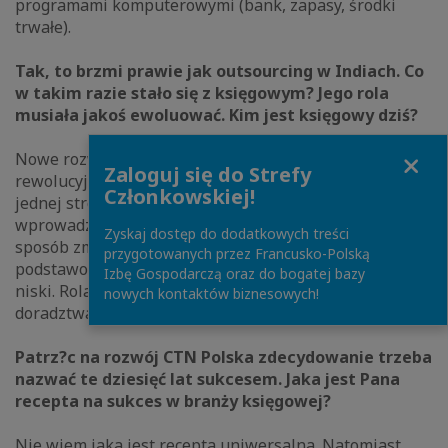
programami komputerowymi (bank, zapasy, środki
trwałe).
Tak, to brzmi prawie jak outsourcing w Indiach. Co
w takim razie stało się z księgowym? Jego rola
musiała jakoś ewoluować. Kim jest księgowy dziś?
Close
Nowe rozwi?zania informatyczne w sposób wręcz
Zaloguj się do Strefy
rewolucyjny podwyższyły jakość usług księgowych. Z
Członkowskiej!
jednej strony pozwalaj? oszczędzić czas poświęcony na
wprowadzanie danych. Z drugiej w bardzo istotny
Zyskaj dostęp do dodatkowych treści
sposób zmniejszaj? ryzyko błędu. W efekcie koszt
przygotowanych przez Francusko-Polską
podstawowej obsługi księgowej staje się relatywnie
Izbę Gospodarczą oraz do bogatej bazy
niski. Rola księgowego ewoluuje więc w kierunku
nowych kontaktów biznesowych!
doradztwa i stałego wsparcia.
Patrz?c na rozwój CTN Polska zdecydowanie trzeba
nazwać te dziesięć lat sukcesem. Jaka jest Pana
recepta na sukces w branży księgowej?
Nie wiem jaka jest recepta uniwersalna. Natomiast