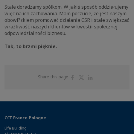
Stale doradzamy spółkom. W jakiś sposób oddziałujemy
więc na ich zachowania. Mam poczucie, że jest naszym
obowi?zkiem promować działania CSR i stale zwiększać
wrażliwość naszych klientów w kwestii społecznej
odpowiedzialności biznesu.
Tak, to brzmi pięknie.
Share
Share
Share
Share this page
on
on
on
Facebook
Twitter
Linkedin
CCI France Pologne
Life Building
Al. Jana Pawła II 25