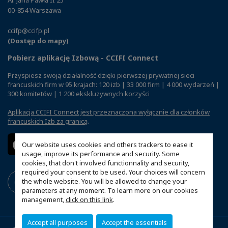
00-854 Warszawa
ccifp@ccifp.pl
(Dostęp do mapy)
Pobierz aplikację Izbową - CCIFI Connect
Przyspiesz swoją działalność dzięki pierwszej prywatnej sieci
francuskich firm w 95 krajach: 120 izb | 33 000 firm | 4 000 wydarzeń |
300 komitetów | 1 200 ekskluzywnych korzyści
Aplikacja CCIFI Connect jest przeznaczona wyłącznie dla członków
francuskich Izb za granicą
.
Our website uses cookies and others trackers to ease it
usage, improve its performance and security. Some
cookies, that don't involved functionnality and security,
required your consent to be used. Your choices will concern
the whole website. You will be allowed to change your
parameters at any moment. To learn more on our cookies
management,
click on this link
.
Accept all purposes
Accept the essentials