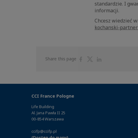
standardzie. I gw
informacji.
Chcesz wiedzieć wi
kochanski-partne
Share
Share
Share
Share this page
on
on
on
Facebook
Twitter
Linkedin
CCI France Pologne
Life Building
Al. Jana Pawła II 25
00-854 Warszawa
ccifp@ccifp.pl
(Dostęp do mapy)