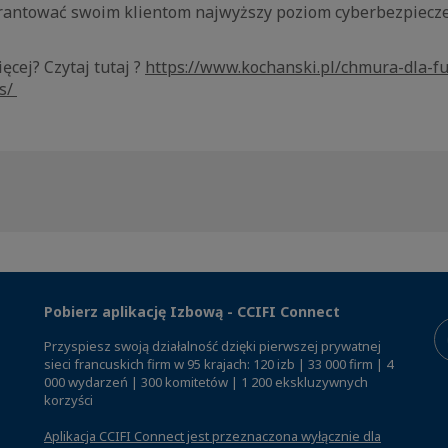
arantować swoim klientom najwyższy poziom cyberbezpiecz
ęcej? Czytaj tutaj ?
https://www.kochanski.pl/chmura-dla-fu
rs/
Pobierz aplikację Izbową - CCIFI Connect
Przyspiesz swoją działalność dzięki pierwszej prywatnej
sieci francuskich firm w 95 krajach: 120 izb | 33 000 firm | 4
000 wydarzeń | 300 komitetów | 1 200 ekskluzywnych
korzyści
Aplikacja CCIFI Connect jest przeznaczona wyłącznie dla