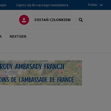
Polski
 nami
Zapisz się do naszego newslettera
LOGOWANIE
SEARCH
ZOSTAŃ CZŁONKIEM
A
NEXTGEN