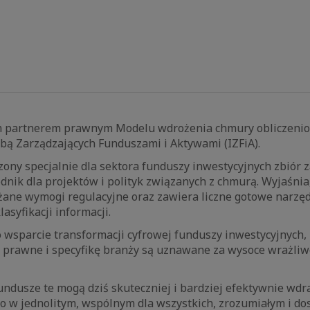
m partnerem prawnym Modelu wdrożenia chmury obliczeni
bą Zarządzających Funduszami i Aktywami (IZFiA).
ony specjalnie dla sektora funduszy inwestycyjnych zbiór 
nik dla projektów i polityk związanych z chmurą. Wyjaśnia
ane wymogi regulacyjne oraz zawiera liczne gotowe narzęd
lasyfikacji informacji.
 wsparcie transformacji cyfrowej funduszy inwestycyjnych,
prawne i specyfikę branży są uznawane za wysoce wrażliw
ndusze te mogą dziś skuteczniej i bardziej efektywnie wdr
to w jednolitym, wspólnym dla wszystkich, zrozumiałym i d