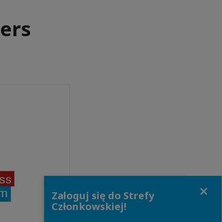
ners
Close
Zaloguj się do Strefy
Członkowskiej!