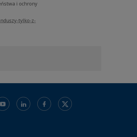
eństwa i ochrony
nduszy-tylko-z-