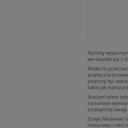
Byliśmy wyłączny
we współpracy z Iz
Model to przeznacz
praktyczny przewod
powinny być wdraż
takie jak matrycę k
Naszym celem było
na surowe wymogi 
szczególnej uwagi.
Dzięki Modelowi fu
chmurowe i robić 