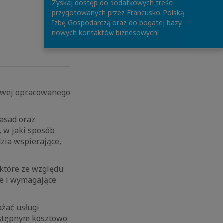
Zyskaj dostęp do dodatkowych treści
przygotowanych przez Francusko-Polską
Izbę Gospodarczą oraz do bogatej bazy
nowych kontaktów biznesowych!
owej opracowanego
zasad oraz
, w jaki sposób
zia wspierające,
 które ze względu
e i wymagające
ażać usługi
ostępnym kosztowo