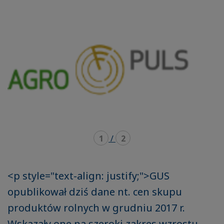
mode
mode
carousel
mosaïque
1
/
2
<p style="text-align: justify;">GUS
opublikował dziś dane nt. cen skupu
produktów rolnych w grudniu 2017 r.
Wskazały one na szeroki zakres wzrostu