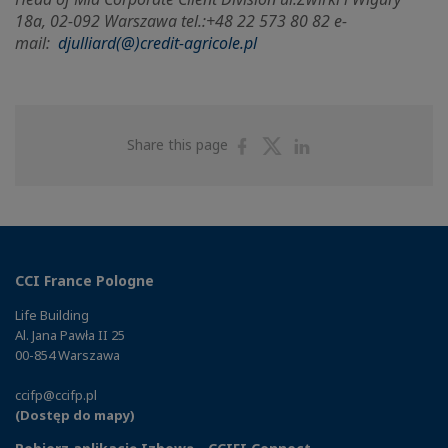
18a, 02-092 Warszawa tel.:+48 22 573 80 82 e-
mail:
djulliard(@)credit-agricole.pl
Share
Share
Share
Share this page
on
on
on
Facebook
Twitter
Linkedin
CCI France Pologne
Life Building
Al. Jana Pawła II 25
00-854 Warszawa
ccifp@ccifp.pl
(Dostęp do mapy)