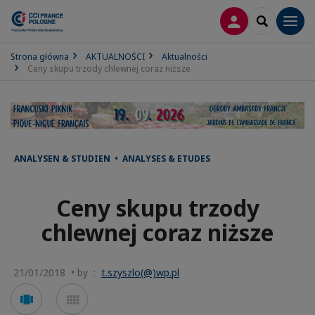
LOGOWANIE
SEARCH
Men
Strona główna
AKTUALNOŚCI
Aktualności
Ceny skupu trzody chlewnej coraz niższe
ANALYSEN & STUDIEN • ANALYSES & ETUDES
Ceny skupu trzody
chlewnej coraz niższe
21/01/2018 • by :
t.szyszlo(@)wp.pl
Voir
Voir
en
en