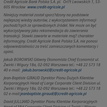
Credit Agricole Bank Polska S.A. pl.
Orl?t Lwowskich 1, 53-
605 Wrocław
www.credit-agricole.pl
Niniejszy materiał został sporz?dzony na podstawie
najlepszej wiedzy autorów, z wykorzystaniem informacji
pochodz?cych ze sprawdzonych źródeł. Nie może on być
wykorzystywany jako rekomendacja do zawierania
transakcji. Stawki zawarte w materiale maj? charakter
informacyjny. Credit Agricole Bank Polska S.A. nie ponosi
odpowiedzialności za treść zamieszczanych komentarzy i
opinii.
Jakub BOROWSKI Główny Ekonomista Chief Economist ul.
Żwirki i Wigury 18a, 02-092 Warszawa tel.: +48 22 573 18
40 e-mail:
jakub.borowski(@)credit-agricole.pl
Jean-Baptiste GIRAUD Dyrektor Pionu Dużych Klientów
Korporacyjnych Head of Large Corporate Client Division ul.
Żwirki i Wigury 18a, 02-092 Warszawa tel.: +48 22 573 18
02 e-mail:
jeanbaptiste.giraud(@)credit-agricole.pl
David JULLIARD Dyrektor Pionu Klientów Korporacyjnych
Head of Mid Corporate Client Division ul.
Żwirki i Wigury