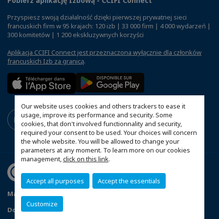
Pobierz aplikację Izbową - CCIFI Connect
Przyspiesz swoją działalność dzięki pierwszej prywatnej sieci
francuskich firm w 95 krajach: 120 izb | 33 000 firm | 4 000 wydarzeń |
300 komitetów | 1 200 ekskluzywnych korzyści
Aplikacja CCIFI Connect jest przeznaczona wyłącznie dla członków
francuskich Izb za granicą
.
Our website uses cookies and others trackers to ease it
usage, improve its performance and security. Some
cookies, that don't involved functionnality and security,
required your consent to be used. Your choices will concern
the whole website. You will be allowed to change your
parameters at any moment. To learn more on our cookies
management,
click on this link
.
Accept all purposes
Accept the essentials
Mapa witryny
Polityka prywatności
Statut CCIFP
Customize
Dopasuj swoje ustawienia cookies