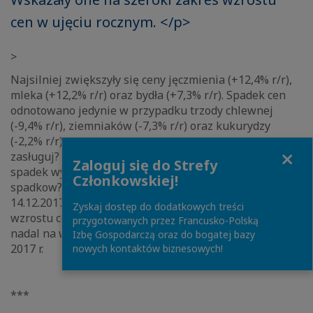
cen w ujęciu rocznym. </p>
>
Najsilniej zwiększyły się ceny jęczmienia (+12,4% r/r),
mleka (+12,2% r/r) oraz bydła (+7,3% r/r). Spadek cen
odnotowano jedynie w przypadku trzody chlewnej
(-9,4% r/r), ziemniaków (-7,3% r/r) oraz kukurydzy
(-2,2% r/r). W strukturze danych na szczególn? uwagę
Close
zasługuj? obniżaj?ce się ceny trzody chlewnej. Ich
Zaloguj się do Strefy
spadek wynika z wejścia rynku wieprzowiny w
Członkowskiej!
spadkow? fazę cyklu w III kw. 2017 r. (por. AGROmapa z
14.12.2017). Od lutego br. spodziewamy się sezonowego
Zyskaj dostęp do dodatkowych treści
wzrostu cen skupu trzody chlewnej lecz pozostanie ona
przygotowanych przez Francusko-Polską
nadal na wyraźnie niższym poziomie w porównaniu do
Izbę Gospodarczą oraz do bogatej bazy
2017 r.
nowych kontaktów biznesowych!
***