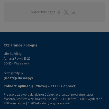
Share
Share
Share
Share this page
on
on
on
Facebook
Twitter
Linkedin
CCI France Pologne
Life Building
Al. Jana Pawła II 25
00-854 Warszawa
ccifp@ccifp.pl
(Dostęp do mapy)
Pobierz aplikację Izbową - CCIFI Connect
Przyspiesz swoją działalność dzięki pierwszej prywatnej sieci
francuskich firm w 95 krajach: 120 izb | 33 000 firm | 4 000 wydarzeń |
300 komitetów | 1 200 ekskluzywnych korzyści