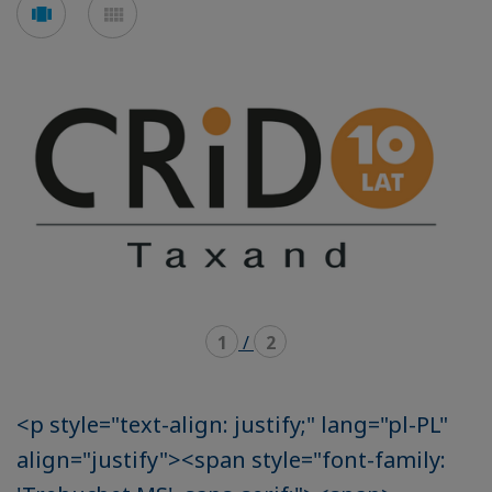
Voir
Voir
en
en
mode
mode
carousel
mosaïque
1
/
2
<p style="text-align: justify;" lang="pl-PL"
align="justify"><span style="font-family: