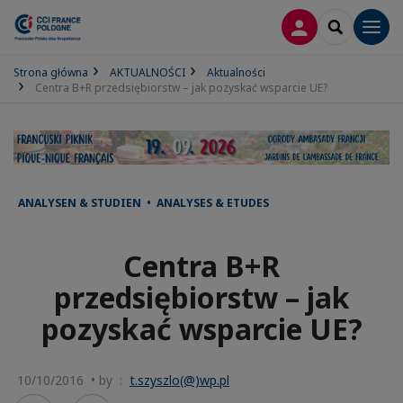
LOGOWANIE
SEARCH
Men
Strona główna
AKTUALNOŚCI
Aktualności
Centra B+R przedsiębiorstw – jak pozyskać wsparcie UE?
ANALYSEN & STUDIEN • ANALYSES & ETUDES
Centra B+R
przedsiębiorstw – jak
pozyskać wsparcie UE?
10/10/2016 • by :
t.szyszlo(@)wp.pl