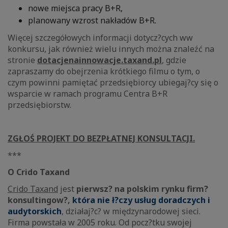
nowe miejsca pracy B+R,
planowany wzrost nakładów B+R.
Więcej szczegółowych informacji dotycz?cych ww
konkursu, jak również wielu innych można znaleźć na
stronie
dotacjenainnowacje.taxand.pl
, gdzie
zapraszamy do obejrzenia krótkiego filmu o tym, o
czym powinni pamiętać przedsiębiorcy ubiegaj?cy się o
wsparcie w ramach programu Centra B+R
przedsiębiorstw.
ZGŁOŚ PROJEKT DO BEZPŁATNEJ KONSULTACJI.
***
O Crido Taxand
Crido Taxand
jest
pierwsz? na polskim rynku firm?
konsultingow?
,
która nie ł?czy usług doradczych i
audytorskich
,
działaj?c? w międzynarodowej sieci.
Firma powstała w 2005 roku. Od pocz?tku swojej