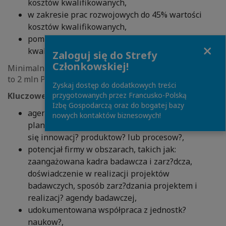
kosztów kwalifikowanych,
w zakresie prac rozwojowych do 45% wartości
kosztów kwalifikowanych,
pomoc de minimis do 45% wartości kosztów
Close
kwalifikowanych
Zaloguj się do Strefy
Członkowskiej!
Minimalna wielkość kosztów kwalifikowanych projektu
to 2 mln PLN, a maksymalna to 50 mln EUR.
Zyskaj dostęp do dodatkowych treści
Kluczowe czynniki sukcesu:
przygotowanych przez Francusko-Polską
Izbę Gospodarczą oraz do bogatej bazy
agenda badawcza zawieraj?ca informacje o
nowych kontaktów biznesowych!
planowanych projektach badawczych, kończ?cych
się innowacj? produktow? lub procesow?,
potencjał firmy w obszarach, takich jak:
zaangażowana kadra badawcza i zarz?dcza,
doświadczenie w realizacji projektów
badawczych, sposób zarz?dzania projektem i
realizacj? agendy badawczej,
udokumentowana współpraca z jednostk?
naukow?,