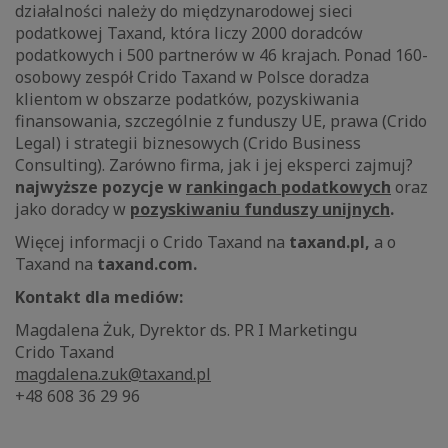
działalności należy do międzynarodowej sieci
podatkowej Taxand, która liczy 2000 doradców
podatkowych i 500 partnerów w 46 krajach. Ponad 160-
osobowy zespół Crido Taxand w Polsce doradza
klientom w obszarze podatków, pozyskiwania
finansowania, szczególnie z funduszy UE, prawa (Crido
Legal) i strategii biznesowych (Crido Business
Consulting). Zarówno firma, jak i jej eksperci zajmuj?
najwyższe pozycje w
rankingach podatkowych
oraz
jako doradcy w
pozyskiwaniu funduszy unijnych
.
Więcej informacji o Crido Taxand na
taxand.pl,
a o
Taxand na
taxand.com.
Kontakt dla mediów:
Magdalena Żuk, Dyrektor ds. PR I Marketingu
Crido Taxand
magdalena.zuk@taxand.pl
+48 608 36 29 96