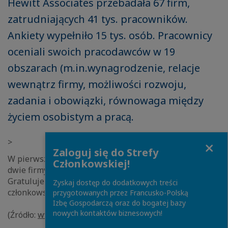
Hewitt Associates przebadała 67 firm,
zatrudniających 41 tys. pracowników.
Ankiety wypełniło 15 tys. osób. Pracownicy
oceniali swoich pracodawców w 19
obszarach (m.in.wynagrodzenie, relacje
wewnątrz firmy, możliwości rozwoju,
zadania i obowiązki, równowaga między
życiem osobistym a pracą.
Close
>
Zaloguj się do Strefy
W pierwszej 10 najlepszych pracodawców znalazły się
Członkowskiej!
dwie firmy francuskie : CAT LC oraz FORTIS BANK.
Gratulujemy tego wyróżnienia naszym firmom
Zyskaj dostęp do dodatkowych treści
członkowskim.
przygotowanych przez Francusko-Polską
Izbę Gospodarczą oraz do bogatej bazy
nowych kontaktów biznesowych!
(Źródło:
www.GazetaPraca.pl
)