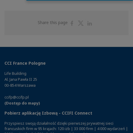
Share
Share
Share
Share this page
on
on
on
Facebook
Twitter
Linkedin
CCI France Pologne
Life Building
Al. Jana Pawła II 25
00-854 Warszawa
ccifp@ccifp.pl
(Dostęp do mapy)
Pobierz aplikację Izbową - CCIFI Connect
Przyspiesz swoją działalność dzięki pierwszej prywatnej sieci
francuskich firm w 95 krajach: 120 izb | 33 000 firm | 4 000 wydarzeń |