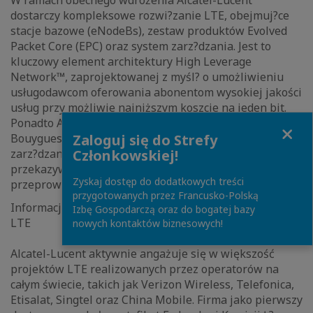
W ramach obecnego wdrożenia Alcatel-Lucent
dostarczy kompleksowe rozwi?zanie LTE, obejmuj?ce
stacje bazowe (eNodeBs), zestaw produktów Evolved
Packet Core (EPC) oraz system zarz?dzania. Jest to
kluczowy element architektury High Leverage
Network™, zaprojektowanej z myśl? o umożliwieniu
usługodawcom oferowania abonentom wysokiej jakości
usług przy możliwie najniższym koszcie na jeden bit.
Ponadto Alcatel-Lucent będzie świadczyć na rzecz
Close
Zaloguj się do Strefy
Bouygues Telecom specjalistyczne usługi w zakresie
Członkowskiej!
zarz?dzania projektami, planowania, instalacji,
przekazywania do eksploatacji, integracji oraz
Zyskaj dostęp do dodatkowych treści
przeprowadzania testów.
przygotowanych przez Francusko-Polską
Informacje o firmie
Alcatel-Lucent
oraz technologii
Izbę Gospodarczą oraz do bogatej bazy
LTE
nowych kontaktów biznesowych!
Alcatel-Lucent aktywnie angażuje się w większość
projektów LTE realizowanych przez operatorów na
całym świecie, takich jak Verizon Wireless, Telefonica,
Etisalat, Singtel oraz China Mobile. Firma jako pierwszy