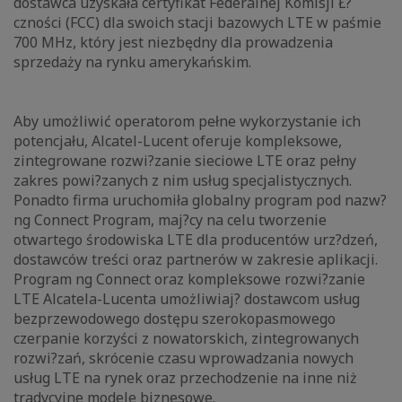
dostawca uzyskała certyfikat Federalnej Komisji Ł?
czności (FCC) dla swoich stacji bazowych LTE w paśmie
700 MHz, który jest niezbędny dla prowadzenia
sprzedaży na rynku amerykańskim.
Aby umożliwić operatorom pełne wykorzystanie ich
potencjału, Alcatel-Lucent oferuje kompleksowe,
zintegrowane rozwi?zanie sieciowe LTE oraz pełny
zakres powi?zanych z nim usług specjalistycznych.
Ponadto firma uruchomiła globalny program pod nazw?
ng Connect Program, maj?cy na celu tworzenie
otwartego środowiska LTE dla producentów urz?dzeń,
dostawców treści oraz partnerów w zakresie aplikacji.
Program ng Connect oraz kompleksowe rozwi?zanie
LTE Alcatela-Lucenta umożliwiaj? dostawcom usług
bezprzewodowego dostępu szerokopasmowego
czerpanie korzyści z nowatorskich, zintegrowanych
rozwi?zań, skrócenie czasu wprowadzania nowych
usług LTE na rynek oraz przechodzenie na inne niż
tradycyjne modele biznesowe.