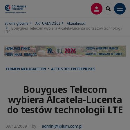
LOGOWANIE
SEARCH
Men
Strona główna
AKTUALNOŚCI
Aktualności
Bouygues Telecom wybiera Alcatela-Lucenta do testów technologii
LTE
FIRMEN NEUIGKEITEN • ACTUS DES ENTREPRISES
Bouygues Telecom
wybiera Alcatela-Lucenta
do testów technologii LTE
09/12/2009 • by :
admin(@)plum.com.pl