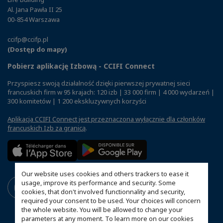
Al. Jana Pawła II 25
00-854 Warszawa
ccifp@ccifp.pl
(Dostęp do mapy)
Pobierz aplikację Izbową - CCIFI Connect
Przyspiesz swoją działalność dzięki pierwszej prywatnej sieci
francuskich firm w 95 krajach: 120 izb | 33 000 firm | 4 000 wydarzeń |
300 komitetów | 1 200 ekskluzywnych korzyści
Aplikacja CCIFI Connect jest przeznaczona wyłącznie dla członków
francuskich Izb za granicą
.
Our website uses cookies and others trackers to ease it
usage, improve its performance and security. Some
cookies, that don't involved functionnality and security,
required your consent to be used. Your choices will concern
the whole website. You will be allowed to change your
parameters at any moment. To learn more on our cookies