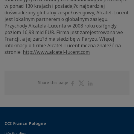
w ponad 130 krajach i posiadaj?c najbardziej
doświadczony globalny zespół usługowy, Alcatel-Lucent
jest lokalnym partnerem o globalnym zasięgu.
Przychody Alcatela-Lucenta w 2008 roku osi?gnęły
poziom 16,98 mld EUR. Firma jest zarejestrowana we
Francji, a jej zarz?d ma siedzibę w Paryżu. Więcej
informacji o firmie Alcatel-Lucent można znaleźć na
stronie:
http://www.alcatel-lucent.com
Share
Share
Share
Share this page
on
on
on
Facebook
Twitter
Linkedin
CCI France Pologne
Life Building