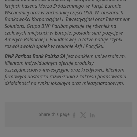
krajach basenu Morza Śródziemnego, w Turcji, Europie
Wschodniej oraz w zachodniej części USA. W obszarach
Bankowości Korporacyjnej i Inwestycyjnej oraz Investment
Solutions, Grupa BNP Paribas plasuje się również na
czołowych miejscach w Europie, posiada siln? pozycję w
Ameryce Północnej i Południowej, a także notuje szybki
rozwój swoich spółek w regionie Azji i Pacyfiku.
BNP Paribas Bank Polska SA
jest bankiem uniwersalnym.
Klientom indywidualnym oferuje produkty
oszczędnościowo-inwestycyjne oraz kredytowe, klientom
firmowym dostarcza rozwi?zania z zakresu finansowania
działalności na rynku lokalnym oraz międzynarodowym.
Share
Share
Share
Share this page
on
on
on
Facebook
Twitter
Linkedin