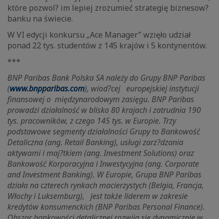
które pozwol? im lepiej zrozumieć strategię biznesow?
banku na świecie.
W VI edycji konkursu „Ace Manager” wzięło udział
ponad 22 tys. studentów z 145 krajów i 5 kontynentów.
***
BNP Paribas Bank Polska SA należy do Grupy BNP Paribas
(
www.bnpparibas.com
), wiod?cej europejskiej instytucji
finansowej o międzynarodowym zasięgu. BNP Paribas
prowadzi działalność w blisko 80 krajach i zatrudnia 190
tys. pracowników, z czego 145 tys. w Europie. Trzy
podstawowe segmenty działalności Grupy to Bankowość
Detaliczna (ang. Retail Banking), usługi zarz?dzania
aktywami i maj?tkiem (ang. Investment Solutions) oraz
Bankowość Korporacyjna i Inwestycyjna (ang. Corporate
and Investment Banking). W Europie, Grupa BNP Paribas
działa na czterech rynkach macierzystych (Belgia, Francja,
Włochy i Luksemburg), jest także liderem w zakresie
kredytów konsumenckich (BNP Paribas Personal Finance).
Obszar bankowości detalicznej rozwija się dynamicznie w