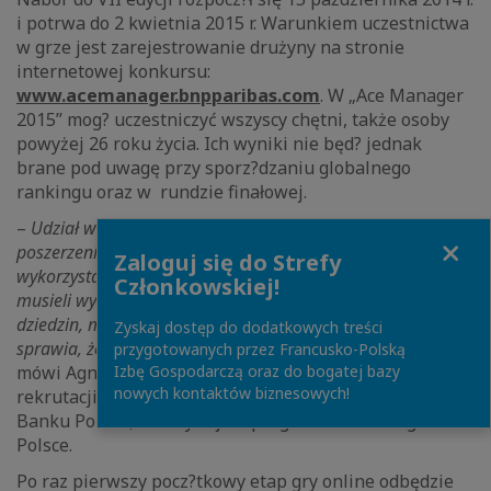
i potrwa do 2 kwietnia 2015 r. Warunkiem uczestnictwa
w grze jest zarejestrowanie drużyny na stronie
internetowej konkursu:
www.acemanager.bnpparibas.com
. W „Ace Manager
2015” mog? uczestniczyć wszyscy chętni, także osoby
powyżej 26 roku życia. Ich wyniki nie będ? jednak
brane pod uwagę przy sporz?dzaniu globalnego
rankingu oraz w rundzie finałowej.
–
Udział w Ace Manager to przede wszystkim możliwość
Close
poszerzenia wiedzy ekonomicznej i jej praktycznego
Zaloguj się do Strefy
wykorzystania. Rozwi?zuj?c kolejne zadania uczestnicy będ?
Członkowskiej!
musieli wykazać się wieloma kompetencjami z różnych
dziedzin, m.in bankowości, marketingu oraz zarz?dzania. To
Zyskaj dostęp do dodatkowych treści
sprawia, że poziom gry stoi na najwyższym poziomie –
przygotowanych przez Francusko-Polską
Izbę Gospodarczą oraz do bogatej bazy
mówi Agnieszka Goł?b-Stanikowska, specjalista ds.
nowych kontaktów biznesowych!
rekrutacji i rozwoju zawodowego w BNP Paribas
Banku Polska, koordynuj?ca program Ace Manager w
Polsce.
Po raz pierwszy pocz?tkowy etap gry online odbędzie