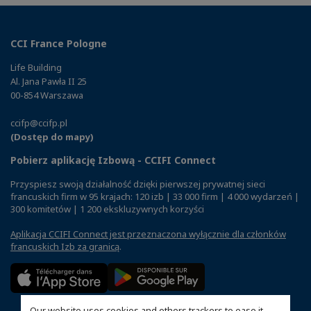
CCI France Pologne
Life Building
Al. Jana Pawła II 25
00-854 Warszawa
ccifp@ccifp.pl
(Dostęp do mapy)
Pobierz aplikację Izbową - CCIFI Connect
Przyspiesz swoją działalność dzięki pierwszej prywatnej sieci
francuskich firm w 95 krajach: 120 izb | 33 000 firm | 4 000 wydarzeń |
300 komitetów | 1 200 ekskluzywnych korzyści
Aplikacja CCIFI Connect jest przeznaczona wyłącznie dla członków
francuskich Izb za granicą
.
Our website uses cookies and others trackers to ease it