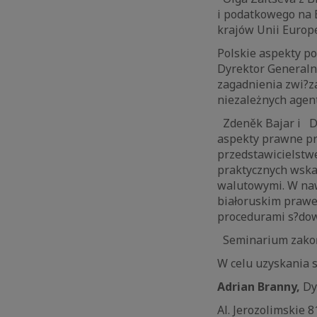
i podatkowego na 
krajów Unii Europe
Polskie aspekty p
Dyrektor General
zagadnienia zwi?z
niezależnych agen
Zdeněk Bajar i Dm
aspekty prawne pro
przedstawicielstwe
praktycznych wska
walutowymi. W naw
białoruskim prawe
procedurami s?do
Seminarium zakońc
W celu uzyskania s
Adrian Branny,
Dy
Al. Jerozolimskie 8