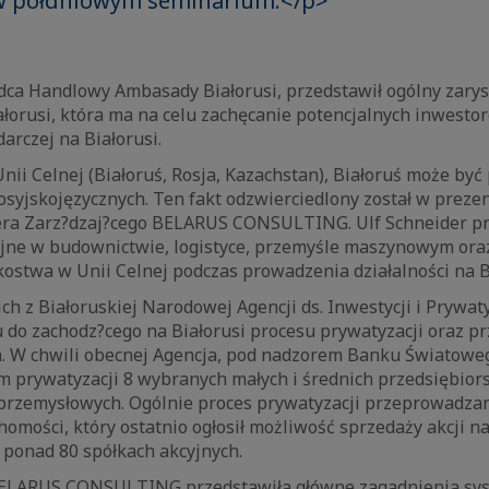
 w półdniowym seminarium.</p>
adca Handlowy Ambasady Białorusi, przedstawił ogólny zary
ałorusi, która ma na celu zachęcanie potencjalnych inwesto
arczej na Białorusi.
ii Celnej (Białoruś, Rosja, Kazachstan), Białoruś może być
syjskojęzycznych. Ten fakt odzwierciedlony został w prezen
era Zarz?dzaj?cego BELARUS CONSULTING. Ulf Schneider pr
yjne w budownictwie, logistyce, przemyśle maszynowym ora
kostwa w Unii Celnej podczas prowadzenia działalności na B
 z Białoruskiej Narodowej Agencji ds. Inwestycji i Prywaty
 do zachodz?cego na Białorusi procesu prywatyzacji oraz pr
nia. W chwili obecnej Agencja, pod nadzorem Banku Światow
m prywatyzacji 8 wybranych małych i średnich przedsiębio
przemysłowych. Ogólnie proces prywatyzacji przeprowadzan
homości, który ostatnio ogłosił możliwość sprzedaży akcji n
ponad 80 spółkach akcyjnych.
BELARUS CONSULTING przedstawiła główne zagadnienia sy