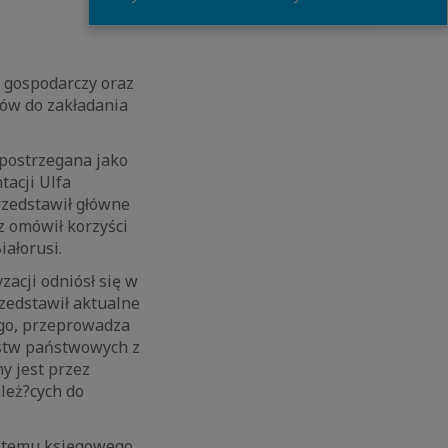
s gospodarczy oraz
rów do zakładania
 postrzegana jako
tacji Ulfa
zedstawił główne
z omówił korzyści
iałorusi.
zacji odniósł się w
zedstawił aktualne
ego, przeprowadza
rstw państwowych z
y jest przez
ależ?cych do
stemu księgowego