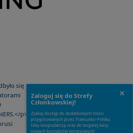
dbyło się
Close
zatorami
Zaloguj się do Strefy
Członkowskiej!
D
ERS.</p> <p
Zyskaj dostęp do dodatkowych treści
przygotowanych przez Francusko-Polską
orusi
Izbę Gospodarczą oraz do bogatej bazy
nowych kontaktów biznesowych!