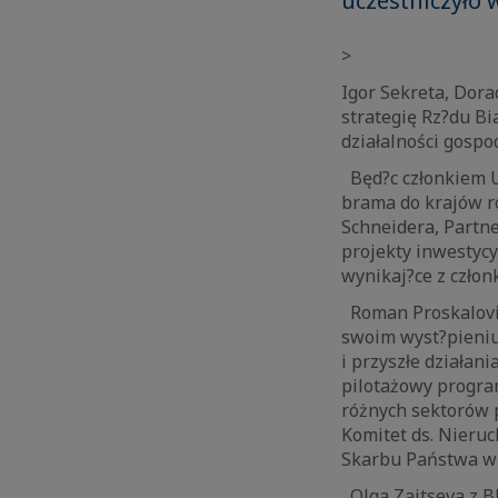
uczestniczyło
>
Igor Sekreta, Dor
strategię Rz?du Bi
działalności gospod
Będ?c członkiem Un
brama do krajów ro
Schneidera, Partn
projekty inwestyc
wynikaj?ce z człon
Roman Proskalovich
swoim wyst?pieniu
i przyszłe działa
pilotażowy progra
różnych sektorów 
Komitet ds. Nieruc
Skarbu Państwa w 
Olga Zaitseva z 