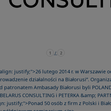
1
/
2
align: justify;">26 lutego 2014 r. w Warszawie o
owadzenie działalności na Białorusi”. Organi
od patronatem Ambasady Białorusi byli POLAN
BELARUS CONSULTING i PETERKA &amp; PARTN
gn: justify;">Ponad 50 osób z firm z Polski i Biał