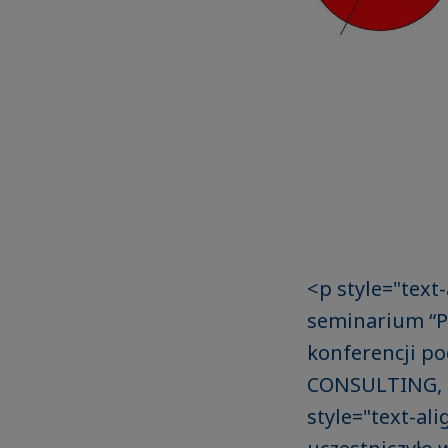
<p style="text-
seminarium “Pr
konferencji p
CONSULTING, 
style="text-ali