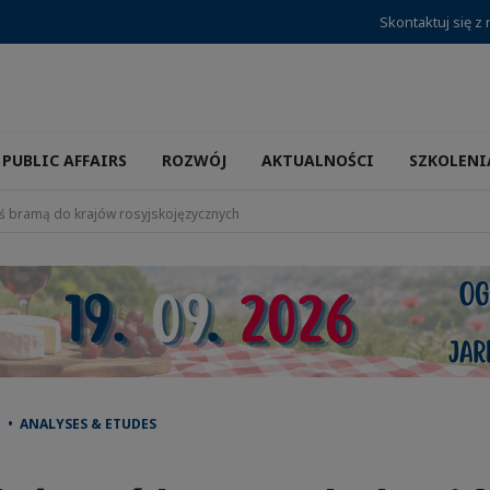
Skontaktuj się z
PUBLIC AFFAIRS
ROZWÓJ
AKTUALNOŚCI
SZKOLENI
uś bramą do krajów rosyjskojęzycznych
 • ANALYSES & ETUDES