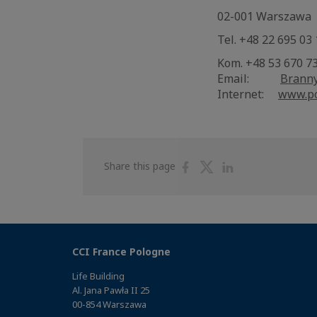
02-001 Warszawa
Tel. +48 22 695 03
Kom. +48 53 670 7
Email:
Branny
Internet:
www.po
Share
Share
Share
Share this page
on
on
on
Facebook
Twitter
Linkedin
CCI France Pologne
Life Building
Al. Jana Pawła II 25
00-854 Warszawa