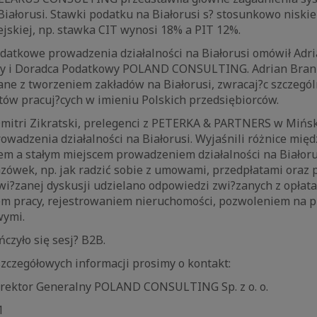
Białorusi. Stawki podatku na Białorusi s? stosunkowo nisk
jskiej, np. stawka CIT wynosi 18% a PIT 12%.
odatkowe prowadzenia działalności na Białorusi omówił Adr
ny i Doradca Podatkowy POLAND CONSULTING. Adrian Brann
ane z tworzeniem zakładów na Białorusi, zwracaj?c szczegó
tów pracuj?cych w imieniu Polskich przedsiębiorców.
itri Zikratski, prelegenci z PETERKA & PARTNERS w Mińsk
wadzenia działalności na Białorusi. Wyjaśnili różnice międ
m a stałym miejscem prowadzeniem działalności na Białorus
zówek, np. jak radzić sobie z umowami, przedpłatami oraz 
i?zanej dyskusji udzielano odpowiedzi zwi?zanych z opłata
m pracy, rejestrowaniem nieruchomości, pozwoleniem na p
wymi.
zyło się sesj? B2B.
zczegółowych informacji prosimy o kontakt:
rektor Generalny POLAND CONSULTING Sp. z o. o.
1