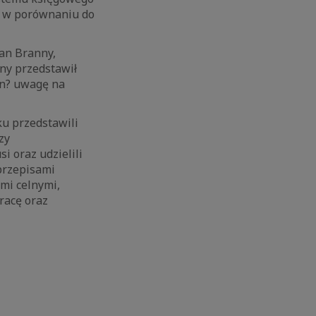
ie w porównaniu do
ian Branny,
y przedstawił
ln? uwagę na
u przedstawili
zy
i oraz udzielili
przepisami
mi celnymi,
racę oraz