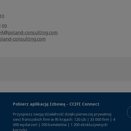
 10
3 00
A@poland-consulting.com
land-consulting.com
Pobierz aplikację Izbową - CCIFI Connect
Przyspiesz swoją działalność dzięki pierwszej prywatnej
sieci francuskich firm w 95 krajach: 120 izb | 33 000 firm | 4
000 wydarzeń | 300 komitetów | 1 200 ekskluzywnych
korzyści