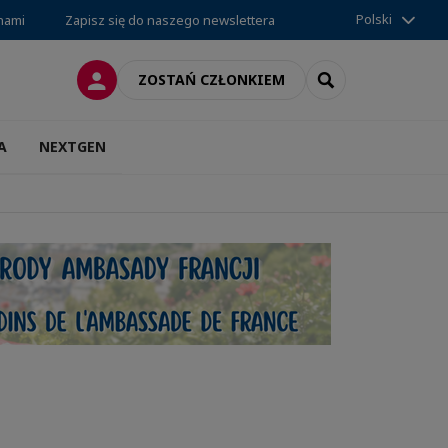
Polski
 nami
Zapisz się do naszego newslettera
LOGOWANIE
SEARCH
ZOSTAŃ CZŁONKIEM
A
NEXTGEN