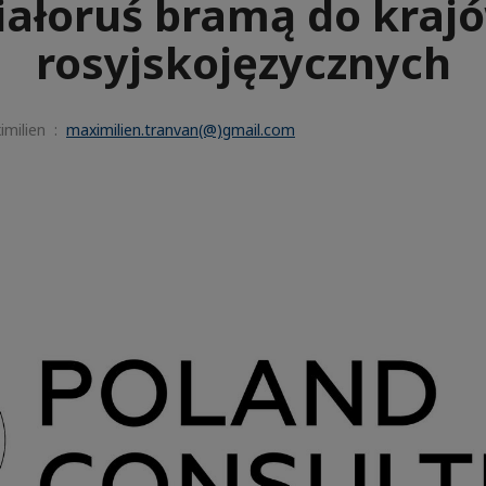
iałoruś bramą do kraj
rosyjskojęzycznych
imilien :
maximilien.tranvan(@)gmail.com
e
aïque