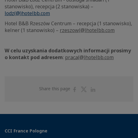
stanowisko), recepcja (2 stanowiska) –
lodz(@)hotelbb.com
Hotel B&B Rzeszów Centrum – recepcja (1 stanowisko),
kelner (1 stanowisko) –
rzeszow(@)hotelbb.com
W celu uzyskania dodatkowych informacji prosimy
o kontakt pod adresem
:
praca(@)hotelbb.com
Share
Share
Share
Share this page
on
on
on
Facebook
Twitter
Linkedin
CCI France Pologne