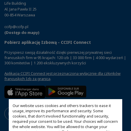
Life Building
Al. Jana Pawła II 25
00-854 Warszawa
ccifp@ccifp.pl
(Dostęp do mapy)
Pobierz aplikację Izbową - CCIFI Connect
Przyspiesz swoją działalność dzięki pierwszej prywatnej sieci
francuskich firm w 95 krajach: 120 izb | 33 000 firm | 4 000 wydarzeń |
300 komitetów | 1 200 ekskluzywnych korzyści
Aplikacja CCIFI Connect jest przeznaczona wyłącznie dla członków
francuskich Izb za granicą
.
Our website uses cookies and others trackers to ease it
usage, improve its performance and security. Some
cookies, that don't involved functionnality and security,
required your consent to be used. Your choices will concern
the whole website. You will be allowed to change your