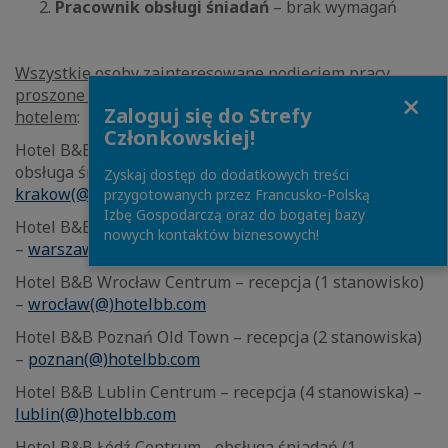
Pracownik obsługi śniadań
– brak wymagań
Wszystkie osoby zainteresowane podjęciem pracy,
Close
proszone są o kontakt mailowy bezpośrednio z danym
Zaloguj się do Strefy
hotelem
:
Członkowskiej!
Hotel B&B Kraków Centrum – recepcja (1 stanowisko),
obsługa śniadań (1 stanowisko) –
Zyskaj dostęp do dodatkowych treści
krakow(@)hotelbb.com
przygotowanych przez Francusko-Polską
Izbę Gospodarczą oraz do bogatej bazy
Hotel B&B Warszawa Okęcie – recepcja (2 stanowiska)
nowych kontaktów biznesowych!
–
warszawa.okecie(@)hotelbb.com
Hotel B&B Wrocław Centrum – recepcja (1 stanowisko)
–
wrocław(@)hotelbb.com
Hotel B&B Poznań Old Town – recepcja (2 stanowiska)
–
poznan(@)hotelbb.com
Hotel B&B Lublin Centrum – recepcja (4 stanowiska) –
lublin(@)hotelbb.com
Hotel B&B Łódź Centrum - obsługa śniadań (1