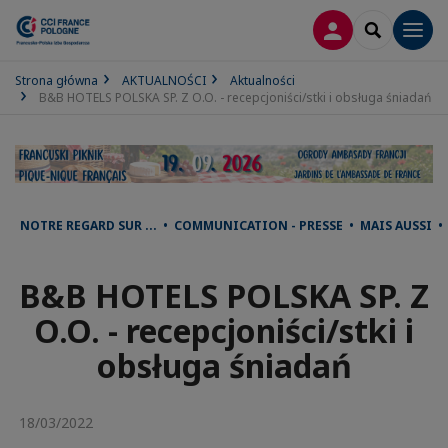
LOGOWANIE
SEARCH
Men
Strona główna
AKTUALNOŚCI
Aktualności
B&B HOTELS POLSKA SP. Z O.O. - recepcjoniści/stki i obsługa śniadań
NOTRE REGARD SUR ... • COMMUNICATION - PRESSE • MAIS AUSSI 
B&B HOTELS POLSKA SP. Z
O.O. - recepcjoniści/stki i
obsługa śniadań
18/03/2022