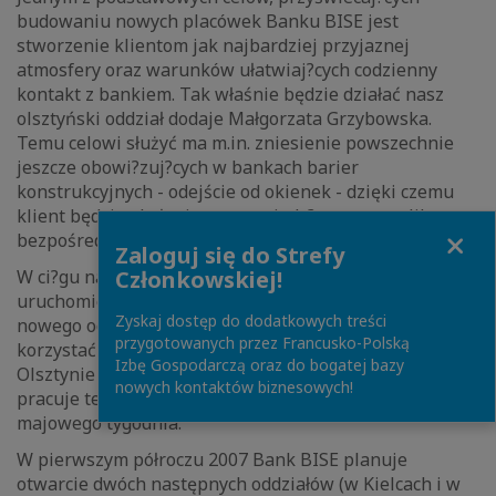
budowaniu nowych placówek Banku BISE jest
stworzenie klientom jak najbardziej przyjaznej
atmosfery oraz warunków ułatwiaj?cych codzienny
kontakt z bankiem. Tak właśnie będzie działać nasz
olsztyński oddział dodaje Małgorzata Grzybowska.
Temu celowi służyć ma m.in. zniesienie powszechnie
jeszcze obowi?zuj?cych w bankach barier
konstrukcyjnych - odejście od okienek - dzięki czemu
klient będzie obsługiwany na siedz?co, przy stoliku, w
Close
bezpośrednim kontakcie z pracownikiem banku.
Zaloguj się do Strefy
Członkowskiej!
W ci?gu najbliższych dni w oddziale zostanie
uruchomiony bankomat, a już dziś wszyscy klienci
Zyskaj dostęp do dodatkowych treści
nowego oddziału mog? też (za symboliczn? złotówkę)
przygotowanych przez Francusko-Polską
korzystać z sieci bankomatów BZ WBK. Oddział w
Izbę Gospodarczą oraz do bogatej bazy
Olsztynie (podobnie jak wszystkie placówki BISE)
nowych kontaktów biznesowych!
pracuje też w zwykłych godzinach podczas pierwszego,
majowego tygodnia.
W pierwszym półroczu 2007 Bank BISE planuje
otwarcie dwóch następnych oddziałów (w Kielcach i w