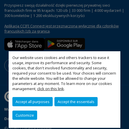
Przyspiesz swoją działalność dzięki pierwszej prywatnej sieci
francuskich firm w 95 krajach: 120 izb | 33 000 firm | 4 000 wydarzeń |
300 komitetów | 1 200 ekskluzywnych korzyści
Aplikacja CCIFI Connect jest przeznaczona wyłącznie dla członków
francuskich Izb za granicą
.
Our website uses cookies and others trackers to ease it
usage, improve its performance and security. Some
cookies, that don't involved functionnality and security,
required your consent to be used. Your choices will concern
the whole website. You will be allowed to change your
parameters at any moment. To learn more on our cookies
management,
click on this link
.
Accept all purposes
Accept the essentials
Mapa witryny
Polityka prywatności
Statut CCIFP
Customize
Dopasuj swoje ustawienia cookies
© 2026 CCI France Pologne