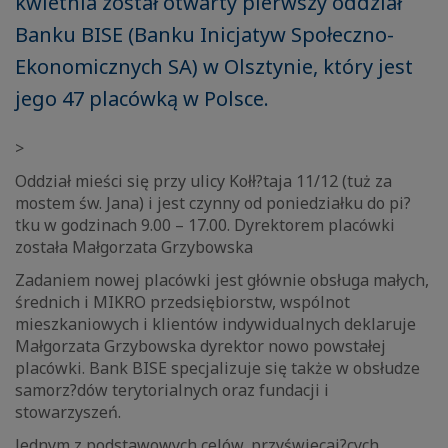
kwietnia został otwarty pierwszy oddział
Banku BISE (Banku Inicjatyw Społeczno-
Ekonomicznych SA) w Olsztynie, który jest
jego 47 placówką w Polsce.
>
Oddział mieści się przy ulicy Kołł?taja 11/12 (tuż za
mostem św. Jana) i jest czynny od poniedziałku do pi?
tku w godzinach 9.00 – 17.00. Dyrektorem placówki
została Małgorzata Grzybowska
Zadaniem nowej placówki jest głównie obsługa małych,
średnich i MIKRO przedsiębiorstw, wspólnot
mieszkaniowych i klientów indywidualnych deklaruje
Małgorzata Grzybowska dyrektor nowo powstałej
placówki. Bank BISE specjalizuje się także w obsłudze
samorz?dów terytorialnych oraz fundacji i
stowarzyszeń.
Jednym z podstawowych celów, przyświecaj?cych