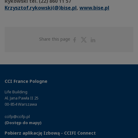
Rykowski tel. (22) 860 11 57
Krzysztof.rykowski(@)bise.pl
,
www.bise.pl
Share
Share
Share
Share this page
on
on
on
Facebook
Twitter
Linkedin
CCI France Pologne
Life Building
Al. Jana Pawła II 25
00-854 Warszawa
ccifp@ccifp.pl
(Dostęp do mapy)
Pobierz aplikację Izbową - CCIFI Connect