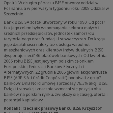
Opolu). W drugim półroczu BISE otworzy oddział w
Poznaniu, a w pierwszym tygodniu roku 2008 Oddział w
Szczecinie.
Bank BISE SA został utworzony w roku 1990. Od pocz?
tku jego celem było wspomaganie sektora małych i
średnich przedsiębiorstw, jednostek samorz?du
terytorialnego oraz fundacji i stowarzyszeń. Do kręgu
jego działalności należy też obsługa wspólnot
mieszkaniowych oraz klientów indywidualnych. BISE
dysponuje sieci? 46 placówek bankowych. Od kwietnia
2006 roku BISE jest jedynym polskim członkiem
Europejskiej Federacji Banków Etycznych i
Alternatywnych. 22 grudnia 2006 główni akcjonariusze
BISE (ARP S.A. i Crédit Coopératif) podpisali z grup?
bankow? DnB Nord umowę sprzedaży 76,3% akcji BISE.
Dzięki transakcji znacznie wzmocni się pozycja obu
banków na polskim rynku, zwiększy się zasięg, oferta i
potencjał kapitałowy.
Kontakt: rzecznik prasowy Banku BISE Krzysztof