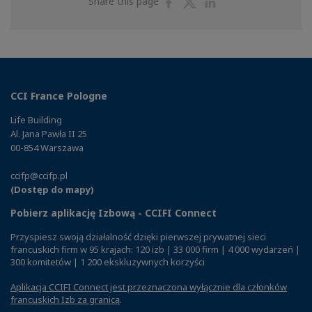
Share
Share
Share
Share this page
on
on
on
Facebook
Twitter
Linkedin
CCI France Pologne
Life Building
Al. Jana Pawła II 25
00-854 Warszawa
ccifp@ccifp.pl
(Dostęp do mapy)
Pobierz aplikację Izbową - CCIFI Connect
Przyspiesz swoją działalność dzięki pierwszej prywatnej sieci
francuskich firm w 95 krajach: 120 izb | 33 000 firm | 4 000 wydarzeń |
300 komitetów | 1 200 ekskluzywnych korzyści
Aplikacja CCIFI Connect jest przeznaczona wyłącznie dla członków
francuskich Izb za granicą
.