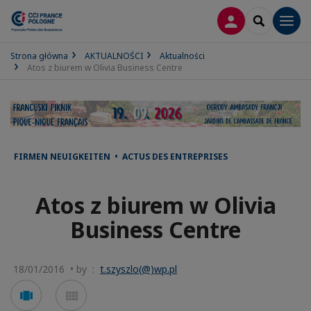
LOGOWANIE
SEARCH
Men
Strona główna
AKTUALNOŚCI
Aktualności
Atos z biurem w Olivia Business Centre
FIRMEN NEUIGKEITEN • ACTUS DES ENTREPRISES
Atos z biurem w Olivia
Business Centre
18/01/2016 • by :
t.szyszlo(@)wp.pl
Voir
Voir
en
en