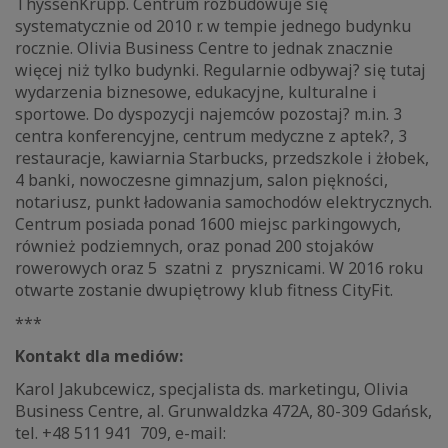
ThyssenKrupp. Centrum rozbudowuje się
systematycznie od 2010 r. w tempie jednego budynku
rocznie. Olivia Business Centre to jednak znacznie
więcej niż tylko budynki. Regularnie odbywaj? się tutaj
wydarzenia biznesowe, edukacyjne, kulturalne i
sportowe. Do dyspozycji najemców pozostaj? m.in. 3
centra konferencyjne, centrum medyczne z aptek?, 3
restauracje, kawiarnia Starbucks, przedszkole i żłobek,
4 banki, nowoczesne gimnazjum, salon piękności,
notariusz, punkt ładowania samochodów elektrycznych.
Centrum posiada ponad 1600 miejsc parkingowych,
również podziemnych, oraz ponad 200 stojaków
rowerowych oraz 5 szatni z prysznicami. W 2016 roku
otwarte zostanie dwupiętrowy klub fitness CityFit.
***
Kontakt dla mediów:
Karol Jakubcewicz, specjalista ds. marketingu, Olivia
Business Centre, al. Grunwaldzka 472A, 80-309 Gdańsk,
tel. +48 511 941 709, e-mail: