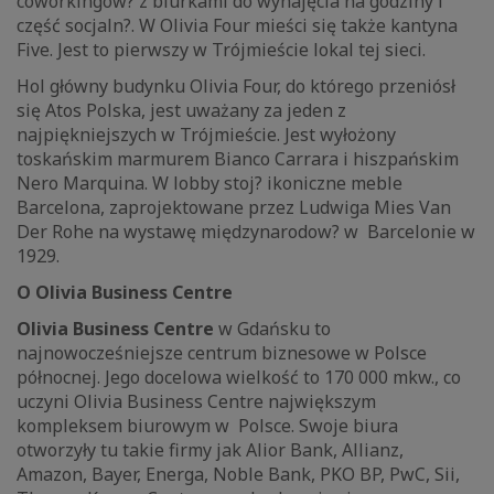
coworkingow? z biurkami do wynajęcia na godziny i
część socjaln?. W Olivia Four mieści się także kantyna
Five. Jest to pierwszy w Trójmieście lokal tej sieci.
Hol główny budynku Olivia Four, do którego przeniósł
się Atos Polska, jest uważany za jeden z
najpiękniejszych w Trójmieście. Jest wyłożony
toskańskim marmurem Bianco Carrara i hiszpańskim
Nero Marquina. W lobby stoj? ikoniczne meble
Barcelona, zaprojektowane przez Ludwiga Mies Van
Der Rohe na wystawę międzynarodow? w Barcelonie w
1929.
O Olivia Business Centre
Olivia Business Centre
w Gdańsku to
najnowocześniejsze centrum biznesowe w Polsce
północnej. Jego docelowa wielkość to 170 000 mkw., co
uczyni Olivia Business Centre największym
kompleksem biurowym w Polsce. Swoje biura
otworzyły tu takie firmy jak Alior Bank, Allianz,
Amazon, Bayer, Energa, Noble Bank, PKO BP, PwC, Sii,