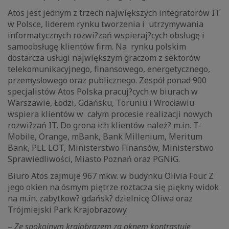
Atos jest jednym z trzech największych integratorów IT
w Polsce, liderem rynku tworzenia i utrzymywania
informatycznych rozwi?zań wspieraj?cych obsługę i
samoobsługę klientów firm. Na rynku polskim
dostarcza usługi największym graczom z sektorów
telekomunikacyjnego, finansowego, energetycznego,
przemysłowego oraz publicznego. Zespół ponad 900
specjalistów Atos Polska pracuj?cych w biurach w
Warszawie, Łodzi, Gdańsku, Toruniu i Wrocławiu
wspiera klientów w całym procesie realizacji nowych
rozwi?zań IT. Do grona ich klientów należ? m.in. T-
Mobile, Orange, mBank, Bank Millenium, Meritum
Bank, PLL LOT, Ministerstwo Finansów, Ministerstwo
Sprawiedliwości, Miasto Poznań oraz PGNiG.
Biuro Atos zajmuje 967 mkw. w budynku Olivia Four. Z
jego okien na ósmym piętrze roztacza się piękny widok
na m.in. zabytkow? gdańsk? dzielnicę Oliwa oraz
Trójmiejski Park Krajobrazowy.
–
Ze spokojnym krajobrazem za oknem kontrastuje