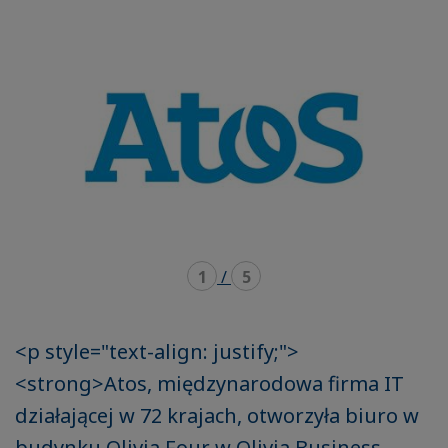
mode
mode
carousel
mosaïque
1
/
5
<p style="text-align: justify;">
<strong>Atos, międzynarodowa firma IT
działającej w 72 krajach, otworzyła biuro w
budynku Olivia Four w Olivia Business