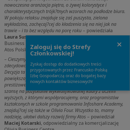
nowoczesna aranżacja piętra, o żywej kolorystyce i
charakterystycznych trójk?tnych wzorach na podłodze biura.
W pokoju relaksu znajduje się zaś puszysta, zielona
wykładzina, zachęcaj?cej do kładzenia się na niej jak na
trawie – i to bez względu na porę roku
– powiedziała
Laura Susmarska
, Senior Project Manager w Olivia
Close
Business Centre, odpowiedzialna za aranżację biura
Zaloguj się do Strefy
Atos Polska w Olivia Four.
Członkowskiej!
– Cieszymy się, że trójmiejski oddział Atos rośnie i
Zyskaj dostęp do dodatkowych treści
zdecydował się przeprowadzić do Olivia Business Centre.
przygotowanych przez Francusko-Polską
Decyzja ta umożliwia z jednej strony dostęp do stale
Izbę Gospodarczą oraz do bogatej bazy
powiększaj?cej się powierzchni naszego centrum oraz
nowych kontaktów biznesowych!
prestiżowego otoczenia biznesowego. Z drugiej – daje
szansę na pozyskanie wykwalifikowanej kadry z uczelni
wyższych, z którymi współpracujemy, oraz programistów
kształconych w szkole programowania Infoshare Academy,
znajduj?cej się także w Olivia Four. Wszystko to, mamy
nadzieję, ułatwi dalszy rozwój firmy Atos
– powiedział
Maciej Kotarski
, odpowiedzialny za komercjalizację
Olivia Business Centre.