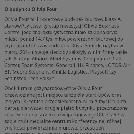
O budynku Olivia Four
Olivia Four to 11-piętrowy budynek biurowy klasy A,
stanowi?cy czwarty etap inwestycji Olivia Business
Centre. Jego charakterystyczna biało-szklana bryła
mieści ponad 14,7 tys. mkw. powierzchni biurowej do
wynajęcia. Od czasu oddania Olivia Four do użytku w
marcu 2014 r. swoje siedziby założyły w nim firmy takie
jak: Acxiom, Allianz, Alnet Systems, Competence Call
Center, Epam Systems, Generali, HK Finance, LOTOS-Air
BP, Moore Stephens, Omida Logistics, Playsoft czy
Schibsted Tech Polska.
Obok firm międzynarodowych w Olivia Four
przewidziane jest miejsce także dla start-upów oraz
małych i średnich przedsiębiorstw. M.in. z myśl? o nich
parter, pierwsze i drugie piętro budynku przeznaczone
zostało na przestrzeń rozwoju innowacji O4, ł?cz?c? w
sobie multimedialne centrum konferencyjne, różnej
wielkości powierzchnie biurowe, przestrzeń