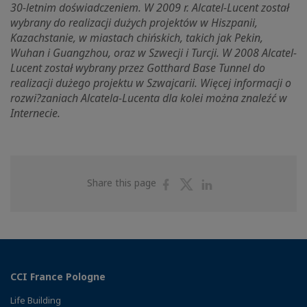
30-letnim doświadczeniem. W 2009 r. Alcatel-Lucent został
wybrany do realizacji dużych projektów w Hiszpanii,
Kazachstanie, w miastach chińskich, takich jak Pekin,
Wuhan i Guangzhou, oraz w Szwecji i Turcji. W 2008 Alcatel-
Lucent został wybrany przez Gotthard Base Tunnel do
realizacji dużego projektu w Szwajcarii. Więcej informacji o
rozwi?zaniach Alcatela-Lucenta dla kolei można znaleźć w
Internecie.
Share
Share
Share
Share this page
on
on
on
Facebook
Twitter
Linkedin
CCI France Pologne
Life Building