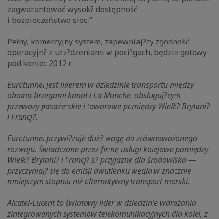
zagwarantować wysok? dostępność
i bezpieczeństwo sieci”.
Pełny, komercyjny system, zapewniaj?cy zgodność
operacyjn? z urz?dzeniami w poci?gach, będzie gotowy
pod koniec 2012 r.
Eurotunnel jest liderem w dziedzinie transportu między
oboma brzegami kanału La Manche, obsługuj?cym
przewozy pasażerskie i towarowe pomiędzy Wielk? Brytani?
i Francj?.
Eurotunnel przywi?zuje duż? wagę do zrównoważonego
rozwoju. Świadczone przez firmę usługi kolejowe pomiędzy
Wielk? Brytani? i Francj? s? przyjazne dla środowiska —
przyczyniaj? się do emisji dwutlenku węgla w znacznie
mniejszym stopniu niż alternatywny transport morski.
Alcatel-Lucent to światowy lider w dziedzinie wdrażania
zintegrowanych systemów telekomunikacyjnych dla kolei, z