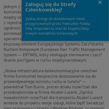
Zaloguj się do Strefy
Jednym z ważnych zastosowań nowego systemu będzie
Członkowskiej!
komunikacja radiowa tor-poci?g, zapewniaj?ca ł?czność
między centrum sterowania ruchem a maszynist? (wraz
Zyskaj dostęp do dodatkowych treści
z rejestracj?). Istotne znaczenie dla projektu ma
przygotowanych przez Francusko-Polską
zgodność operacyjna zapewniana przez system GSM-R,
Izbę Gospodarczą oraz do bogatej bazy
ponieważ Eurotunnel komunikuje się z różnymi
nowych kontaktów biznesowych!
operatorami kolei i wieloma krajami. GSM-R to
kluczowy element Europejskiego Systemu Zarz?dzania
Ruchem Kolejowym (European Rail Traffic Management
System — ERTMS), który obsługuje sterowanie i zarz?
dzanie poci?gami w ruchu międzynarodowym.
„Nowa infrastruktura telekomunikacyjna umożliwi
firmie Eurotunnel bezpieczne dostosowanie się do
przewidywanego wzrostu ruchu w tunelu” —
powiedział Tom Burns, prezes działu rozwi?zań dla
przedsiębiorstw w firmie Alcatel-Lucent. „Oprócz
nowatorskich rozwi?zań dla transportu Alcatel-Lucent
wniesie do projektu swoje usługi, które będ? świadczyć
nasi pracownicy z Francji i Wielkiej Brytanii, co pozwoli