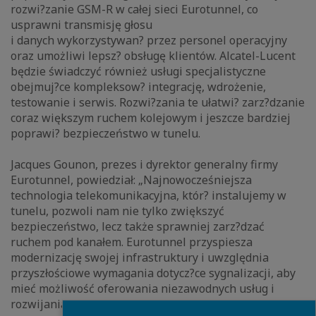
rozwi?zanie GSM-R w całej sieci Eurotunnel, co
usprawni transmisję głosu
i danych wykorzystywan? przez personel operacyjny
oraz umożliwi lepsz? obsługę klientów. Alcatel-Lucent
będzie świadczyć również usługi specjalistyczne
obejmuj?ce kompleksow? integrację, wdrożenie,
testowanie i serwis. Rozwi?zania te ułatwi? zarz?dzanie
coraz większym ruchem kolejowym i jeszcze bardziej
poprawi? bezpieczeństwo w tunelu.
Jacques Gounon, prezes i dyrektor generalny firmy
Eurotunnel, powiedział: „Najnowocześniejsza
technologia telekomunikacyjna, któr? instalujemy w
tunelu, pozwoli nam nie tylko zwiększyć
bezpieczeństwo, lecz także sprawniej zarz?dzać
ruchem pod kanałem. Eurotunnel przyspiesza
modernizację swojej infrastruktury i uwzględnia
przyszłościowe wymagania dotycz?ce sygnalizacji, aby
mieć możliwość oferowania niezawodnych usług i
rozwijania się na miarę nowoczesnej Europy”.
Close