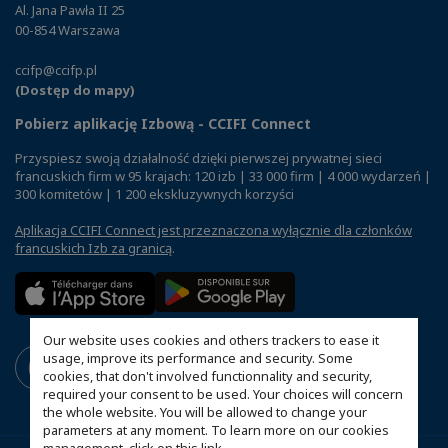
Al. Jana Pawła II 25
00-854 Warszawa
ccifp@ccifp.pl
(Dostęp do mapy)
Pobierz aplikację Izbową - CCIFI Connect
Przyspiesz swoją działalność dzięki pierwszej prywatnej sieci
francuskich firm w 95 krajach: 120 izb | 33 000 firm | 4 000 wydarzeń |
300 komitetów | 1 200 ekskluzywnych korzyści
Aplikacja CCIFI Connect jest przeznaczona wyłącznie dla członków
francuskich Izb za granicą
.
Our website uses cookies and others trackers to ease it
usage, improve its performance and security. Some
cookies, that don't involved functionnality and security,
required your consent to be used. Your choices will concern
the whole website. You will be allowed to change your
parameters at any moment. To learn more on our cookies