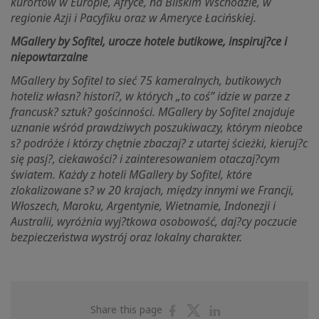
kurortów w Europie, Afryce, na Bliskim Wschodzie, w
regionie Azji i Pacyfiku oraz w Ameryce Łacińskiej.
MGallery by Sofitel, urocze hotele butikowe, inspiruj?ce i
niepowtarzalne
MGallery by Sofitel to sieć 75 kameralnych, butikowych
hoteliz własn? histori?, w których „to coś” idzie w parze z
francusk? sztuk? gościnności. MGallery by Sofitel znajduje
uznanie wśród prawdziwych poszukiwaczy, którym nieobce
s? podróże i którzy chętnie zbaczaj? z utartej ścieżki, kieruj?c
się pasj?, ciekawości? i zainteresowaniem otaczaj?cym
światem. Każdy z hoteli MGallery by Sofitel, które
zlokalizowane s? w 20 krajach, między innymi we Francji,
Włoszech, Maroku, Argentynie, Wietnamie, Indonezji i
Australii, wyróżnia wyj?tkowa osobowość, daj?cy poczucie
bezpieczeństwa wystrój oraz lokalny charakter.
Share
Share
Share
Share this page