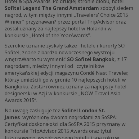
Hotel & Spa Awards. Po drugiej stronie globu, hotel
Sofitel Legend The Grand Amsterdam
zdobył siedem
nagród, w tym między innymi „Travelers’ Choice 2015
Winner” przyznawan? przez portal TripAdvisor oraz
został uznany za najlepszy hotel w Holandii w
konkursie „Hotel of the YearAwards”.
Szerokie uznanie zyskały także hotele i kurorty SO
Sofitel, znane z bardzo nowoczesnego wystroju
wnętrz.Warto tu wymienić
SO Sofitel Bangkok,
z 17
nagrodami, między innymi od czytelników
amerykańskiej edycji magazynu Condé Nast Traveler,
którzy umieścili go w gronie 10 najlepszych hoteli w
Bangkoku. Został również uznany za najlepszy hotel
designerski w Azji w konkursie „NOW Travel Asia
Awards 2015”.
Na uwagę zasługuje też
Sofitel London St.
James
wyróżniony dwoma nagrodami za SoSPA:
Certyfikat doskonałości dla SoSPA 2015 przyznany w
konkursie TripAdvisor 2015 Awards oraz tytuł
luksusowego, współczesnego hotelu i spa roku w