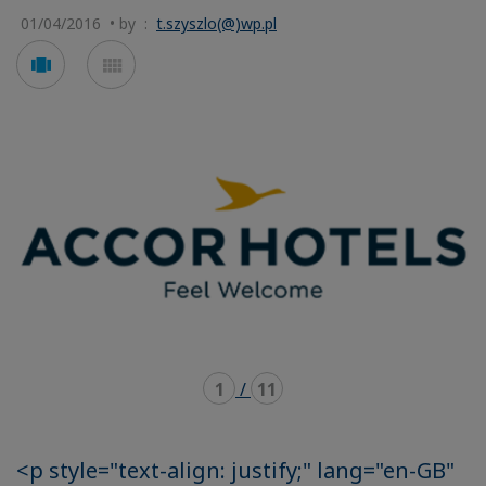
01/04/2016 • by :
t.szyszlo(@)wp.pl
Voir
Voir
en
en
mode
mode
carousel
mosaïque
1
/
11
<p style="text-align: justify;" lang="en-GB"