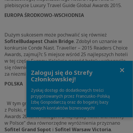
plebiscycie Luxury Travel Guide Global Awards 2015.
EUROPA ŚRODKOWO-WSCHODNIA
Dużym sukcesem może pochwalić się również
SofitelBudapest Chain Bridge
. Zdobył on uznanie w
konkursie Conde Nast. Traveller – 2015 Readers Choice
Awards, zajmuj?c 5 miejsce wśród 25 najlepszych hoteli
w tej części Europy. Kolekcja nagród hotelu wzbogaciła
Close
się również o Trip Advisor 2015 Certificate of Exellence
Zaloguj się do Strefy
za niezmiennie świetne recenzje podróżnych.
Członkowskiej!
POLSKA
Zyskaj dostęp do dodatkowych treści
przygotowanych przez Francusko-Polską
Izbę Gospodarczą oraz do bogatej bazy
W tym gronie znalazły się też dwa hotele marki Sofitel
nowych kontaktów biznesowych!
z Polski, nagrodzone w plebiscycie Business Traveller
Awards 2015. W kategorii „Najlepszy hotel biznesowy
w Polsce” dwa równorzędne wyróżnienia przyznano
Sofitel Grand Sopot
i
Sofitel Warsaw Victoria
.