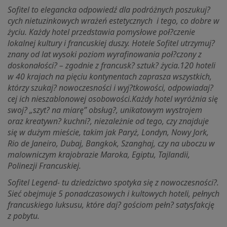
Sofitel to elegancka odpowiedź dla podróżnych poszukuj?
cych nietuzinkowych wrażeń estetycznych i tego, co dobre w
życiu. Każdy hotel przedstawia pomysłowe poł?czenie
lokalnej kultury i francuskiej duszy. Hotele Sofitel utrzymuj?
znany od lat wysoki poziom wyrafinowania poł?czony z
doskonałości? – zgodnie z francusk? sztuk? życia.
120
hoteli
w 40 krajach na pięciu kontynentach zaprasza wszystkich,
którzy szukaj? nowoczesności i wyj?tkowości, odpowiadaj?
cej ich nieszablonowej osobowości.Każdy hotel wyróżnia się
swoj? „szyt? na miarę” obsług?, unikatowym wystrojem
oraz kreatywn? kuchni?, niezależnie od tego, czy znajduje
się w dużym mieście, takim jak Paryż, Londyn, Nowy Jork,
Rio de Janeiro, Dubaj, Bangkok, Szanghaj, czy na uboczu w
malowniczym krajobrazie Maroka, Egiptu, Tajlandii,
Polinezji Francuskiej.
Sofitel Legend
- tu dziedzictwo spotyka się z nowoczesności?.
Sieć obejmuje 5 ponadczasowych i kultowych hoteli, pełnych
francuskiego luksusu, które daj? gościom pełn? satysfakcję
z pobytu.