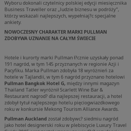
Wyboru dokonali czytelnicy polskiej edycji miesięcznika
Business Traveller oraz „ludzie biznesu w podróży”,
którzy wskazali najlepszych, wypełniaj?c specjalne
ankiety.
NOWOCZESNY CHARAKTER MARKI PULLMAN
ZDOBYWA UZNANIE NA CAŁYM ŚWIECIE
Hotele i kurorty marki Pullman ł?cznie uzyskały ponad
191 nagród, w tym 145 przyznanych w regionie Azji i
Pacyfiku. Marka Pullman zdobyła 18 wyróżnień za
hotele w Tajlandii, w tym 6 nagród przyznano hotelowi
Pullman Bangkok Hotel G
,
między innymi magazyn
Thailand Tatler wyróżnił Scarlett Wine Bar &
Restaurant nagrod? dla najlepszej restauracji, a hotel
zdobył tytuł najlepszego hotelu pięciogwiazdkowego
roku w konkursie Mekong Tourism Alliance Awards.
Pullman Auckland
został zdobywc? siedmiu nagród
jako hotel designerski roku w plebiscycie Luxury Travel