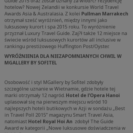
Guide 2015 oraz został uznany za wiod?c? rezydencję
hotelow? Nowej Zelandii w konkursie World Travel
Awards Asia & Australasia. Z kolei
Pullman Marrakech
otrzymał sześć wyróżnień, między innymi jako
luksusowy kurort i spa 2015 roku. To wyróżnienie
przyznał Luxury Travel Guide. Zaj?ł także 12 miejsce na
świecie wśród luksusowych kurortów all inclusive w
rankingu prestiżowego Huffington Post/Oyster.
WYRÓŻNIENIA DLA NIEZAPOMNIANYCH CHWIL W
MGALLERY BY SOFITEL
Osobowość i styl MGallery by Sofitel zdobyły
szczególne uznanie w Wietnamie, gdzie hotele tej
marki otrzymały 12 nagród.
Hotel de l’Opera Hanoi
uplasował się na pierwszym miejscu wśród 10
najlepszych hoteli butikowych w Azji w sondażu „Best
in Travel Poll 2015” magazynu Smart Travel Asia,
natomiast
Hotel Royal Hoi An
zdobył The Guide
Award w kategorii „Nowe luksusowe doświadczenia w