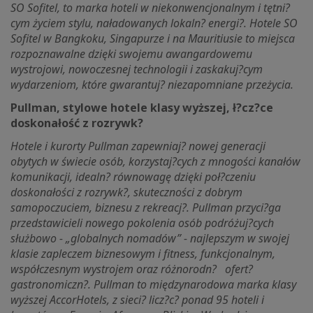
SO Sofitel
, to marka hoteli w niekonwencjonalnym i tętni?
cym życiem stylu, naładowanych lokaln? energi?. Hotele SO
Sofitel w Bangkoku, Singapurze i na Mauritiusie to miejsca
rozpoznawalne dzięki swojemu awangardowemu
wystrojowi, nowoczesnej technologii i zaskakuj?cym
wydarzeniom, które gwarantuj? niezapomniane przeżycia.
Pullman, stylowe hotele klasy wyższej, ł?cz?ce
doskonałość z rozrywk?
Hotele i kurorty Pullman zapewniaj? nowej generacji
obytych w świecie osób, korzystaj?cych z mnogości kanałów
komunikacji, idealn? równowagę dzięki poł?czeniu
doskonałości z rozrywk?, skuteczności z dobrym
samopoczuciem, biznesu z rekreacj?. Pullman przyci?ga
przedstawicieli nowego pokolenia osób podróżuj?cych
służbowo - „globalnych nomadów” - najlepszym w swojej
klasie zapleczem biznesowym i fitness, funkcjonalnym,
współczesnym wystrojem oraz różnorodn? ofert?
gastronomiczn?. Pullman to międzynarodowa marka klasy
wyższej AccorHotels, z sieci? licz?c? ponad 95 hoteli i