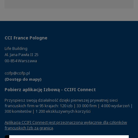
on
on
on
Facebook
Twitter
Linkedin
CCI France Pologne
Life Building
Al. Jana Pawła II 25
00-854 Warszawa
ccifp@ccifp.pl
(Dostęp do mapy)
Pobierz aplikację Izbową - CCIFI Connect
Przyspiesz swoją działalność dzięki pierwszej prywatnej sieci
francuskich firm w 95 krajach: 120 izb | 33 000 firm | 4 000 wydarzeń |
300 komitetów | 1 200 ekskluzywnych korzyści
Aplikacja CCIFI Connect jest przeznaczona wyłącznie dla członków
francuskich Izb za granicą
.