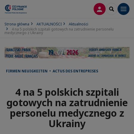
LOGOWANIE
SEARCH
Men
Strona główna
AKTUALNOŚCI
Aktualności
4 na 5 polskich szpitali gotowych na zatrudnienie personelu
medycznego z Ukrainy
FIRMEN NEUIGKEITEN • ACTUS DES ENTREPRISES
4 na 5 polskich szpitali
gotowych na zatrudnienie
personelu medycznego z
Ukrainy