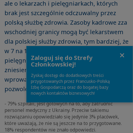
ale o lekarzach i pielęgniarkach, których
brak jest szczególnie odczuwalny przez
polską służbę zdrowia. Zasoby kadrowe zza
wschodniej granicy mogą być lekarstwem
dla polskiej służby zdrowia, tym bardziej, że
w 7 na 10 polskich szpitali brakuje
Close
Zaloguj się do Strefy
pielęgniarek i lekarzy. Warunkiem jest
Członkowskiej!
zniesienie barier administracyjnych i
Zyskaj dostęp do dodatkowych treści
wprowadzenie ułatwień w uzyskaniu
przygotowanych przez Francusko-Polską
Izbę Gospodarczą oraz do bogatej bazy
pozwolenia na pracę.
nowych kontaktów biznesowych!
- 79% szpitali, jest gotowych na to, aby zatrudnić
personel medyczny z Ukrainy. Przeciw takiemu
rozwiązaniu opowiedziało się jedynie 3% placówek,
które uważają, że nie są jeszcze na to przygotowane.
18% respondentów nie znało odpowiedzi.