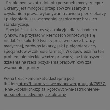
- Problemem w zatrudnieniu personelu medycznego z
Ukrainy jest mnogość przepisów związanych z
uzyskaniem prawa wykonywania zawodu przez lekarzy
i pielęgniarki zza wschodniej granicy oraz brak ich
standaryzacji.
- Specjaliści z Ukrainy są atrakcyjni dla zachodnich
rynków, na przykład w Niemczech odnotowuje się
niedobór około 100 tysięcy pracowników z branży
medycznej, zarówno lekarzy, jak i pielęgniarek czy
specjalistów w zakresie farmacji. W odpowiedzi na ten
problem niemieckie władze prowadzą już intensywne
działania na rzecz pozyskania pracowników zza
wschodniej granicy.
Pełna treść komunikatu dostępna pod
linkiem:
http://biuroprasowe.manpowergroup.pl/76537-
4-na-5-polskich-szpitali-gotowych-na-zatrudnienie-
personelu-medycznego-z-ukrainy