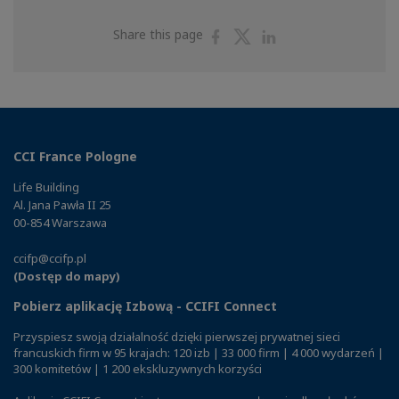
Share
Share
Share
Share this page
on
on
on
Facebook
Twitter
Linkedin
CCI France Pologne
Life Building
Al. Jana Pawła II 25
00-854 Warszawa
ccifp@ccifp.pl
(Dostęp do mapy)
Pobierz aplikację Izbową - CCIFI Connect
Przyspiesz swoją działalność dzięki pierwszej prywatnej sieci
francuskich firm w 95 krajach: 120 izb | 33 000 firm | 4 000 wydarzeń |
300 komitetów | 1 200 ekskluzywnych korzyści