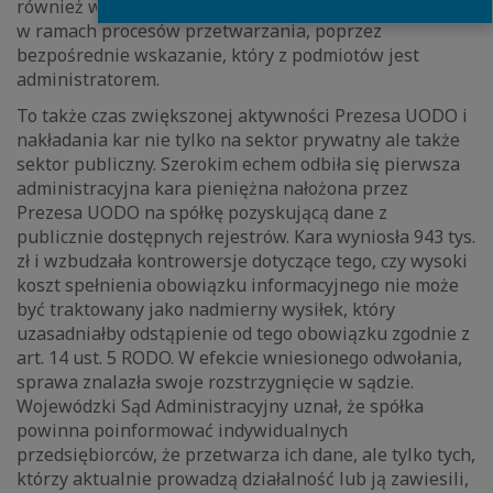
również wiele rozstrzygnięć dotyczących określenia ról
w ramach procesów przetwarzania, poprzez
bezpośrednie wskazanie, który z podmiotów jest
administratorem.
To także czas zwiększonej aktywności Prezesa UODO i
nakładania kar nie tylko na sektor prywatny ale także
sektor publiczny. Szerokim echem odbiła się pierwsza
administracyjna kara pieniężna nałożona przez
Prezesa UODO na spółkę pozyskującą dane z
publicznie dostępnych rejestrów. Kara wyniosła 943 tys.
zł i wzbudzała kontrowersje dotyczące tego, czy wysoki
koszt spełnienia obowiązku informacyjnego nie może
być traktowany jako nadmierny wysiłek, który
uzasadniałby odstąpienie od tego obowiązku zgodnie z
art. 14 ust. 5 RODO. W efekcie wniesionego odwołania,
sprawa znalazła swoje rozstrzygnięcie w sądzie.
Wojewódzki Sąd Administracyjny uznał, że spółka
powinna poinformować indywidualnych
przedsiębiorców, że przetwarza ich dane, ale tylko tych,
którzy aktualnie prowadzą działalność lub ją zawiesili,