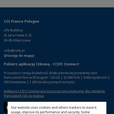
CCI France Pologne
Life Building
Al. Jana Pawła II 25
00-854 Warszawa
ccifp@ccifp.pl
(Dostęp do mapy)
Pobierz aplikację Izbową - CCIFI Connect
Przyspiesz swoją działalność dzięki pierwszej prywatnej sieci
francuskich firm w 95 krajach: 120 izb | 33 000 firm | 4 000 wydarzeń |
300 komitetów | 1 200 ekskluzywnych korzyści
Aplikacja CCIFI Connect jest przeznaczona wyłącznie dla członków
francuskich Izb za granicą
.
Our website uses cookies and others trackers to ease it
usage, improve its performance and security. Some