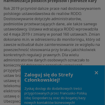
Harmonizacja polskich przepisów i pierwsze kary
Rok 2019 przyniósł dalsze prace nad dostosowywaniem
polskiego ustawodawstwa do realiów RODO.
Dostosowywanie dotyczyło administratorów,
podmiotów przetwarzających dane, ale także samego
ustawodawcy. Ustawa wdrażająca RODO wprowadziła
od 4 maja 2019 r. zmiany w ponad 160 ustawach. Zmian
dokonano m.in. w odniesieniu do monitoringu, który od
zawsze wzbudzał duże zainteresowanie ze względu na
powszechność stosowania przy braku jakichkolwiek
konkretnych regulacji prawnych. Dla wielu
administratorów danych osobowych oznaczało to
konieczność dokonania przeglądu rozwiązań
Close
przyjętych rok wcześniej. Ustawa nowelizowała szereg
Zaloguj się do Strefy
ustaw branżowych, przede wszystkim Kodeks pracy,
Członkowskiej!
ustawę o ZFŚS, prawo bankowe, prawo
telekomunikacyjne, ustawę o świadczeniu usług drogą
Zyskaj dostęp do dodatkowych treści
elektroniczną, ustawę o prawach konsumenta, czy
przygotowanych przez Francusko-Polską
ustawę o emeryturach i rentach z Funduszu
Izbę Gospodarczą oraz do bogatej bazy
Ubezpieczeń Społecznych. Nowe przepisy przyniosły
nowych kontaktów biznesowych!