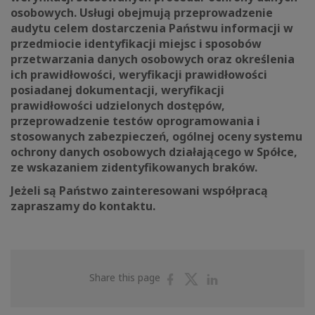
osobowych. Usługi obejmują przeprowadzenie
audytu celem dostarczenia Państwu informacji w
przedmiocie identyfikacji miejsc i sposobów
przetwarzania danych osobowych oraz określenia
ich prawidłowości, weryfikacji prawidłowości
posiadanej dokumentacji, weryfikacji
prawidłowości udzielonych dostępów,
przeprowadzenie testów oprogramowania i
stosowanych zabezpieczeń, ogólnej oceny systemu
ochrony danych osobowych działającego w Spółce,
ze wskazaniem zidentyfikowanych braków.
Jeżeli są Państwo zainteresowani współpracą
zapraszamy do kontaktu.
Share
Share
Share
Share this page
on
on
on
Facebook
Twitter
Linkedin