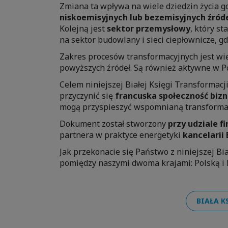
Zmiana ta wpływa na wiele dziedzin życia go
niskoemisyjnych lub bezemisyjnych źróde
Kolejną jest
sektor przemysłowy
, który s
na sektor budowlany i sieci ciepłownicze, 
Zakres procesów transformacyjnych jest wię
powyższych źródeł. Są również
aktywne w Po
Celem
niniejszej Białej Księgi Transformacj
przyczynić się
francuska społeczność biz
mogą przyspieszyć wspomnianą transforma
Dokument został stworzony
przy udziale f
partnera w praktyce energetyki
kancelarii 
Jak przekonacie się Państwo
z niniejszej B
pomiędzy naszymi dwoma krajami: Polską i F
BIAŁA K