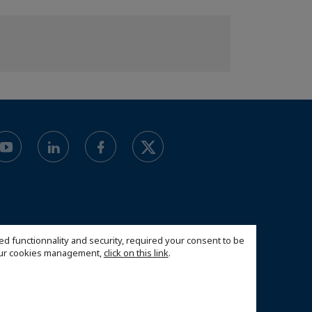
ed functionnality and security, required your consent to be
 our cookies management,
click on this link
.