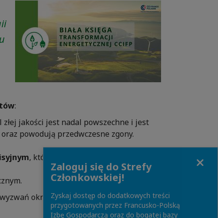
ii
ku
któw
:
łej jakości jest nadal powszechne i jest
j oraz powodują przedwczesne zgony.
Close
isyjnym
, który musi opierać się na
Zaloguj się do Strefy
Członkowskiej!
cznym.
Zyskaj dostęp do dodatkowych treści
h wyzwań określa
cele
przygotowanych przez Francusko-Polską
Izbę Gospodarczą oraz do bogatej bazy