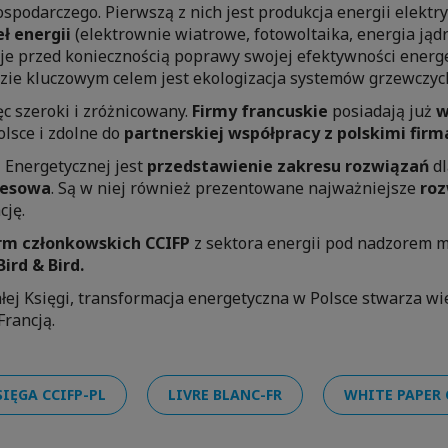
spodarczego. Pierwszą z nich jest produkcja energii elektryc
ł energii
(elektrownie wiatrowe, fotowoltaika, energia jądr
taje przed koniecznością poprawy swojej efektywności ener
gdzie kluczowym celem jest ekologizacja systemów grzewczyc
c szeroki i zróżnicowany.
Firmy francuskie
posiadają już
w
lsce i zdolne do
partnerskiej współpracy z polskimi firm
i Energetycznej jest
przedstawienie zakresu rozwiązań
dl
nesowa
. Są w niej również prezentowane najważniejsze
roz
cję.
irm członkowskich CCIFP
z sektora energii pod nadzorem 
Bird & Bird.
iałej Księgi, transformacja energetyczna w Polsce stwarza w
rancją.
SIĘGA CCIFP-PL
LIVRE BLANC-FR
WHITE PAPER 