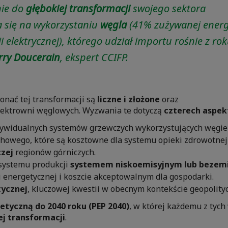
nie do
głębokiej transformacji
swojego sektora
a się na wykorzystaniu
węgla
(41% zużywanej energ
i elektrycznej), którego udział importu rośnie z ro
rry Doucerain
, ekspert CCIFP.
onać tej transformacji są
liczne i złożone
oraz
elektrowni węglowych. Wyzwania te dotyczą
czterech aspe
ywidualnych systemów grzewczych wykorzystujących węgiel z
howego, które są kosztowne dla systemu opieki zdrowotne
czej
regionów górniczych.
systemu produkcji
systemem niskoemisyjnym lub bezem
 energetycznej i koszcie akceptowalnym dla gospodarki.
ycznej
, kluczowej kwestii w obecnym kontekście geopolity
etyczną do 2040 roku (PEP 2040)
, w której każdemu z tyc
ej transformacji
.