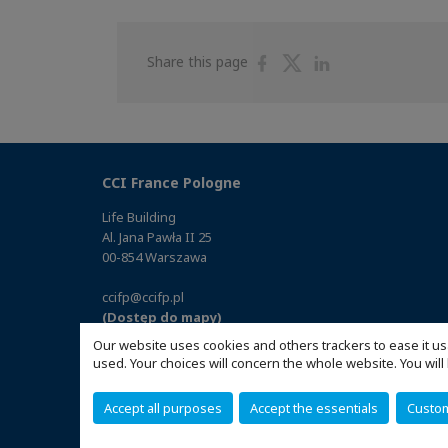
Share
Share
Share
Share this page
on
on
on
Facebook
Twitter
Linkedin
CCI France Pologne
Life Building
Al. Jana Pawła II 25
00-854 Warszawa
ccifp@ccifp.pl
(Dostęp do mapy)
Our website uses cookies and others trackers to ease it us
used. Your choices will concern the whole website. You w
Accept all purposes
Accept the essentials
Custo