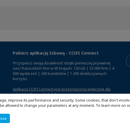
Pobierz aplikację Izbową - CCIFI Connect
Przyspiesz swoją działalność dzięki pierwszej prywatnej
sieci francuskich firm w 95 krajach: 120 izb | 33 000 firm | 4
000 wydarzeń | 300 komitetów | 1 200 ekskluzywnych
korzyści
Aplikacja CCIFI Connect jest przeznaczona wyłącznie dla
członków francuskich Izb za granicą
.
age, improve its performance and security. Some cookies, that don't involv
ill be allowed to change your parameters at any moment. To learn more on
mize