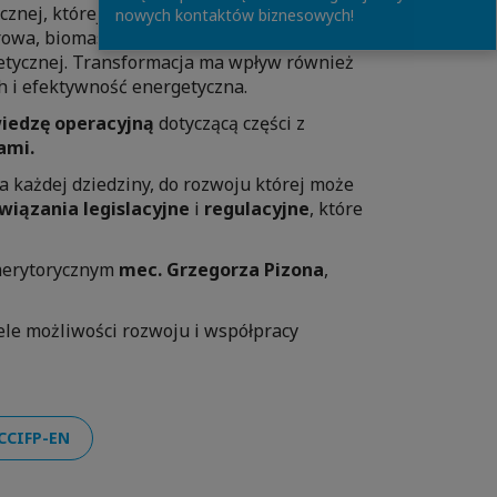
znej, której celem jest
rozwój
nowych kontaktów biznesowych!
owa, biomasa, biogaz i zielony wodór).
getycznej. Transformacja ma wpływ również
h i efektywność energetyczna.
iedzę operacyjną
dotyczącą części z
ami.
a każdej dziedziny, do rozwoju której może
wiązania legislacyjne
i
regulacyjne
, które
merytorycznym
mec. Grzegorza Pizona
,
iele możliwości rozwoju i współpracy
CCIFP-EN