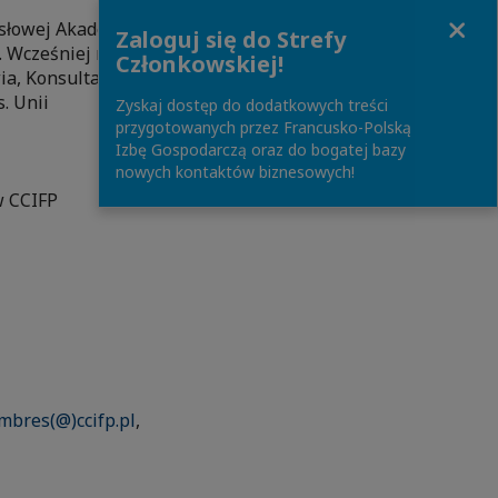
Close
ysłowej Akademii
Zaloguj się do Strefy
 Wcześniej m.in.
Członkowskiej!
ia, Konsultant
. Unii
Zyskaj dostęp do dodatkowych treści
przygotowanych przez Francusko-Polską
Izbę Gospodarczą oraz do bogatej bazy
nowych kontaktów biznesowych!
CIFP
bres(@)ccifp.pl
,