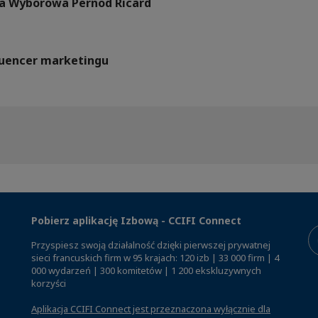
a Wyborowa Pernod Ricard
fluencer marketingu
Pobierz aplikację Izbową - CCIFI Connect
Przyspiesz swoją działalność dzięki pierwszej prywatnej
sieci francuskich firm w 95 krajach: 120 izb | 33 000 firm | 4
000 wydarzeń | 300 komitetów | 1 200 ekskluzywnych
korzyści
Aplikacja CCIFI Connect jest przeznaczona wyłącznie dla