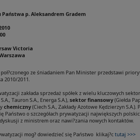
u Państwa p. Aleksandrem Gradem
2010
.00
rsaw Victoria
, Warszawa
 poł?czonego ze śniadaniem Pan Minister przedstawi priory
ta 2010/2011.
atyzacji zakłada sprzedaż spółek z wielu kluczowych sektor
S.A., Tauron S.A., Energa S.A.),
sektor finansowy
(Giełda Pa
zy
chemiczny
(Ciech S.A., Zakłady Azotowe Kędzierzyn S.A.).
ę Państwo o szczegółach prywatyzacji największych polskich
 dyskusji z ministrem oraz nawi?zania nowych kontaktów.
ywatyzacji mog? dowiedzieć się Państwo klikaj?c
tutaj >>>