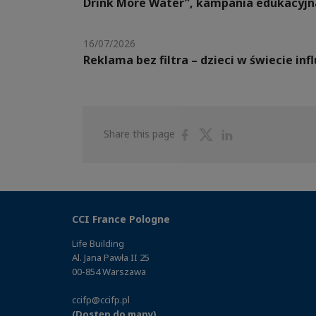
Drink More Water”, kampania edukacyjn
16/07/2026
Reklama bez filtra – dzieci w świecie in
Share
Share
Share
Share this page
on
on
on
Facebook
Twitter
Linkedin
CCI France Pologne
Life Building
Al. Jana Pawła II 25
00-854 Warszawa
ccifp@ccifp.pl
(Dostęp do mapy)