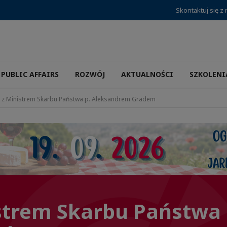
Skontaktuj się z
PUBLIC AFFAIRS
ROZWÓJ
AKTUALNOŚCI
SZKOLENI
 z Ministrem Skarbu Państwa p. Aleksandrem Gradem
strem Skarbu Państwa 