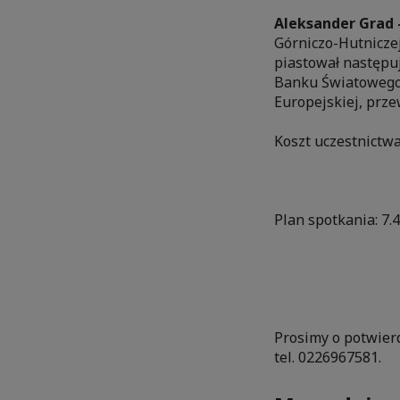
Aleksander Grad 
Górniczo-Hutniczej
piastował następu
Banku Światowego,
Europejskiej, prz
Koszt uczestnictwa
200 PLN + 
Plan spotkania: 7.4
8.15 - 8.30
8.30 - 8.50
8.50 - 9.
Prosimy o potwierd
tel. 0226967581.