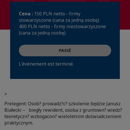
Cena :
150 PLN netto - firmy
stowarzyszone (cana za jedną osobę)
400 PLN netto - firmy niestowarzyszone
(cana za jedną osobę)
PASSÉ
L'événement est terminé.
>
Prelegent: Osob? prowadz?c? szkolenie będzie Janusz
Białecki – biegły rewident, osoba z gruntown? wiedz?
teoretyczn? wzbogacon? wieloletnim doświadczeniem
praktycznym.