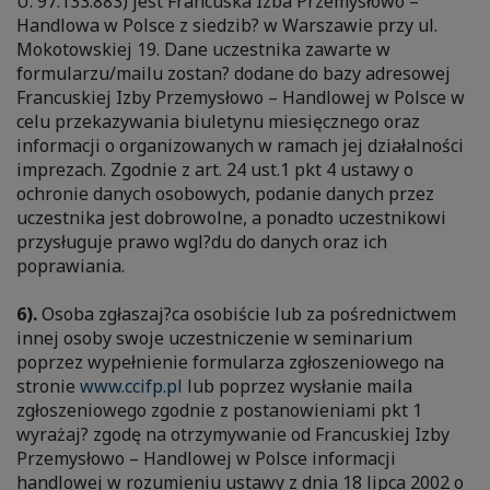
U. 97.133.883) jest Francuska Izba Przemysłowo –
Handlowa w Polsce z siedzib? w Warszawie przy ul.
Mokotowskiej 19. Dane uczestnika zawarte w
formularzu/mailu zostan? dodane do bazy adresowej
Francuskiej Izby Przemysłowo – Handlowej w Polsce w
celu przekazywania biuletynu miesięcznego oraz
informacji o organizowanych w ramach jej działalności
imprezach. Zgodnie z art. 24 ust.1 pkt 4 ustawy o
ochronie danych osobowych, podanie danych przez
uczestnika jest dobrowolne, a ponadto uczestnikowi
przysługuje prawo wgl?du do danych oraz ich
poprawiania.
6).
Osoba zgłaszaj?ca osobiście lub za pośrednictwem
innej osoby swoje uczestniczenie w seminarium
poprzez wypełnienie formularza zgłoszeniowego na
stronie
www.ccifp.pl
lub poprzez wysłanie maila
zgłoszeniowego zgodnie z postanowieniami pkt 1
wyrażaj? zgodę na otrzymywanie od Francuskiej Izby
Przemysłowo – Handlowej w Polsce informacji
handlowej w rozumieniu ustawy z dnia 18 lipca 2002 o