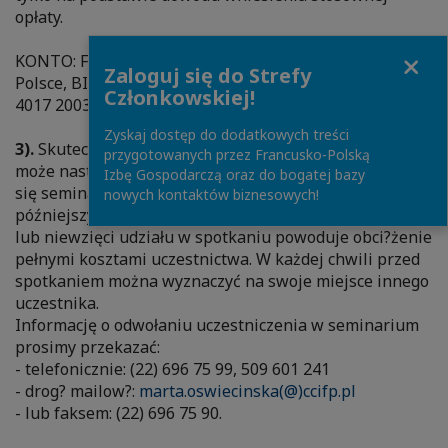
opłaty.
Close
KONTO: Francuska Izba Przemysłowo – Handlowa w
Zaloguj się do Strefy
Polsce, BISE SA III o/W–Wa nr: 05 1370 1037 0000 1706
Członkowskiej!
4017 2003
Zyskaj dostęp do dodatkowych treści
3).
Skuteczne odwołanie uczestniczenia w spotkaniu
przygotowanych przez Francusko-Polską
może nast?pić najpóźniej na 3 dni przed dat? odbycia
Izbę Gospodarczą oraz do bogatej bazy
się seminarium. Odwołanie uczestnictwa w terminie
nowych kontaktów biznesowych!
późniejszym jak również niedowołanie uczestniczenia
lub niewzięci udziału w spotkaniu powoduje obci?żenie
pełnymi kosztami uczestnictwa. W każdej chwili przed
spotkaniem można wyznaczyć na swoje miejsce innego
uczestnika.
Informację o odwołaniu uczestniczenia w seminarium
prosimy przekazać:
- telefonicznie: (22) 696 75 99, 509 601 241
- drog? mailow?:
marta.oswiecinska(@)ccifp.pl
- lub faksem: (22) 696 75 90.