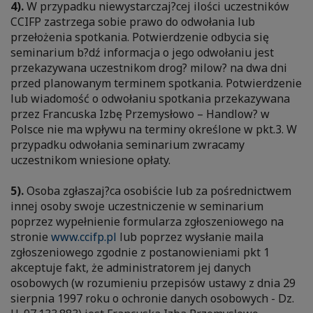
4).
W przypadku niewystarczaj?cej ilości uczestników
CCIFP zastrzega sobie prawo do odwołania lub
przełożenia spotkania. Potwierdzenie odbycia się
seminarium b?dź informacja o jego odwołaniu jest
przekazywana uczestnikom drog? milow? na dwa dni
przed planowanym terminem spotkania. Potwierdzenie
lub wiadomość o odwołaniu spotkania przekazywana
przez Francuska Izbę Przemysłowo – Handlow? w
Polsce nie ma wpływu na terminy określone w pkt.3. W
przypadku odwołania seminarium zwracamy
uczestnikom wniesione opłaty.
5).
Osoba zgłaszaj?ca osobiście lub za pośrednictwem
innej osoby swoje uczestniczenie w seminarium
poprzez wypełnienie formularza zgłoszeniowego na
stronie
www.ccifp.pl
lub poprzez wysłanie maila
zgłoszeniowego zgodnie z postanowieniami pkt 1
akceptuje fakt, że administratorem jej danych
osobowych (w rozumieniu przepisów ustawy z dnia 29
sierpnia 1997 roku o ochronie danych osobowych - Dz.