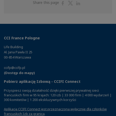
Share
Share
Share
Share this page
on
on
on
Facebook
Twitter
Linkedin
CCI France Pologne
Life Building
Al. Jana Pawła II 25
00-854 Warszawa
ccifp@ccifp.pl
(Dostęp do mapy)
Pobierz aplikację Izbową - CCIFI Connect
Przyspiesz swoją działalność dzięki pierwszej prywatnej sieci
francuskich firm w 95 krajach: 120 izb | 33 000 firm | 4 000 wydarzeń |
300 komitetów | 1 200 ekskluzywnych korzyści
Aplikacja CCIFI Connect jest przeznaczona wyłącznie dla członków
francuskich Izb za granicą
.