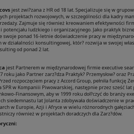
covs
jest zwi?zana z HR od 18 lat. Specjalizuje się w grupow
ych projektach rozwojowych, w szczególności dla kadry man
rzedaży. Zajmuje się również kreowaniem efektywności firm
i potencjału ludzkiego i organizacyjnego. Jako praktyk biz
e swoje ponad 16-letnie doświadczenie pracy w międzynar
 w działalności konsultingowej, któr? rozwija w swojej włas
ulting od ponad 2 lat.
ca
jest Partnerem w międzynarodowej firmie executive sear
07 roku jako Partner zarz?dza Praktyk? Przemysłow? oraz P
Przed rozpoczęciem pracy z Accord Group, pełniła funkcję 
a SPR w Kompaniii Piwowarskiej, następnie przez sześć lat
nkowo-Finansowym, aby w 1999 roku doł?czyć do branży exe
nich siedemnastu lat Jolanta zdobywała doświadczenie w pra
arch w Europie, Azji i Afryce w wielu różnorodnych gałęziac
stniczy również w projektach doradczych dla Zarz?dów.
ryczni: