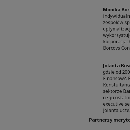
Monika Bor
indywidualn
zespołów sp
optymalizacj
wykorzystuj
korporacjach
Borcovs Cons
Jolanta Bos
gdzie od 20
Finansow?. 
Konstultant
sektorze Ba
ci?gu ostat
executive se
Jolanta ucze
Partnerzy meryto