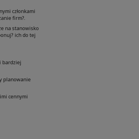
anymi członkami
anie firm?.
ze na stanowisko
nuj? ich do tej
i bardziej
zy planowanie
oimi cennymi