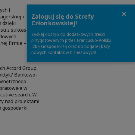
ych i
Close
Zaloguj się do Strefy
agerskiej i
Członkowskiej!
 dzięki
nesu z sukcesem
Zyskaj dostęp do dodatkowych treści
odowych
przygotowanych przez Francusko-Polską
nej firmie –
Izbę Gospodarczą oraz do bogatej bazy
nowych kontaktów biznesowych!
ch Accord Group,
raktyk? Bankowo-
Zewnętrznego
 pracowała w
cutive search. W
cy nad projektami
h gospodarki.