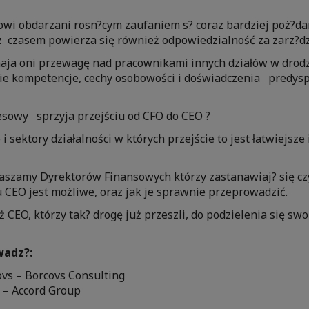
owi obdarzani rosn?cym zaufaniem s? coraz bardziej poż?d
z czasem powierza się również odpowiedzialność za zarz?dz
maja oni przewagę nad pracownikami innych działów w drod
ie kompetencje, cechy osobowości i doświadczenia predyspo
esowy sprzyja przejściu od CFO do CEO ?
 i sektory działalności w których przejście to jest łatwiejsze 
aszamy Dyrektorów Finansowych którzy zastanawiaj? się c
 CEO jest możliwe, oraz jak je sprawnie przeprowadzić.
CEO, którzy tak? drogę już przeszli, do podzielenia się sw
wadz?:
vs – Borcovs Consulting
a – Accord Group