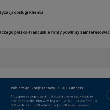
yzacji obsługi klienta
Dlaczego polsko-francuskie firmy powinny zainteresow
Pobierz aplikację Izbową - CCIFI Connect
Przyspiesz swoją działalność dzięki pierwszej prywatnej
sieci francuskich firm w 95 krajach: 120 izb | 33 000 firm | 4
000 wydarzeń | 300 komitetów | 1 200 ekskluzywnych
korzyści