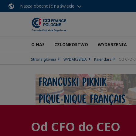
Nasza obecność na świecie
O NAS
CZŁONKOSTWO
WYDARZENIA
Strona główna
WYDARZENIA
Kalendarz
Od CFO d
Od CFO do CEO