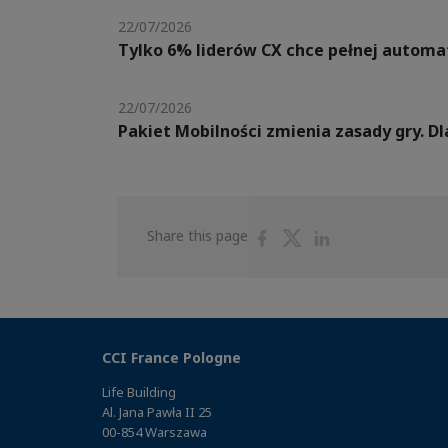
22/07/2026
Tylko 6% liderów CX chce pełnej automat
22/07/2026
Pakiet Mobilności zmienia zasady gry. 
Share
Share
Share
Share this page
on
on
on
Facebook
Twitter
Linkedin
CCI France Pologne
Life Building
Al. Jana Pawła II 25
00-854 Warszawa