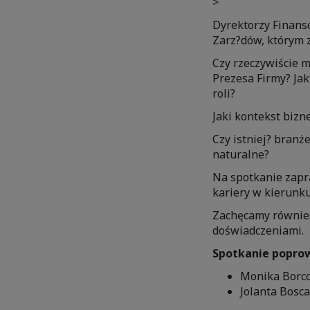
>
Dyrektorzy Finans
Zarz?dów, którym 
Czy rzeczywiście 
Prezesa Firmy? Jak
roli?
Jaki kontekst bizn
Czy istniej? branże
naturalne?
Na spotkanie zapr
kariery w kierunku
Zachęcamy również 
doświadczeniami.
Spotkanie popro
Monika Borco
Jolanta Bosc