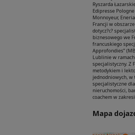
Ryszarda Łazarskie
Edipresse Pologne
Monnoyeur, Eneria S
Francji w obszarze
dotycz?c? specjali
biznesowego we Fra
francuskiego spec
Approfondies” (MB
Lublinie w ramach
specjalistyczny. Z
metodykiem i lekto
jednodniowych, w t
specjalistyczne dl
nieruchomości, ba
coachem w zakresie
Mapa dojaz