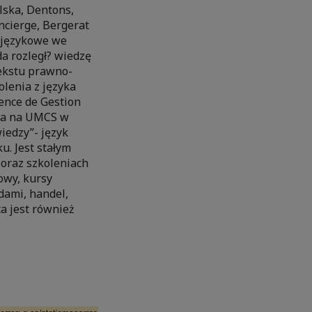
olska, Dentons,
ncierge, Bergerat
ia językowe we
da rozległ? wiedzę
tekstu prawno-
olenia z języka
ence de Gestion
ada na UMCS w
iedzy”- język
u. Jest stałym
 oraz szkoleniach
owy, kursy
dami, handel,
a jest również