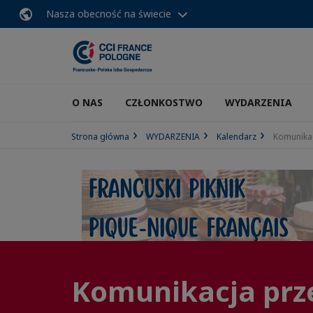
Nasza obecność na świecie
O NAS
CZŁONKOSTWO
WYDARZENIA
Strona główna
WYDARZENIA
Kalendarz
Komunikac
Komunikacja prze