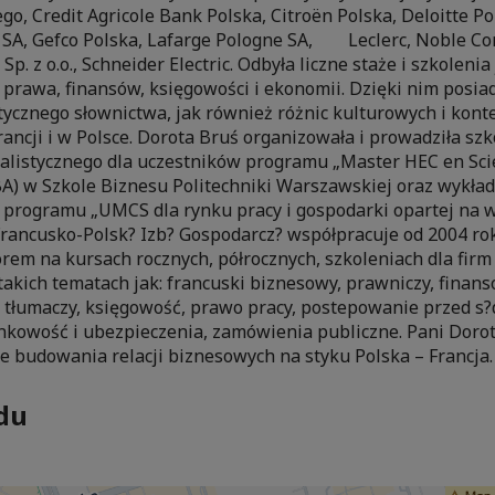
go, Credit Agricole Bank Polska, Citroën Polska, Deloitte P
 SA, Gefco Polska, Lafarge Pologne SA, Leclerc, Noble Co
p. z o.o., Schneider Electric. Odbyła liczne staże i szkolen
 prawa, finansów, księgowości i ekonomii. Dzięki nim posia
stycznego słownictwa, jak również różnic kulturowych i kon
ncji i w Polsce. Dorota Bruś organizowała i prowadziła szk
jalistycznego dla uczestników programu „Master HEC en Sci
A) w Szkole Biznesu Politechniki Warszawskiej oraz wykł
 programu „UMCS dla rynku pracy i gospodarki opartej na w
 Francusko-Polsk? Izb? Gospodarcz? współpracuje od 2004 rok
rem na kursach rocznych, półrocznych, szkoleniach dla firm
akich tematach jak: francuski biznesowy, prawniczy, finans
a tłumaczy, księgowość, prawo pracy, postepowanie przed s?
nkowość i ubezpieczenia, zamówienia publiczne. Pani Dorot
 budowania relacji biznesowych na styku Polska – Francja.
du