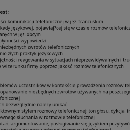
est:
ci komunikacji telefonicznej w jęz. francuskim
kady językowej, pojawiaj?cej się w czasie rozmów telefonic
nych w jęz. obcym
płynności wypowiedzi
iezbędnych zwrotów telefonicznych
ie złych praktyk językowych
jętności reagowania w sytuacjach nieprzewidywalnych i tr
e wizerunku firmy poprzez jakość rozmów telefonicznych
blemów uczestników w kontekście prowadzenia rozmów tel.
i opanowanie niezbędnych zwrotów używanych na poszczeg
fonicznej
ych bezwzględnie należy unikać
ktownym stylem rozmowy telefonicznej: ton głosu, dykcja, i
ywnego słuchania w rozmowie telefonicznej
tań, argumentowanie, posługiwanie się językiem pozytywów