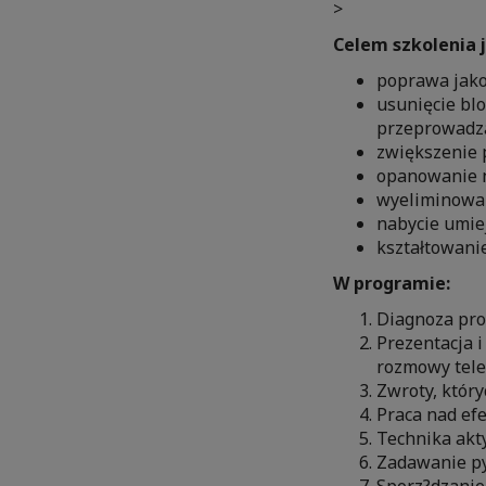
>
Celem szkolenia j
poprawa jakoś
usunięcie blo
przeprowadza
zwiększenie 
opanowanie n
wyeliminowan
nabycie umie
kształtowani
W programie:
Diagnoza pro
Prezentacja 
rozmowy tele
Zwroty, któr
Praca nad efe
Technika akt
Zadawanie py