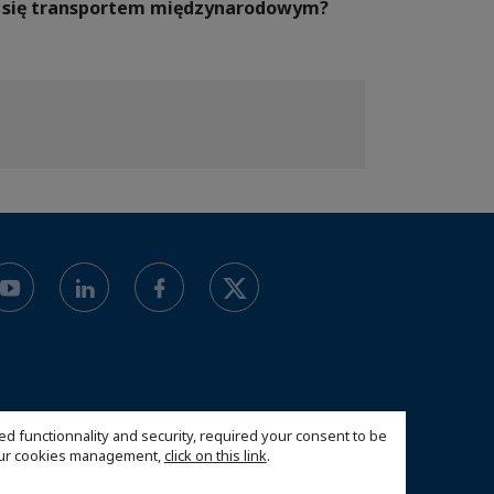
ać się transportem międzynarodowym?
ed functionnality and security, required your consent to be
 our cookies management,
click on this link
.