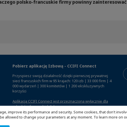
Dlaczego polsko-francuskie firmy powinny zainteresow
Pobierz aplikację Izbową - CCIFI Connect
Przyspiesz swoją działalność dzięki pierwszej prywatnej
sieci francuskich firm w 95 krajach: 120 izb | 33 000 firm | 4
000 wydarzeń | 300 komitetów | 1 200 ekskluzywnych
korzyści
Aplikacja CCIFI Connect jest przeznaczona wyłącznie dla
członków francuskich Izb za granicą
.
age, improve its performance and security. Some cookies, that don't involv
ill be allowed to change your parameters at any moment. To learn more on