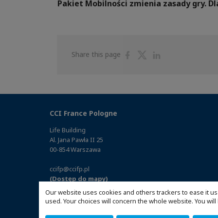
Pakiet Mobilności zmienia zasady gry. 
Share
Share
Share
Share this page
on
on
on
Facebook
Twitter
Linkedin
CCI France Pologne
Life Building
Al. Jana Pawła II 25
00-854 Warszawa
ccifp@ccifp.pl
(Dostęp do mapy)
Our website uses cookies and others trackers to ease it us
used. Your choices will concern the whole website. You w