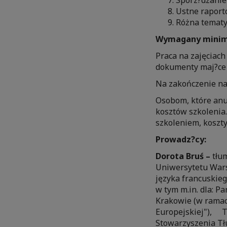
Sporz?dzanie
Ustne rapor
Różna tematy
Wymagany minima
Praca na zajęciach
dokumenty maj?ce 
Na zakończenie nau
Osobom, które anul
kosztów szkolenia.
szkoleniem, koszty
Prowadz?cy:
Dorota Bruś –
tłu
Uniwersytetu Wars
języka francuskieg
w tym m.in. dla: 
Krakowie (w ramac
Europejskiej"), Te
Stowarzyszenia Tł