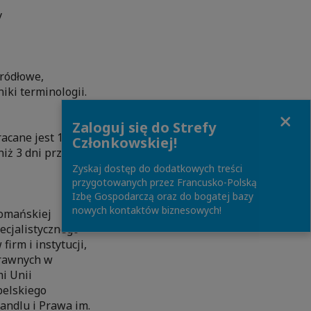
y
źródłowe,
ki terminologii.
Close
Zaloguj się do Strefy
racane jest 100%
Członkowskiej!
niż 3 dni przed
Zyskaj dostęp do dodatkowych treści
przygotowanych przez Francusko-Polską
Izbę Gospodarczą oraz do bogatej bazy
nowych kontaktów biznesowych!
Romańskiej
ecjalistycznego
irm i instytucji,
Prawnych w
i Unii
belskiego
andlu i Prawa im.