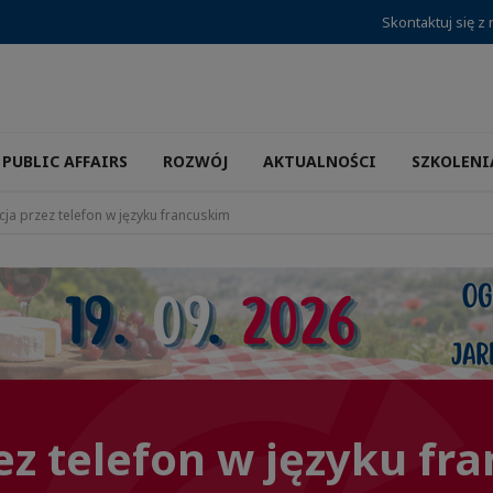
Skontaktuj się z
PUBLIC AFFAIRS
ROZWÓJ
AKTUALNOŚCI
SZKOLENI
ja przez telefon w języku francuskim
z telefon w języku fr