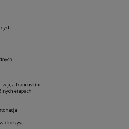
znych
udnych
 w jęz. francuskim
ólnych etapach
ntonacja
 i korzyści