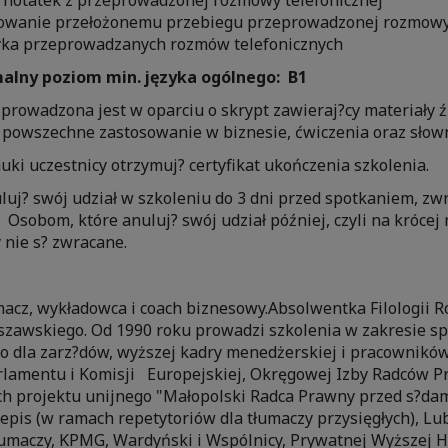
 notatek z przeprowadzonej rozmowy telefonicznej
towanie przełożonemu przebiegu przeprowadzonej rozmow
ka przeprowadzanych rozmów telefonicznych
lny poziom min. języka ogólnego: B1
 prowadzona jest w oparciu o skrypt zawieraj?cy materiały 
powszechne zastosowanie w biznesie, ćwiczenia oraz słowni
ki uczestnicy otrzymuj? certyfikat ukończenia szkolenia.
uj? swój udział w szkoleniu do 3 dni przed spotkaniem, zw
 Osobom, które anuluj? swój udział później, czyli na krócej 
 nie s? zwracane.
macz, wykładowca i coach biznesowy.Absolwentka Filologii 
zawskiego. Od 1990 roku prowadzi szkolenia w zakresie sp
o dla zarz?dów, wyższej kadry menedżerskiej i pracowników f
Parlamentu i Komisji Europejskiej, Okręgowej Izby Radców 
h projektu unijnego "Małopolski Radca Prawny przed s?dam
pis (w ramach repetytoriów dla tłumaczy przysięgłych), Lu
umaczy, KPMG, Wardyński i Wspólnicy, Prywatnej Wyższej H