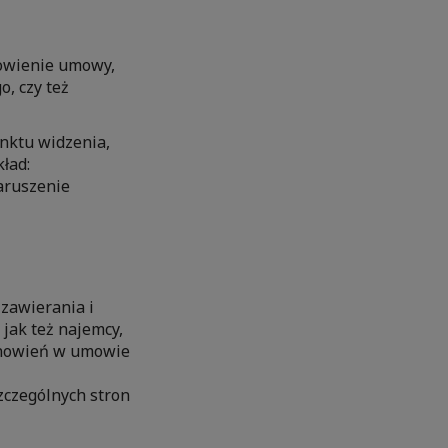
nowienie umowy,
, czy też
nktu widzenia,
ład:
aruszenie
zawierania i
ak też najemcy,
anowień w umowie
zczególnych stron