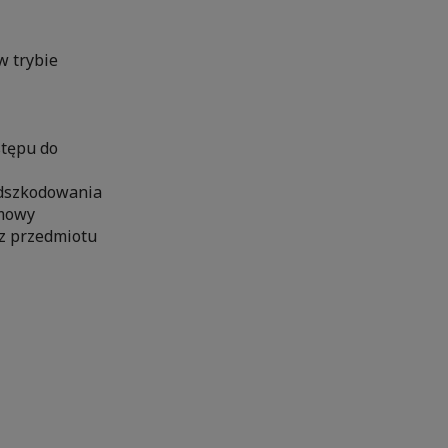
w trybie
stępu do
odszkodowania
umowy
z przedmiotu