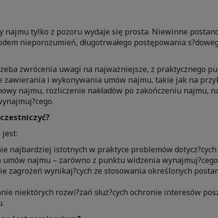
 najmu tylko z pozoru wydaje się prosta. Niewinne posta
odem nieporozumień, długotrwałego postępowania s?dowego
rzeba zwrócenia uwagi na najważniejsze, z praktycznego pu
e zawierania i wykonywania umów najmu, takie jak na przyk
wy najmu, rozliczenie nakładów po zakończeniu najmu, n
wynajmuj?cego.
czestniczyć?
jest:
ie najbardziej istotnych w praktyce problemów dotycz?cych 
umów najmu – zarówno z punktu widzenia wynajmuj?cego j
e zagrożeń wynikaj?cych ze stosowania określonych post
ie niektórych rozwi?zań służ?cych ochronie interesów pos
.