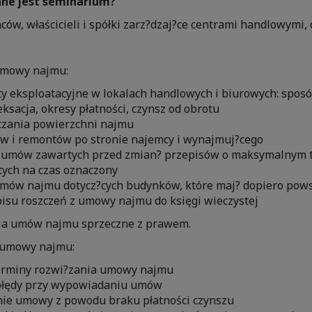
ne jest seminarium?
ów, właścicieli i spółki zarz?dzaj?ce centrami handlowymi,
mowy najmu:
ty eksploatacyjne w lokalach handlowych i biurowych: sposó
deksacja, okresy płatności, czynsz od obrotu
czania powierzchni najmu
w i remontów po stronie najemcy i wynajmuj?cego
e umów zawartych przed zmian? przepisów o maksymalnym
ych na czas oznaczony
mów najmu dotycz?cych budynków, które maj? dopiero pow
isu roszczeń z umowy najmu do księgi wieczystej
a umów najmu sprzeczne z prawem.
umowy najmu:
terminy rozwi?zania umowy najmu
błędy przy wypowiadaniu umów
e umowy z powodu braku płatności czynszu