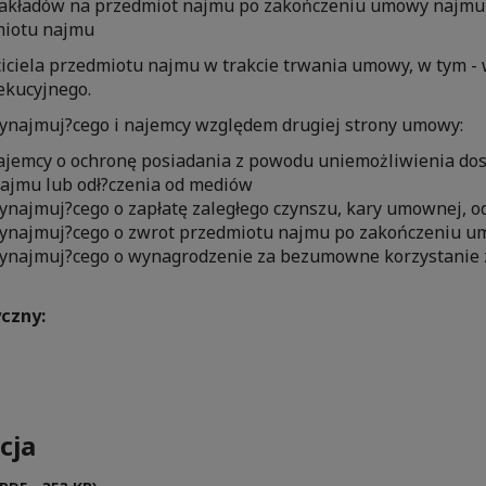
nakładów na przedmiot najmu po zakończeniu umowy najmu
miotu najmu
iela przedmiotu najmu w trakcie trwania umowy, w tym - 
ekucyjnego.
najmuj?cego i najemcy względem drugiej strony umowy:
ajemcy o ochronę posiadania z powodu uniemożliwienia do
ajmu lub odł?czenia od mediów
ynajmuj?cego o zapłatę zaległego czynszu, kary umownej, 
ynajmuj?cego o zwrot przedmiotu najmu po zakończeniu 
ynajmuj?cego o wynagrodzenie za bezumowne korzystanie 
czny:
cja