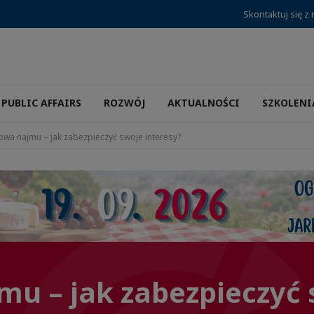
Skontaktuj się z
PUBLIC AFFAIRS
ROZWÓJ
AKTUALNOŚCI
SZKOLENI
wa najmu – jak zabezpieczyć swoje interesy?
u – jak zabezpieczyć 