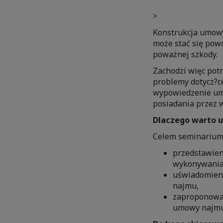
>
Konstrukcja umowy
może stać się pow
poważnej szkody.
Zachodzi więc pot
problemy dotycz?c
wypowiedzenie umo
posiadania przez 
Dlaczego warto u
Celem seminarium 
przedstawien
wykonywania 
uświadomieni
najmu,
zaproponowan
umowy najmu