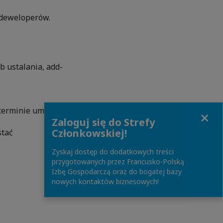
 deweloperów.
b ustalania, add-
 terminie umów
Close
Zaloguj się do Strefy
Członkowskiej!
stać
Zyskaj dostęp do dodatkowych treści
przygotowanych przez Francusko-Polską
Izbę Gospodarczą oraz do bogatej bazy
nowych kontaktów biznesowych!