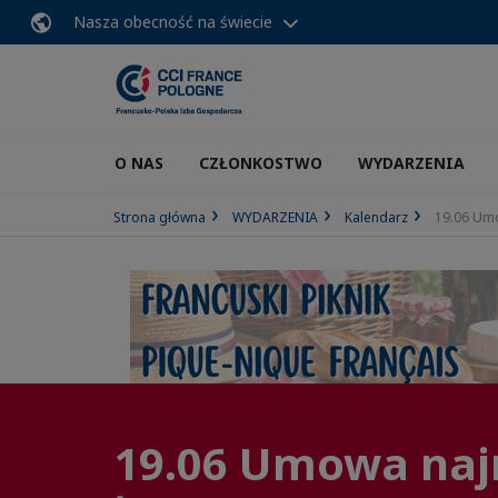
Nasza obecność na świecie
O NAS
CZŁONKOSTWO
WYDARZENIA
Strona główna
WYDARZENIA
Kalendarz
19.06 Umo
19.06 Umowa najm