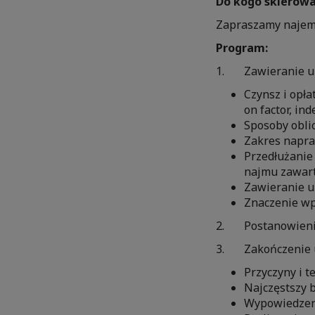
Do kogo skierowa
Zapraszamy najemc
Program:
1. Zawieranie u
Czynsz i opła
on factor, in
Sposoby obli
Zakres napra
Przedłużani
najmu zawart
Zawieranie u
Znaczenie wp
2. Postanowieni
3. Zakończenie 
Przyczyny i 
Najczęstszy 
Wypowiedzeni