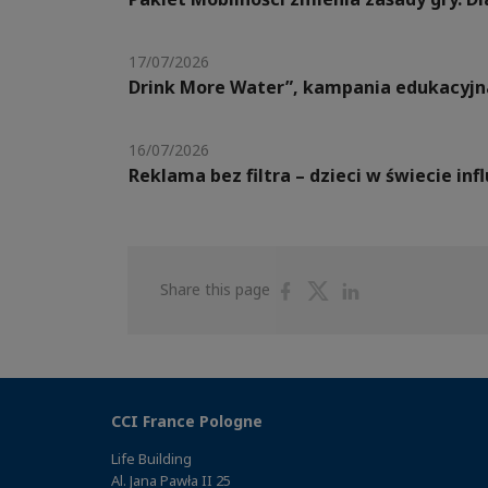
17/07/2026
Drink More Water”, kampania edukacyjn
16/07/2026
Reklama bez filtra – dzieci w świecie in
Share
Share
Share
Share this page
on
on
on
Facebook
Twitter
Linkedin
CCI France Pologne
Life Building
Al. Jana Pawła II 25